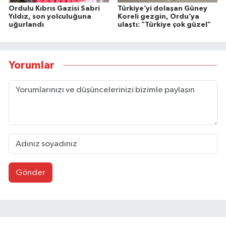
Ordulu Kıbrıs Gazisi Sabri
Türkiye’yi dolaşan Güney
Yıldız, son yolculuğuna
Koreli gezgin, Ordu’ya
uğurlandı
ulaştı: "Türkiye çok güzel"
Yorumlar
Gönder