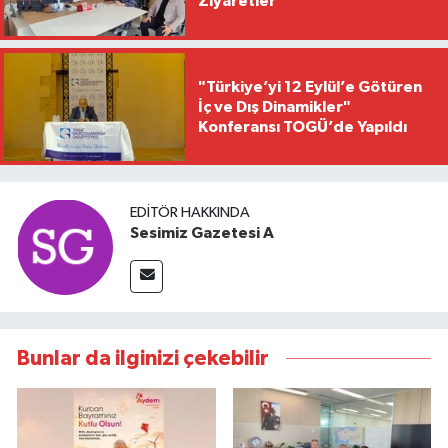
Ziyaretler
"Türkiye’yi 12 Eylül’e Götüren
İç ve Dış Dinamikler"
Konferansı TOGÜ’de Yapıldı
EDITÖR HAKKINDA
Sesimiz Gazetesi A
Bunlar da ilginizi çekebilir