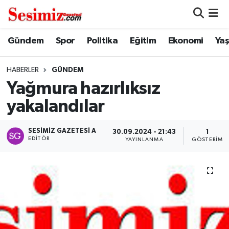
Dünya
Nöbetçi Eczaneler
Gündem
Spor
Politika
Eğitim
Ekonomi
Ya
Eğitim
Hava Durumu
HABERLER
GÜNDEM
Yağmura hazırlıksız
Ekonomi
Namaz Vakitleri
yakalandılar
Genel
Trafik Durumu
SESIMIZ GAZETESI A
30.09.2024 - 21:43
1
EDITÖR
YAYINLANMA
GÖSTERIM
Gündem
Süper Lig Puan Durumu ve Fikstür
Magazin
Tüm Manşetler
Politika
Son Dakika Haberleri
Sağlık
Haber Arşivi