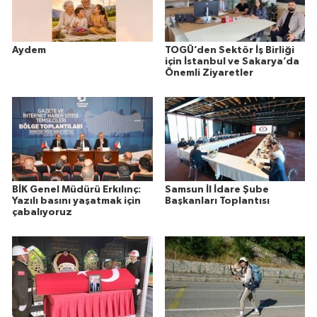
Aydem
TOGÜ’den Sektör İş Birliği
için İstanbul ve Sakarya’da
Önemli Ziyaretler
BİK Genel Müdürü Erkılınç:
Samsun İl İdare Şube
Yazılı basını yaşatmak için
Başkanları Toplantısı
çabalıyoruz