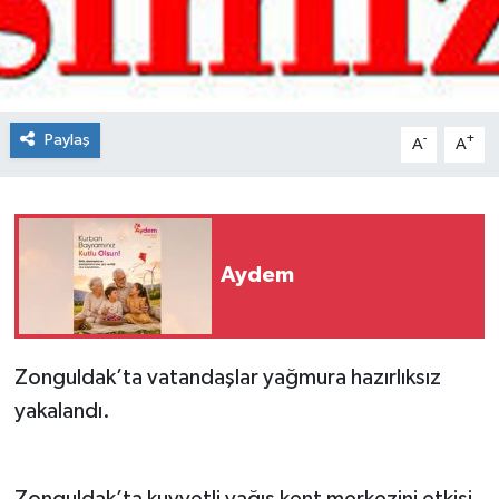
Spor
Teknoloji
Paylaş
-
+
A
A
Tokat Haberleri
Yaşam
Aydem
Zonguldak’ta vatandaşlar yağmura hazırlıksız
yakalandı.
Zonguldak’ta kuvvetli yağış kent merkezini etkisi