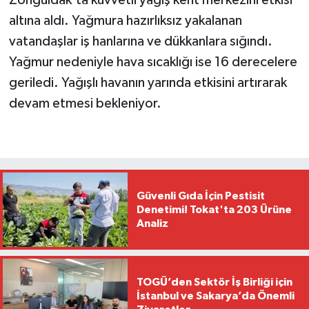
altına aldı. Yağmura hazırlıksız yakalanan
vatandaşlar iş hanlarına ve dükkanlara sığındı.
Yağmur nedeniyle hava sıcaklığı ise 16 derecelere
geriledi. Yağışlı havanın yarında etkisini artırarak
devam etmesi bekleniyor.
Güvenli Gıda İçin Pestisit
Denetimi! Tokat'ta 203 Ürüne
Analiz
TOGÜ’den Sektör İş Birliği için
İstanbul ve Sakarya’da Önemli