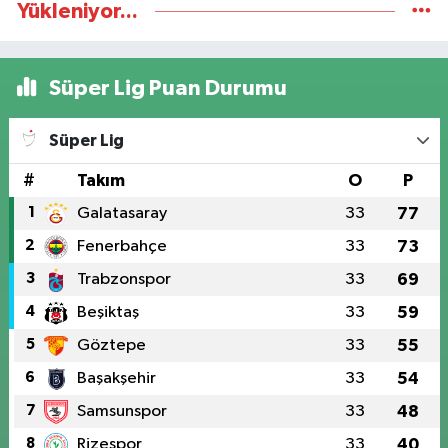
Yükleniyor...
Süper Lig Puan Durumu
Süper Lig
#
Takım
O
P
1
Galatasaray
33
77
2
Fenerbahçe
33
73
3
Trabzonspor
33
69
4
Beşiktaş
33
59
5
Göztepe
33
55
6
Başakşehir
33
54
7
Samsunspor
33
48
8
Rizespor
33
40