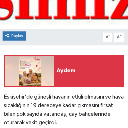
Spor
Teknoloji
Paylaş
-
+
A
A
Tokat Haberleri
Yaşam
Aydem
Eskişehir’de güneşli havanın etkili olmasını ve hava
sıcaklığının 19 dereceye kadar çıkmasını fırsat
bilen çok sayıda vatandaş, çay bahçelerinde
oturarak vakit geçirdi.