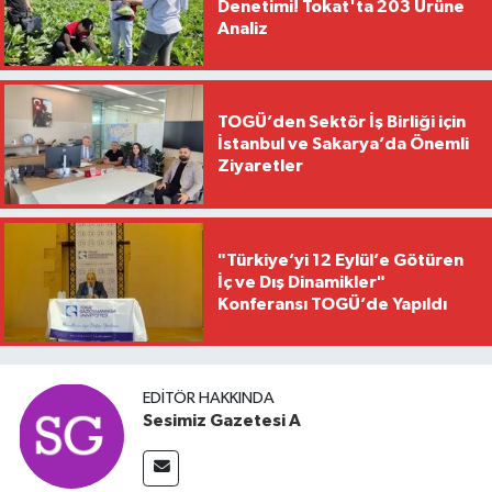
Denetimi! Tokat'ta 203 Ürüne
Analiz
TOGÜ’den Sektör İş Birliği için
İstanbul ve Sakarya’da Önemli
Ziyaretler
"Türkiye’yi 12 Eylül’e Götüren
İç ve Dış Dinamikler"
Konferansı TOGÜ’de Yapıldı
EDITÖR HAKKINDA
Sesimiz Gazetesi A