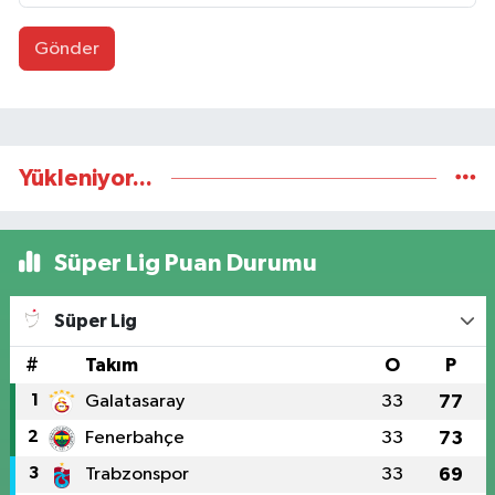
Gönder
Yükleniyor...
Süper Lig Puan Durumu
Süper Lig
#
Takım
O
P
1
Galatasaray
33
77
2
Fenerbahçe
33
73
3
Trabzonspor
33
69