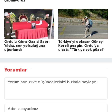
çabalıyoruz
Ordulu Kıbrıs Gazisi Sabri
Türkiye’yi dolaşan Güney
Yıldız, son yolculuğuna
Koreli gezgin, Ordu’ya
uğurlandı
ulaştı: "Türkiye çok güzel"
Yorumlar