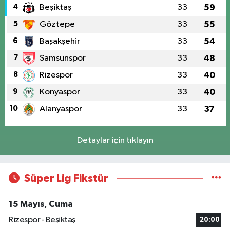
4
Beşiktaş
33
59
5
Göztepe
33
55
6
Başakşehir
33
54
7
Samsunspor
33
48
8
Rizespor
33
40
9
Konyaspor
33
40
10
Alanyaspor
33
37
Detaylar için tıklayın
Süper Lig Fikstür
15 Mayıs, Cuma
Rizespor - Beşiktaş
20:00