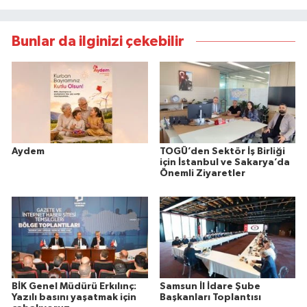
Bunlar da ilginizi çekebilir
Aydem
TOGÜ’den Sektör İş Birliği
için İstanbul ve Sakarya’da
Önemli Ziyaretler
BİK Genel Müdürü Erkılınç:
Samsun İl İdare Şube
Yazılı basını yaşatmak için
Başkanları Toplantısı