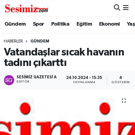
Dünya
Nöbetçi Eczaneler
Gündem
Spor
Politika
Eğitim
Ekonomi
Ya
Eğitim
Hava Durumu
HABERLER
GÜNDEM
Vatandaşlar sıcak havanın
Ekonomi
Namaz Vakitleri
tadını çıkarttı
Genel
Trafik Durumu
SESIMIZ GAZETESI A
24.10.2024 - 15:35
4
EDITÖR
YAYINLANMA
GÖSTERIM
Gündem
Süper Lig Puan Durumu ve Fikstür
Magazin
Tüm Manşetler
Politika
Son Dakika Haberleri
Sağlık
Haber Arşivi