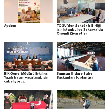
Aydem
TOGÜ’den Sektör İş Birliği
için İstanbul ve Sakarya’da
Önemli Ziyaretler
BİK Genel Müdürü Erkılınç:
Samsun İl İdare Şube
Yazılı basını yaşatmak için
Başkanları Toplantısı
çabalıyoruz