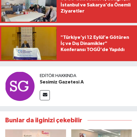
İstanbul ve Sakarya’da Önemli
Ziyaretler
"Türkiye’yi 12 Eylül’e Götüren
İç ve Dış Dinamikler"
Konferansı TOGÜ’de Yapıldı
EDITÖR HAKKINDA
Sesimiz Gazetesi A
Bunlar da ilginizi çekebilir