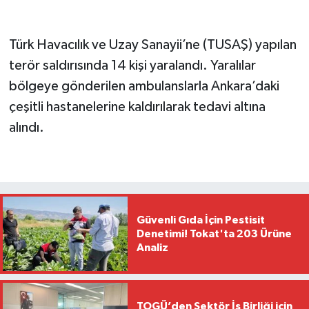
Türk Havacılık ve Uzay Sanayii’ne (TUSAŞ) yapılan
terör saldırısında 14 kişi yaralandı. Yaralılar
bölgeye gönderilen ambulanslarla Ankara’daki
çeşitli hastanelerine kaldırılarak tedavi altına
alındı.
Güvenli Gıda İçin Pestisit
Denetimi! Tokat'ta 203 Ürüne
Analiz
TOGÜ’den Sektör İş Birliği için