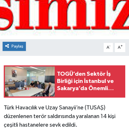
Spor
Teknoloji
Tokat Haberleri
Paylaş
-
+
A
A
Yaşam
TOGÜ’den Sektör İş
Birliği için İstanbul ve
Sakarya’da Önemli
Ziyaretler
Türk Havacılık ve Uzay Sanayii’ne (TUSAŞ)
düzenlenen terör saldırısında yaralanan 14 kişi
çeşitli hastanelere sevk edildi.