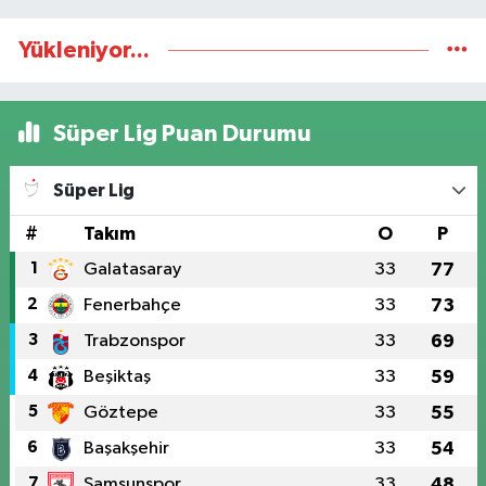
Yükleniyor...
Süper Lig Puan Durumu
Süper Lig
#
Takım
O
P
1
Galatasaray
33
77
2
Fenerbahçe
33
73
3
Trabzonspor
33
69
4
Beşiktaş
33
59
5
Göztepe
33
55
6
Başakşehir
33
54
7
Samsunspor
33
48