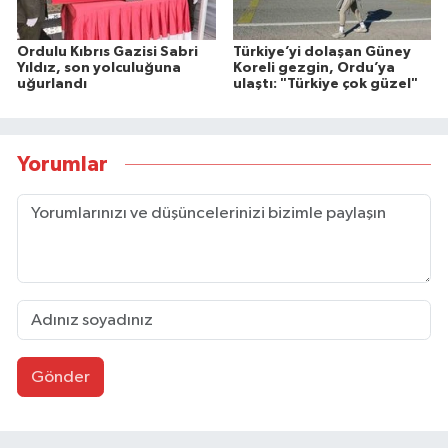
Ordulu Kıbrıs Gazisi Sabri
Türkiye’yi dolaşan Güney
Yıldız, son yolculuğuna
Koreli gezgin, Ordu’ya
uğurlandı
ulaştı: "Türkiye çok güzel"
Yorumlar
Gönder