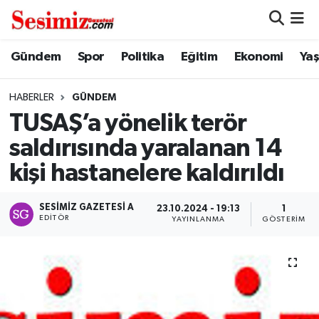
Dünya
Nöbetçi Eczaneler
Gündem
Spor
Politika
Eğitim
Ekonomi
Ya
Eğitim
Hava Durumu
HABERLER
GÜNDEM
TUSAŞ’a yönelik terör
Ekonomi
Namaz Vakitleri
saldırısında yaralanan 14
Genel
Trafik Durumu
kişi hastanelere kaldırıldı
Gündem
Süper Lig Puan Durumu ve Fikstür
SESIMIZ GAZETESI A
23.10.2024 - 19:13
1
EDITÖR
YAYINLANMA
GÖSTERIM
Magazin
Tüm Manşetler
Politika
Son Dakika Haberleri
Sağlık
Haber Arşivi