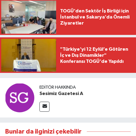
TOGÜ’den Sektör İş Birliği için
İstanbul ve Sakarya’da Önemli
Ziyaretler
"Türkiye’yi 12 Eylül’e Götüren
İç ve Dış Dinamikler"
Konferansı TOGÜ’de Yapıldı
EDITÖR HAKKINDA
Sesimiz Gazetesi A
Bunlar da ilginizi çekebilir