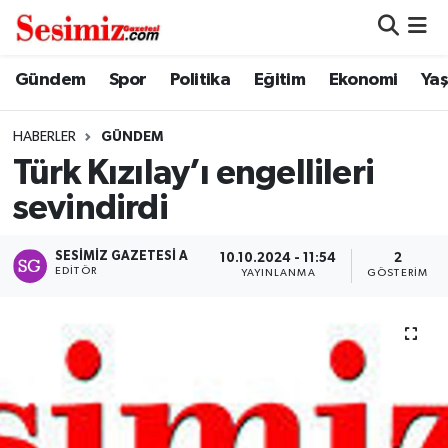
Dünya
Nöbetçi Eczaneler
Gündem
Spor
Politika
Eğitim
Ekonomi
Ya
Eğitim
Hava Durumu
HABERLER
GÜNDEM
Türk Kızılay’ı engellileri
Ekonomi
Namaz Vakitleri
sevindirdi
Genel
Trafik Durumu
SESIMIZ GAZETESI A
10.10.2024 - 11:54
2
EDITÖR
YAYINLANMA
GÖSTERIM
Gündem
Süper Lig Puan Durumu ve Fikstür
Magazin
Tüm Manşetler
Politika
Son Dakika Haberleri
Sağlık
Haber Arşivi