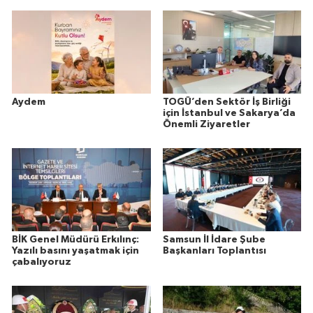
Aydem
TOGÜ’den Sektör İş Birliği
için İstanbul ve Sakarya’da
Önemli Ziyaretler
BİK Genel Müdürü Erkılınç:
Samsun İl İdare Şube
Yazılı basını yaşatmak için
Başkanları Toplantısı
çabalıyoruz