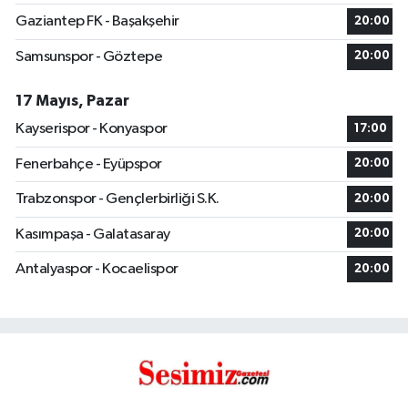
Gaziantep FK - Başakşehir
20:00
Samsunspor - Göztepe
20:00
17 Mayıs, Pazar
Kayserispor - Konyaspor
17:00
Fenerbahçe - Eyüpspor
20:00
Trabzonspor - Gençlerbirliği S.K.
20:00
Kasımpaşa - Galatasaray
20:00
Antalyaspor - Kocaelispor
20:00