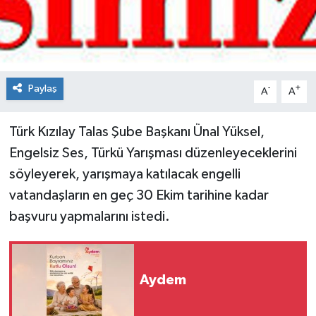
Spor
Teknoloji
Paylaş
-
+
A
A
Tokat Haberleri
Türk Kızılay Talas Şube Başkanı Ünal Yüksel,
Yaşam
Engelsiz Ses, Türkü Yarışması düzenleyeceklerini
söyleyerek, yarışmaya katılacak engelli
vatandaşların en geç 30 Ekim tarihine kadar
başvuru yapmalarını istedi.
Aydem