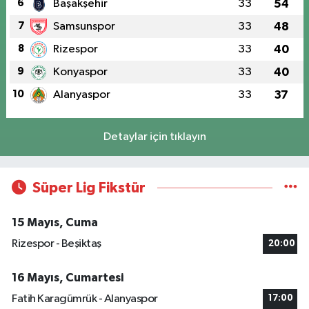
6
Başakşehir
33
54
7
Samsunspor
33
48
8
Rizespor
33
40
9
Konyaspor
33
40
10
Alanyaspor
33
37
Detaylar için tıklayın
Süper Lig Fikstür
15 Mayıs, Cuma
Rizespor - Beşiktaş
20:00
16 Mayıs, Cumartesi
Fatih Karagümrük - Alanyaspor
17:00