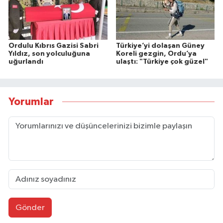
Ordulu Kıbrıs Gazisi Sabri
Türkiye’yi dolaşan Güney
Yıldız, son yolculuğuna
Koreli gezgin, Ordu’ya
uğurlandı
ulaştı: "Türkiye çok güzel"
Yorumlar
Gönder