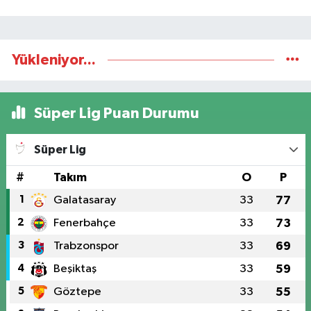
Yükleniyor...
Süper Lig Puan Durumu
Süper Lig
#
Takım
O
P
1
Galatasaray
33
77
2
Fenerbahçe
33
73
3
Trabzonspor
33
69
4
Beşiktaş
33
59
5
Göztepe
33
55