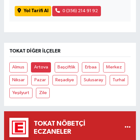
Yol Tarifi Al
0 (356) 214 91 92
TOKAT DIĞER İLÇELER
Almus
Artova
Başçiftlik
Erbaa
Merkez
Niksar
Pazar
Reşadiye
Sulusaray
Turhal
Yeşilyurt
Zile
TOKAT NÖBETÇI
ECZANELER