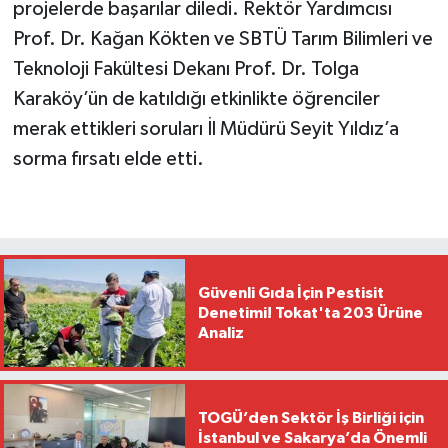
projelerde başarılar diledi. Rektör Yardımcısı
Prof. Dr. Kağan Kökten ve SBTÜ Tarım Bilimleri ve
Teknoloji Fakültesi Dekanı Prof. Dr. Tolga
Karaköy’ün de katıldığı etkinlikte öğrenciler
merak ettikleri soruları İl Müdürü Seyit Yıldız’a
sorma fırsatı elde etti.
Güvenli Gıda İçin Pestisit
Denetimi! Tokat'ta 203 Ürüne
Analiz
TOGÜ’den Sektör İş Birliği için
İstanbul ve Sakarya’da Önemli