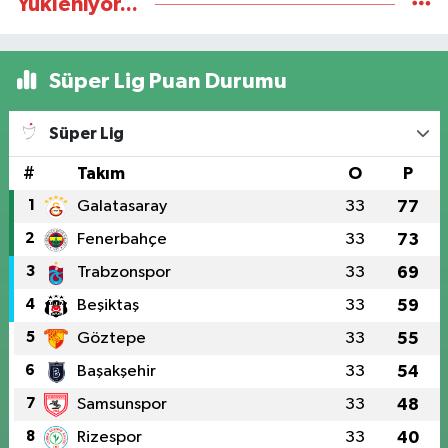
Yükleniyor...
Süper Lig Puan Durumu
Süper Lig
#
Takım
O
P
1
Galatasaray
33
77
2
Fenerbahçe
33
73
3
Trabzonspor
33
69
4
Beşiktaş
33
59
5
Göztepe
33
55
6
Başakşehir
33
54
7
Samsunspor
33
48
8
Rizespor
33
40