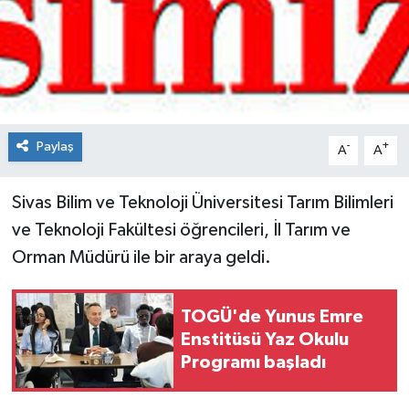
Spor
Teknoloji
Tokat Haberleri
Paylaş
-
+
A
A
Yaşam
Sivas Bilim ve Teknoloji Üniversitesi Tarım Bilimleri
ve Teknoloji Fakültesi öğrencileri, İl Tarım ve
Orman Müdürü ile bir araya geldi.
TOGÜ'de Yunus Emre
Enstitüsü Yaz Okulu
Programı başladı