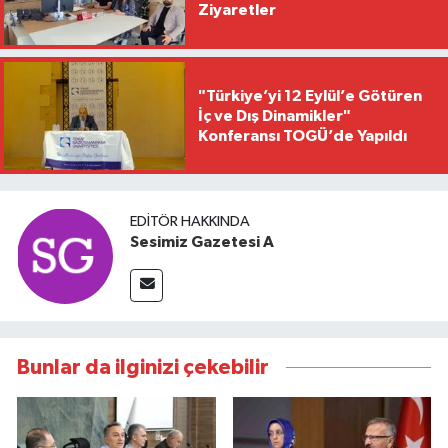
Ziyaretler
"Türkiye’yi 12 Eylül’e Götüren
İç ve Dış Dinamikler"
Konferansı TOGÜ’de Yapıldı
EDITÖR HAKKINDA
Sesimiz Gazetesi A
Bunlar da ilginizi çekebilir