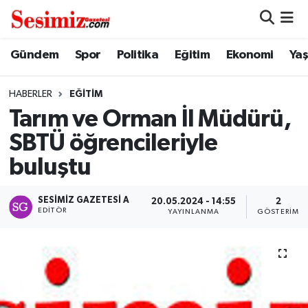
Dünya
Nöbetçi Eczaneler
Gündem
Spor
Politika
Eğitim
Ekonomi
Ya
Eğitim
Hava Durumu
HABERLER
EĞITIM
Tarım ve Orman İl Müdürü,
Ekonomi
Namaz Vakitleri
SBTÜ öğrencileriyle
Genel
Trafik Durumu
buluştu
Gündem
Süper Lig Puan Durumu ve Fikstür
SESIMIZ GAZETESI A
20.05.2024 - 14:55
2
EDITÖR
YAYINLANMA
GÖSTERIM
Magazin
Tüm Manşetler
Politika
Son Dakika Haberleri
Sağlık
Haber Arşivi