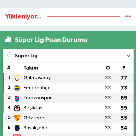
Yükleniyor...
Süper Lig Puan Durumu
Süper Lig
#
Takım
O
P
1
Galatasaray
33
77
2
Fenerbahçe
33
73
3
Trabzonspor
33
69
4
Beşiktaş
33
59
5
Göztepe
33
55
6
Başakşehir
33
54