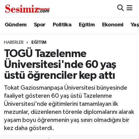
Dünya
Nöbetçi Eczaneler
Gündem
Spor
Politika
Eğitim
Ekonomi
Ya
Eğitim
Hava Durumu
HABERLER
EĞITIM
TOGÜ Tazelenme
Ekonomi
Namaz Vakitleri
Üniversitesi'nde 60 yaş
Genel
Trafik Durumu
üstü öğrenciler kep attı
Gündem
Süper Lig Puan Durumu ve Fikstür
Tokat Gaziosmanpaşa Üniversitesi bünyesinde
faaliyet gösteren 60 yaş üstü Tazelenme
Magazin
Tüm Manşetler
Üniversitesi'nde eğitimlerini tamamlayan ilk
mezunlar, düzenlenen törenle diplomalarını alarak
Politika
Son Dakika Haberleri
yaşam boyu öğrenmenin yaş sınırı olmadığını bir
kez daha gösterdi.
Sağlık
Haber Arşivi