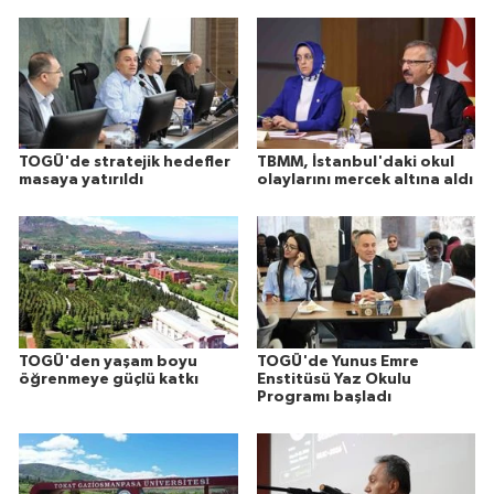
TOGÜ'de stratejik hedefler
TBMM, İstanbul'daki okul
masaya yatırıldı
olaylarını mercek altına aldı
TOGÜ'den yaşam boyu
TOGÜ'de Yunus Emre
öğrenmeye güçlü katkı
Enstitüsü Yaz Okulu
Programı başladı