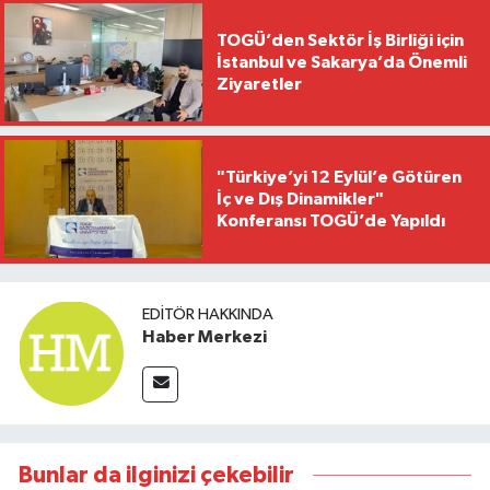
TOGÜ’den Sektör İş Birliği için
İstanbul ve Sakarya’da Önemli
Ziyaretler
"Türkiye’yi 12 Eylül’e Götüren
İç ve Dış Dinamikler"
Konferansı TOGÜ’de Yapıldı
EDITÖR HAKKINDA
Haber Merkezi
Bunlar da ilginizi çekebilir