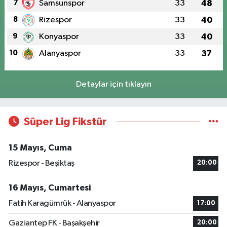
7
Samsunspor
33
48
8
Rizespor
33
40
9
Konyaspor
33
40
10
Alanyaspor
33
37
Detaylar için tıklayın
Süper Lig Fikstür
15 Mayıs, Cuma
Rizespor - Beşiktaş
20:00
16 Mayıs, Cumartesi
Fatih Karagümrük - Alanyaspor
17:00
Gaziantep FK - Başakşehir
20:00