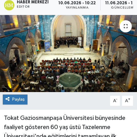
HABER MERKEZI
10.06.2026 - 10:22
11.06.2026 - 12
EDITÖR
YAYINLANMA
GÜNCELLEME
Spor
Teknoloji
Tokat Haberleri
Yaşam
Paylaş
-
+
A
A
Tokat Gaziosmanpaşa Üniversitesi bünyesinde
faaliyet gösteren 60 yaş üstü Tazelenme
Üniversitesi'nde eğitimlerini tamamlayan ilk