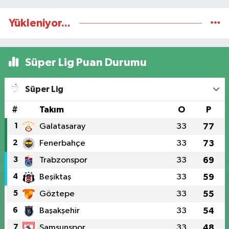
Yükleniyor...
Süper Lig Puan Durumu
Süper Lig
#
Takım
O
P
1
Galatasaray
33
77
2
Fenerbahçe
33
73
3
Trabzonspor
33
69
4
Beşiktaş
33
59
5
Göztepe
33
55
6
Başakşehir
33
54
7
Samsunspor
33
48