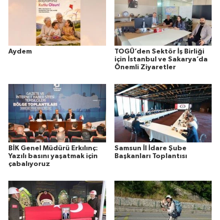
Aydem
TOGÜ’den Sektör İş Birliği
için İstanbul ve Sakarya’da
Önemli Ziyaretler
BİK Genel Müdürü Erkılınç:
Samsun İl İdare Şube
Yazılı basını yaşatmak için
Başkanları Toplantısı
çabalıyoruz