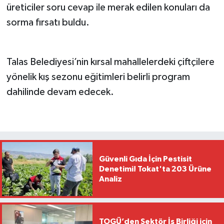
üreticiler soru cevap ile merak edilen konuları da
sorma fırsatı buldu.
Talas Belediyesi’nin kırsal mahallelerdeki çiftçilere
yönelik kış sezonu eğitimleri belirli program
dahilinde devam edecek.
Güvenli Gıda İçin Pestisit
Denetimi! Tokat'ta 203 Ürüne
Analiz
TOGÜ’den Sektör İş Birliği için