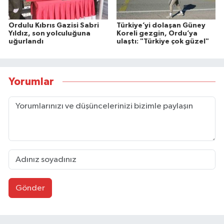
Ordulu Kıbrıs Gazisi Sabri
Türkiye’yi dolaşan Güney
Yıldız, son yolculuğuna
Koreli gezgin, Ordu’ya
uğurlandı
ulaştı: "Türkiye çok güzel"
Yorumlar
Gönder