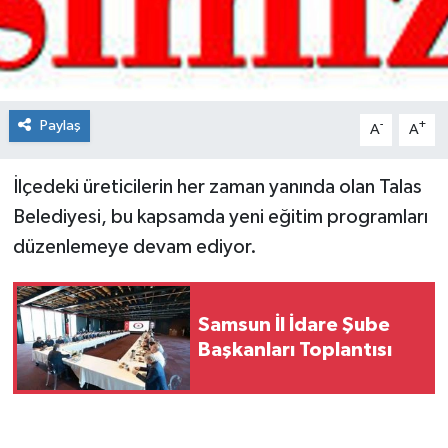
Spor
Teknoloji
Paylaş
-
+
A
A
Tokat Haberleri
İlçedeki üreticilerin her zaman yanında olan Talas
Yaşam
Belediyesi, bu kapsamda yeni eğitim programları
düzenlemeye devam ediyor.
Samsun İl İdare Şube
Başkanları Toplantısı