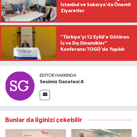
İstanbul ve Sakarya’da Önemli
Ziyaretler
"Türkiye’yi 12 Eylül’e Götüren
İç ve Dış Dinamikler"
Konferansı TOGÜ’de Yapıldı
EDITÖR HAKKINDA
Sesimiz Gazetesi A
Bunlar da ilginizi çekebilir