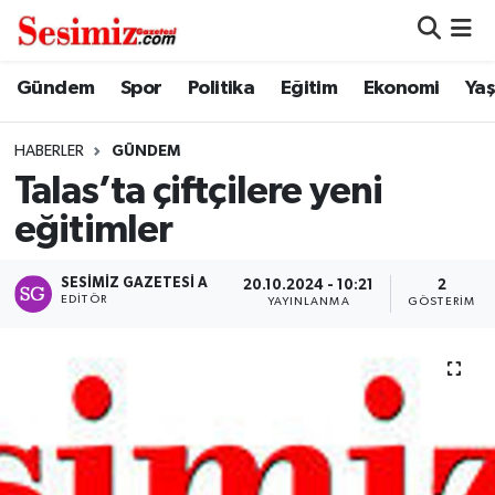
Dünya
Nöbetçi Eczaneler
Gündem
Spor
Politika
Eğitim
Ekonomi
Ya
Eğitim
Hava Durumu
HABERLER
GÜNDEM
Talas’ta çiftçilere yeni
Ekonomi
Namaz Vakitleri
eğitimler
Genel
Trafik Durumu
SESIMIZ GAZETESI A
20.10.2024 - 10:21
2
EDITÖR
YAYINLANMA
GÖSTERIM
Gündem
Süper Lig Puan Durumu ve Fikstür
Magazin
Tüm Manşetler
Politika
Son Dakika Haberleri
Sağlık
Haber Arşivi