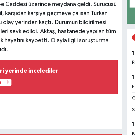
tepe Caddesi üzerinde meydana geldi. Sürücüsü
l, karşıdan karşıya geçmeye çalışan Türkan
 olay yerinden kaçtı. Durumun bildirilmesi
pleri sevk edildi. Aktaş, hastanede yapılan tüm
hayatını kaybetti. Olayla ilgili soruşturma
ıdı.
1
R
i yerinde incelediler
1
e
F
G
S
1
K