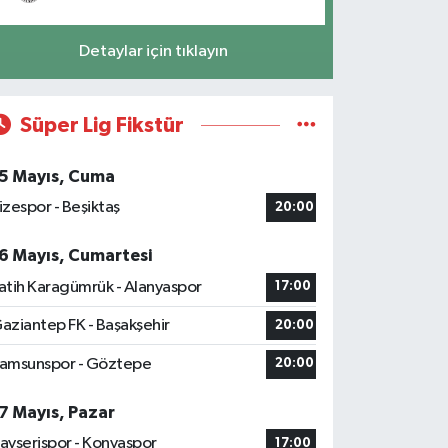
Detaylar için tıklayın
Süper Lig Fikstür
5 Mayıs, Cuma
izespor - Beşiktaş
20:00
6 Mayıs, Cumartesi
atih Karagümrük - Alanyaspor
17:00
aziantep FK - Başakşehir
20:00
amsunspor - Göztepe
20:00
7 Mayıs, Pazar
ayserispor - Konyaspor
17:00