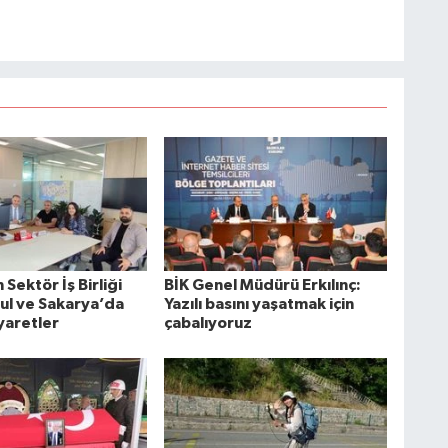
Sektör İş Birliği
BİK Genel Müdürü Erkılınç:
bul ve Sakarya’da
Yazılı basını yaşatmak için
yaretler
çabalıyoruz