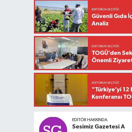
EDITÖRÜN SEÇTIĞI
Güvenli Gıda İ
Analiz
EDITÖRÜN SEÇTIĞI
TOGÜ’den Sektö
Önemli Ziyaret
EDITÖRÜN SEÇTIĞI
"Türkiye’yi 12 
Konferansı TO
EDITÖR HAKKINDA
Sesimiz Gazetesi A