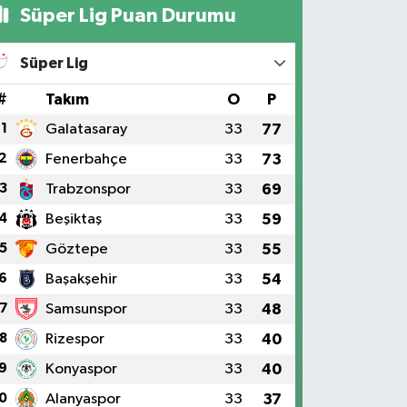
Süper Lig Puan Durumu
Süper Lig
#
Takım
O
P
1
Galatasaray
33
77
2
Fenerbahçe
33
73
3
Trabzonspor
33
69
4
Beşiktaş
33
59
5
Göztepe
33
55
6
Başakşehir
33
54
7
Samsunspor
33
48
8
Rizespor
33
40
9
Konyaspor
33
40
0
Alanyaspor
33
37