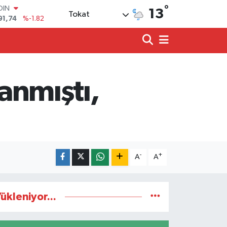
°
OIN
13
Tokat
91,74
%-1.82
AR
3620
%0.02
O
8690
%0.19
LİN
0380
%0.18
lanmıştı,
TIN
2,09000
%0.19
100
98,00
%0
-
+
A
A
ükleniyor...