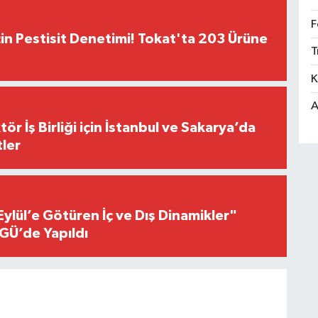
F
çin Pestisit Denetimi! Tokat'ta 203 Ürüne
T
K
A
r İş Birliği için İstanbul ve Sakarya’da
ler
Eylül’e Götüren İç ve Dış Dinamikler"
GÜ’de Yapıldı