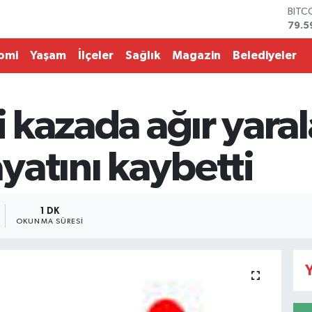
BITC
79.5
DOL
45,4
omi
Yaşam
İlçeler
Sağlık
Magazin
Belediyeler
EUR
53,3
STER
61,6
ci kazada ağır yara
G.AL
686
BİST
yatını kaybetti
14.5
1 DK
OKUNMA SÜRESI
Y