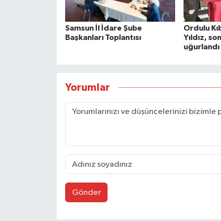
Samsun İl İdare Şube
Ordulu Kıb
Başkanları Toplantısı
Yıldız, so
uğurlandı
Yorumlar
Gönder