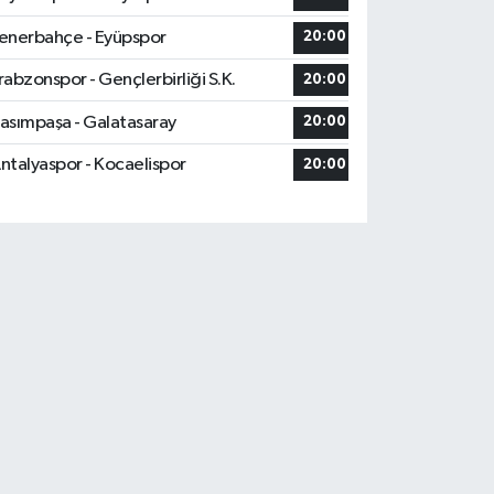
enerbahçe - Eyüpspor
20:00
rabzonspor - Gençlerbirliği S.K.
20:00
asımpaşa - Galatasaray
20:00
ntalyaspor - Kocaelispor
20:00