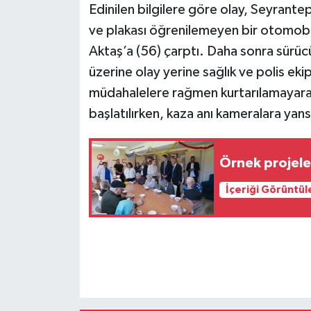
Edinilen bilgilere göre olay, Seyran
ve plakası öğrenilemeyen bir otomobi
Aktaş’a (56) çarptı. Daha sonra sürücü
üzerine olay yerine sağlık ve polis eki
müdahalelere rağmen kurtarılamayarak 
başlatılırken, kaza anı kameralara yans
Örnek projeler
İçeriği Görüntül