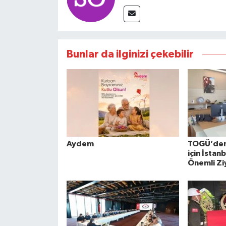
Bunlar da ilginizi çekebilir
Aydem
TOGÜ’den 
için İstan
Önemli Zi