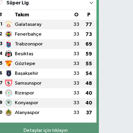
Süper Lig
#
Takım
O
P
1
Galatasaray
33
77
2
Fenerbahçe
33
73
3
Trabzonspor
33
69
4
Beşiktaş
33
59
5
Göztepe
33
55
6
Başakşehir
33
54
7
Samsunspor
33
48
8
Rizespor
33
40
9
Konyaspor
33
40
0
Alanyaspor
33
37
Detaylar için tıklayın