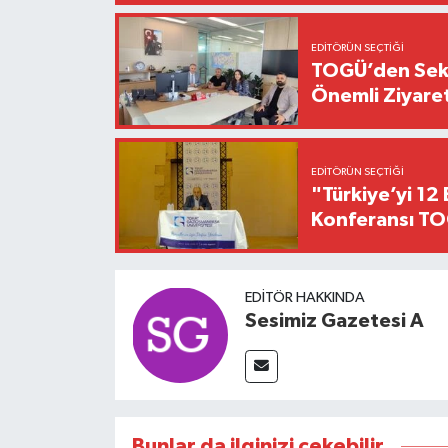
EDITÖRÜN SEÇTIĞI
TOGÜ’den Sektö
Önemli Ziyaret
EDITÖRÜN SEÇTIĞI
"Türkiye’yi 12 
Konferansı TO
EDITÖR HAKKINDA
Sesimiz Gazetesi A
Bunlar da ilginizi çekebilir