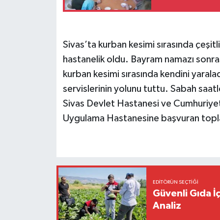
Sivas’ta kurban kesimi sırasında çeşit
hastanelik oldu. Bayram namazı sonras
kurban kesimi sırasında kendini yaralad
servislerinin yolunu tuttu. Sabah saa
Sivas Devlet Hastanesi ve Cumhuriyet 
Uygulama Hastanesine başvuran topla
EDITÖRÜN SEÇTIĞI
Güvenli Gıda İ
Analiz