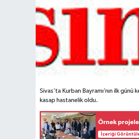
Spor
Teknoloji
Tokat Haberleri
Yaşam
Sivas’ta Kurban Bayramı’nın ilk günü 
kasap hastanelik oldu.
Örnek projeler
İçeriği Görüntül