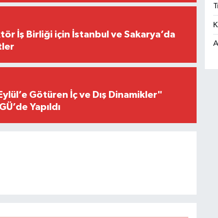
T
K
r İş Birliği için İstanbul ve Sakarya’da
A
ler
Eylül’e Götüren İç ve Dış Dinamikler"
GÜ’de Yapıldı