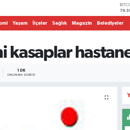
BITC
79.5
DOL
45,4
omi
Yaşam
İlçeler
Sağlık
Magazin
Belediyeler
EUR
53,3
STER
61,6
i kasaplar hastane
G.AL
686
BİST
14.5
1 DK
OKUNMA SÜRESI
Y