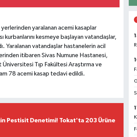
li yerlerinden yaralanan acemi kasaplar
1
ı kurbanlarını kesmeye başlayan vatandaşlar,
R
ı. Yaralanan vatandaşlar hastanelerin acil
tlerinden itibaren Sivas Numune Hastanesi,
1
Üniversitesi Tıp Fakültesi Araştırma ve
F
m 78 acemi kasap tedavi edildi.
G
S
1
K
çin Pestisit Denetimi! Tokat'ta 203 Ürüne
F