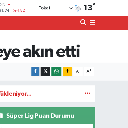
°
OIN
13
Tokat
91,74
%-1.82
AR
3620
%0.02
O
8690
%0.19
LİN
0380
%0.18
ye akın etti
TIN
2,09000
%0.19
100
98,00
%0
-
+
A
A
ükleniyor...
Süper Lig Puan Durumu