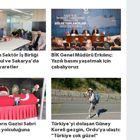
Sektör İş Birliği
BİK Genel Müdürü Erkılınç:
bul ve Sakarya’da
Yazılı basını yaşatmak için
yaretler
çabalıyoruz
rıs Gazisi Sabri
Türkiye’yi dolaşan Güney
n yolculuğuna
Koreli gezgin, Ordu’ya ulaştı:
"Türkiye çok güzel"