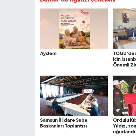
Aydem
TOGÜ’den 
için İstan
Önemli Zi
Samsun İl İdare Şube
Ordulu Kıb
Başkanları Toplantısı
Yıldız, so
uğurlandı