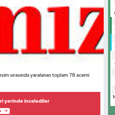
kesim sırasında yaralanan toplam 78 acemi
1
i yerinde incelediler
e