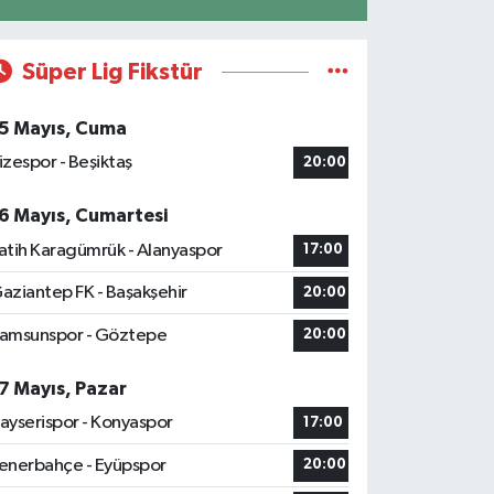
Süper Lig Fikstür
5 Mayıs, Cuma
izespor - Beşiktaş
20:00
6 Mayıs, Cumartesi
atih Karagümrük - Alanyaspor
17:00
aziantep FK - Başakşehir
20:00
amsunspor - Göztepe
20:00
7 Mayıs, Pazar
ayserispor - Konyaspor
17:00
enerbahçe - Eyüpspor
20:00