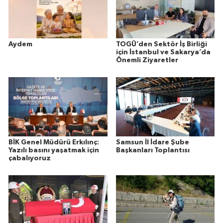
Aydem
TOGÜ’den Sektör İş Birliği
için İstanbul ve Sakarya’da
Önemli Ziyaretler
BİK Genel Müdürü Erkılınç:
Samsun İl İdare Şube
Yazılı basını yaşatmak için
Başkanları Toplantısı
çabalıyoruz