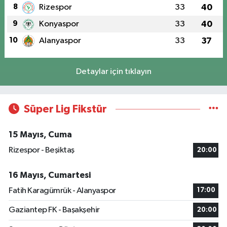
8
Rizespor
33
40
9
Konyaspor
33
40
10
Alanyaspor
33
37
Detaylar için tıklayın
Süper Lig Fikstür
15 Mayıs, Cuma
Rizespor - Beşiktaş
20:00
16 Mayıs, Cumartesi
Fatih Karagümrük - Alanyaspor
17:00
Gaziantep FK - Başakşehir
20:00