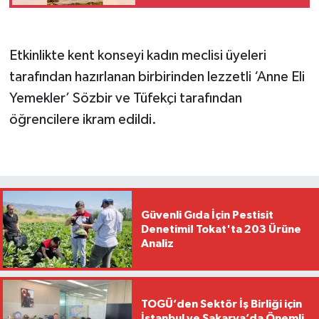
Etkinlikte kent konseyi kadın meclisi üyeleri
tarafından hazırlanan birbirinden lezzetli ‘Anne Eli
Yemekler’ Sözbir ve Tüfekçi tarafından
öğrencilere ikram edildi.
Güvenli Gıda İçin Pestisit
Denetimi! Tokat'ta 203 Ürüne
Analiz
TOGÜ’den Sektör İş Birliği için
İstanbul ve Sakarya’da Önemli