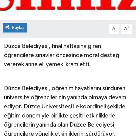
Spor
Teknoloji
Paylaş
-
+
A
A
Tokat Haberleri
Düzce Belediyesi, final haftasına giren
öğrencilere sınavlar öncesinde moral desteği
Yaşam
vererek anne eli yemek ikram etti.
Düzce Belediyesi, öğrenim hayatlarını sürdüren
üniversite öğrencilerinin yanında olmaya devam
ediyor. Düzce Üniversitesi ile koordineli şekilde
eğitim dönemiyle birlikte çeşitli etkinliklerle
öğrencilerin yanında olan Düzce Belediyesi,
öğrencilere yönelik etkinliklerini sürdürüyor.