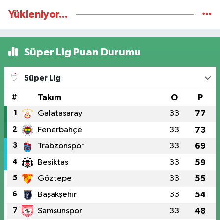
Yükleniyor...
Süper Lig Puan Durumu
Süper Lig
#
Takım
O
P
1
Galatasaray
33
77
2
Fenerbahçe
33
73
3
Trabzonspor
33
69
4
Beşiktaş
33
59
5
Göztepe
33
55
6
Başakşehir
33
54
7
Samsunspor
33
48