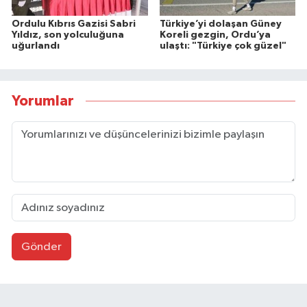
Ordulu Kıbrıs Gazisi Sabri
Türkiye’yi dolaşan Güney
Yıldız, son yolculuğuna
Koreli gezgin, Ordu’ya
uğurlandı
ulaştı: "Türkiye çok güzel"
Yorumlar
Gönder