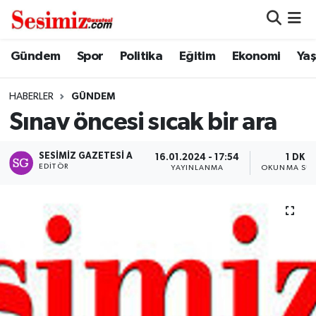
Dünya
Nöbetçi Eczaneler
Gündem
Spor
Politika
Eğitim
Ekonomi
Ya
Eğitim
Hava Durumu
HABERLER
GÜNDEM
Sınav öncesi sıcak bir ara
Ekonomi
Namaz Vakitleri
SESIMIZ GAZETESI A
16.01.2024 - 17:54
1 DK
Genel
Trafik Durumu
EDITÖR
YAYINLANMA
OKUNMA SÜR
Gündem
Süper Lig Puan Durumu ve Fikstür
Magazin
Tüm Manşetler
Politika
Son Dakika Haberleri
Sağlık
Haber Arşivi