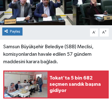
Spor
Teknoloji
Paylaş
-
+
A
A
Tokat Haberleri
Samsun Büyükşehir Belediye (SBB) Meclisi,
Yaşam
komisyonlardan havale edilen 57 gündem
maddesini karara bağladı.
Tokat'ta 5 bin 682
seçmen sandık başına
gidiyor