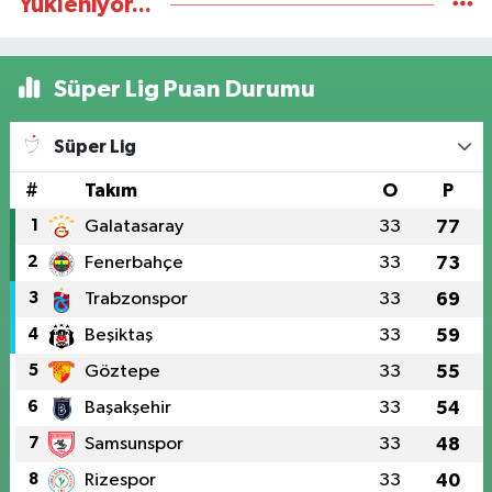
Yükleniyor...
Süper Lig Puan Durumu
Süper Lig
#
Takım
O
P
1
Galatasaray
33
77
2
Fenerbahçe
33
73
3
Trabzonspor
33
69
4
Beşiktaş
33
59
5
Göztepe
33
55
6
Başakşehir
33
54
7
Samsunspor
33
48
8
Rizespor
33
40