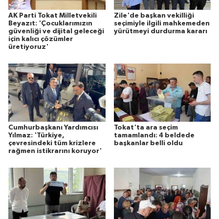
AK Parti Tokat Milletvekili
Zile'de başkan vekilliği
Beyazıt: 'Çocuklarımızın
seçimiyle ilgili mahkemeden
güvenliği ve dijital geleceği
yürütmeyi durdurma kararı
için kalıcı çözümler
üretiyoruz'
Cumhurbaşkanı Yardımcısı
Tokat'ta ara seçim
Yılmaz: 'Türkiye,
tamamlandı: 4 beldede
çevresindeki tüm krizlere
başkanlar belli oldu
rağmen istikrarını koruyor'