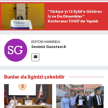
"Türkiye’yi 12 Eylül’e Götüren
İç ve Dış Dinamikler"
Konferansı TOGÜ’de Yapıldı
EDITÖR HAKKINDA
Sesimiz Gazetesi A
Bunlar da ilginizi çekebilir