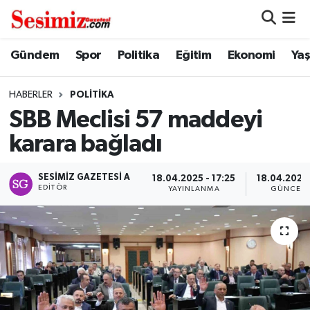
Dünya
Nöbetçi Eczaneler
Gündem
Spor
Politika
Eğitim
Ekonomi
Ya
Eğitim
Hava Durumu
HABERLER
POLITIKA
SBB Meclisi 57 maddeyi
Ekonomi
Namaz Vakitleri
karara bağladı
Genel
Trafik Durumu
SESIMIZ GAZETESI A
18.04.2025 - 17:25
18.04.2025 
EDITÖR
YAYINLANMA
GÜNCELL
Gündem
Süper Lig Puan Durumu ve Fikstür
Magazin
Tüm Manşetler
Politika
Son Dakika Haberleri
Sağlık
Haber Arşivi