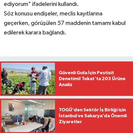
ediyorum" ifadelerini kullandı.
Söz konusu endişeler, meclis kayıtlarına
geçerken, görüşülen 57 maddenin tamamı kabul
edilerek karara bağlandı.
Güvenli Gıda İçin Pestisit
Denetimi! Tokat'ta 203 Ürüne
Analiz
TOGÜ’den Sektör İş Birliği için
İstanbul ve Sakarya’da Önemli
Ziyaretler