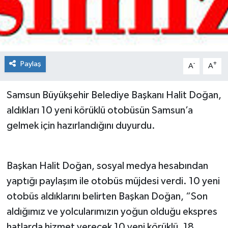
Spor
Teknoloji
Paylaş
-
+
A
A
Tokat Haberleri
Samsun Büyükşehir Belediye Başkanı Halit Doğan,
Yaşam
aldıkları 10 yeni körüklü otobüsün Samsun’a
gelmek için hazırlandığını duyurdu.
Başkan Halit Doğan, sosyal medya hesabından
yaptığı paylaşım ile otobüs müjdesi verdi. 10 yeni
otobüs aldıklarını belirten Başkan Doğan, “Son
aldığımız ve yolcularımızın yoğun olduğu ekspres
hatlarda hizmet verecek 10 yeni körüklü, 18