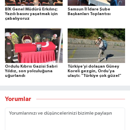
BİK Genel Müdürü Erkılınç:
Samsun İl İdare Şube
Yazılı basını yaşatmak için
Başkanları Toplantısı
çabalıyoruz
Ordulu Kıbrıs Gazisi Sabri
Türkiye’yi dolaşan Güney
Yıldız, son yolculuğuna
Koreli gezgin, Ordu’ya
uğurlandı
ulaştı: "Türkiye çok güzel"
Yorumlar