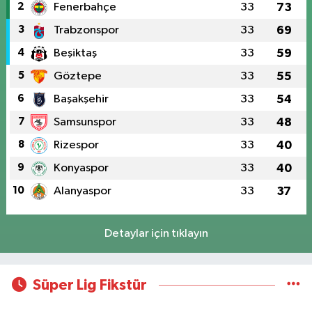
2
Fenerbahçe
33
73
3
Trabzonspor
33
69
4
Beşiktaş
33
59
5
Göztepe
33
55
6
Başakşehir
33
54
7
Samsunspor
33
48
8
Rizespor
33
40
9
Konyaspor
33
40
10
Alanyaspor
33
37
Detaylar için tıklayın
Süper Lig Fikstür