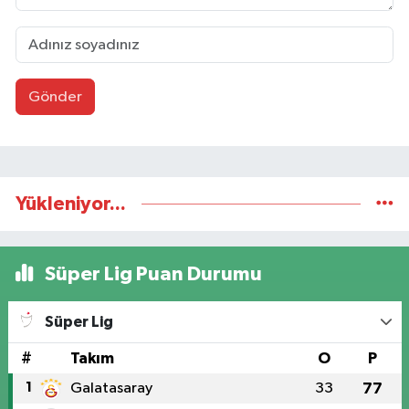
Gönder
Yükleniyor...
Süper Lig Puan Durumu
Süper Lig
#
Takım
O
P
1
Galatasaray
33
77