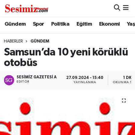
Dünya
Nöbetçi Eczaneler
Gündem
Spor
Politika
Eğitim
Ekonomi
Ya
Eğitim
Hava Durumu
HABERLER
GÜNDEM
Samsun’da 10 yeni körüklü
Ekonomi
Namaz Vakitleri
otobüs
Genel
Trafik Durumu
SESIMIZ GAZETESI A
27.09.2024 - 15:40
1 DK
EDITÖR
YAYINLANMA
OKUNMA SÜ
Gündem
Süper Lig Puan Durumu ve Fikstür
Magazin
Tüm Manşetler
Politika
Son Dakika Haberleri
Sağlık
Haber Arşivi