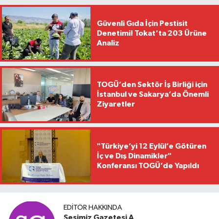
Güvenli Gıda İçin Pestisit
Denetimi! Tokat'ta 203 Ürüne
Analiz
TOGÜ’den Sektör İş Birliği için
İstanbul ve Sakarya’da Önemli
Ziyaretler
"Türkiye’yi 12 Eylül’e Götüren
İç ve Dış Dinamikler"
Konferansı TOGÜ’de Yapıldı
EDITÖR HAKKINDA
Sesimiz Gazetesi A