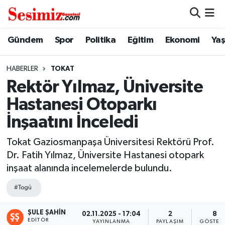
Dünya
Nöbetçi Eczaneler
Gündem
Spor
Politika
Eğitim
Ekonomi
Ya
Eğitim
Hava Durumu
HABERLER
TOKAT
Rektör Yılmaz, Üniversite
Ekonomi
Namaz Vakitleri
Hastanesi Otoparkı
Genel
Trafik Durumu
İnşaatını İnceledi
Gündem
Süper Lig Puan Durumu ve Fikstür
Tokat Gaziosmanpaşa Üniversitesi Rektörü Prof.
Dr. Fatih Yılmaz, Üniversite Hastanesi otopark
Magazin
Tüm Manşetler
inşaat alanında incelemelerde bulundu.
#Togü
Politika
Son Dakika Haberleri
ŞULE ŞAHIN
02.11.2025 - 17:04
2
8
Sağlık
Haber Arşivi
EDITÖR
YAYINLANMA
PAYLAŞIM
GÖSTER