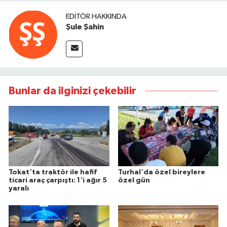
EDITÖR HAKKINDA
Şule Şahin
Bunlar da ilginizi çekebilir
Tokat'ta traktör ile hafif
Turhal'da özel bireylere
ticari araç çarpıştı: 1'i ağır 5
özel gün
yaralı