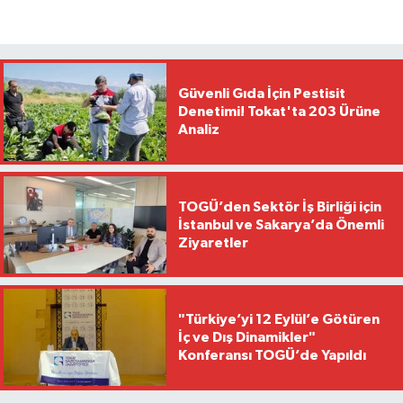
Güvenli Gıda İçin Pestisit
Denetimi! Tokat'ta 203 Ürüne
Analiz
TOGÜ’den Sektör İş Birliği için
İstanbul ve Sakarya’da Önemli
Ziyaretler
"Türkiye’yi 12 Eylül’e Götüren
İç ve Dış Dinamikler"
Konferansı TOGÜ’de Yapıldı