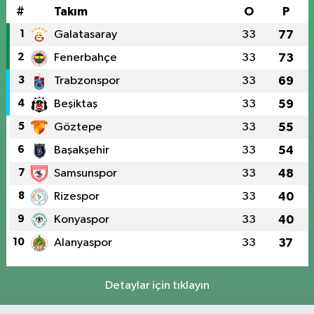
#
Takım
O
P
1
Galatasaray
33
77
2
Fenerbahçe
33
73
3
Trabzonspor
33
69
4
Beşiktaş
33
59
5
Göztepe
33
55
6
Başakşehir
33
54
7
Samsunspor
33
48
8
Rizespor
33
40
9
Konyaspor
33
40
10
Alanyaspor
33
37
Detaylar için tıklayın