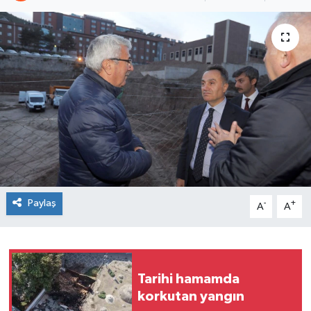
Spor
Teknoloji
Tokat Haberleri
Yaşam
Paylaş
-
+
A
A
Tarihi hamamda
korkutan yangın