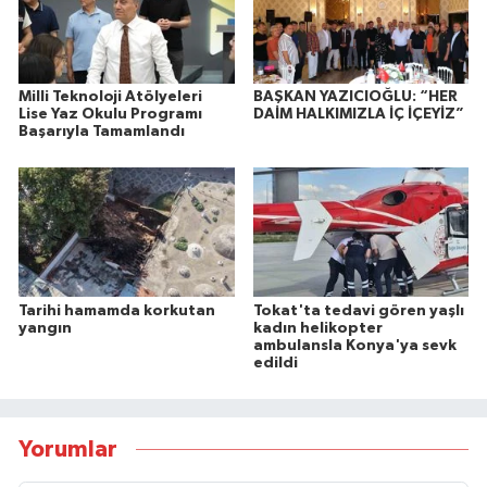
Milli Teknoloji Atölyeleri
BAŞKAN YAZICIOĞLU: “HER
Lise Yaz Okulu Programı
DAİM HALKIMIZLA İÇ İÇEYİZ”
Başarıyla Tamamlandı
Tarihi hamamda korkutan
Tokat'ta tedavi gören yaşlı
yangın
kadın helikopter
ambulansla Konya'ya sevk
edildi
Yorumlar