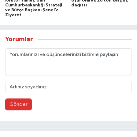
Rektör Yılmaz’dan
Uşûr olarak 20 ton karpuz
Cumhurbaşkanlığı Strateji
dağıttı
ve Bütçe Başkanı Şenel’e
Ziyaret
Yorumlar
Gönder