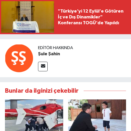
"Türkiye’yi 12 Eylül’e Götüren
İç ve Dış Dinamikler"
Konferansı TOGÜ’de Yapıldı
EDITÖR HAKKINDA
Şule Şahin
Bunlar da ilginizi çekebilir