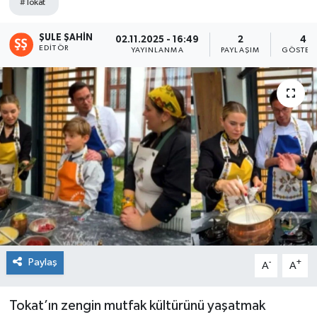
#Tokat
Spor
ŞULE ŞAHIN
02.11.2025 - 16:49
2
4
EDITÖR
YAYINLANMA
PAYLAŞIM
GÖSTER
Teknoloji
Tokat Haberleri
Yaşam
Paylaş
-
+
A
A
Tokat’ın zengin mutfak kültürünü yaşatmak