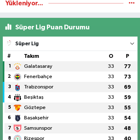
Yükleniyor...
Süper Lig Puan Durumu
Süper Lig
#
Takım
O
P
1
Galatasaray
33
77
2
Fenerbahçe
33
73
3
Trabzonspor
33
69
4
Beşiktaş
33
59
5
Göztepe
33
55
6
Başakşehir
33
54
7
Samsunspor
33
48
8
Rizespor
33
40