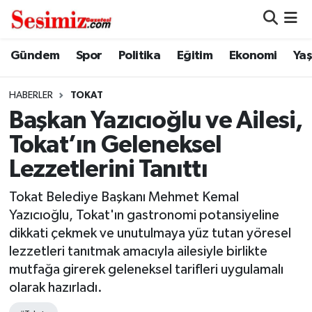
Dünya
Nöbetçi Eczaneler
Gündem
Spor
Politika
Eğitim
Ekonomi
Ya
Eğitim
Hava Durumu
HABERLER
TOKAT
Başkan Yazıcıoğlu ve Ailesi,
Ekonomi
Namaz Vakitleri
Tokat’ın Geleneksel
Genel
Trafik Durumu
Lezzetlerini Tanıttı
Gündem
Süper Lig Puan Durumu ve Fikstür
Tokat Belediye Başkanı Mehmet Kemal
Yazıcıoğlu, Tokat'ın gastronomi potansiyeline
Magazin
Tüm Manşetler
dikkati çekmek ve unutulmaya yüz tutan yöresel
lezzetleri tanıtmak amacıyla ailesiyle birlikte
Politika
Son Dakika Haberleri
mutfağa girerek geleneksel tarifleri uygulamalı
olarak hazırladı.
Sağlık
Haber Arşivi