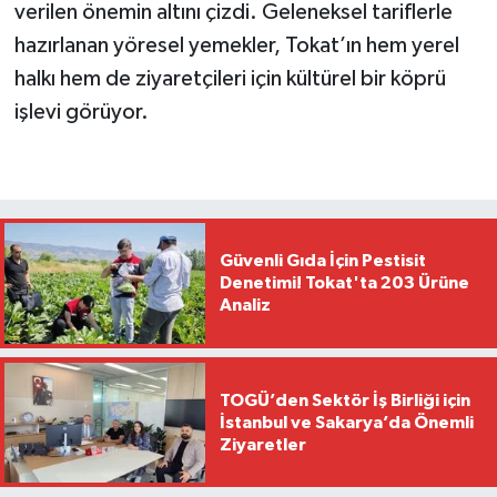
verilen önemin altını çizdi. Geleneksel tariflerle
hazırlanan yöresel yemekler, Tokat’ın hem yerel
halkı hem de ziyaretçileri için kültürel bir köprü
işlevi görüyor.
Güvenli Gıda İçin Pestisit
Denetimi! Tokat'ta 203 Ürüne
Analiz
TOGÜ’den Sektör İş Birliği için
İstanbul ve Sakarya’da Önemli
Ziyaretler