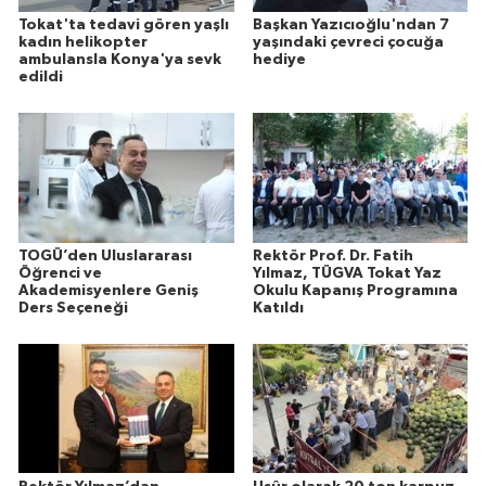
Tokat'ta tedavi gören yaşlı
Başkan Yazıcıoğlu'ndan 7
kadın helikopter
yaşındaki çevreci çocuğa
ambulansla Konya'ya sevk
hediye
edildi
TOGÜ’den Uluslararası
Rektör Prof. Dr. Fatih
Öğrenci ve
Yılmaz, TÜGVA Tokat Yaz
Akademisyenlere Geniş
Okulu Kapanış Programına
Ders Seçeneği
Katıldı