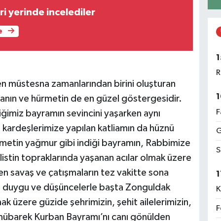
i yerinde incelediler
e
1
R
 en müstesna zamanlarından birini oluşturan
1
nın ve hürmetin de en güzel göstergesidir.
F
tiğimiz bayramın sevincini yaşarken aynı
 kardeşlerimize yapılan katliamın da hüznü
G
hmetin yağmur gibi indiği bayramın, Rabbimize
S
listin topraklarında yaşanan acılar olmak üzere
n savaş ve çatışmaların tez vakitte sona
1
Bu duygu ve düşüncelerle başta Zonguldak
K
mak üzere güzide şehrimizin, şehit ailelerimizin,
F
n mübarek Kurban Bayramı’nı canı gönülden