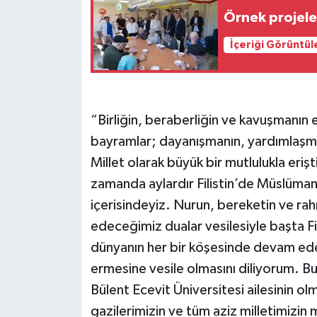
Örnek projeler
İçeriği Görüntül
“Birliğin, beraberliğin ve kavuşmanın
bayramlar; dayanışmanın, yardımlaşma
Millet olarak büyük bir mutlulukla eriş
zamanda aylardır Filistin’de Müslüman
içerisindeyiz. Nurun, bereketin ve ra
edeceğimiz dualar vesilesiyle başta Fi
dünyanın her bir köşesinde devam ede
ermesine vesile olmasını diliyorum. 
Bülent Ecevit Üniversitesi ailesinin ol
gazilerimizin ve tüm aziz milletimizi