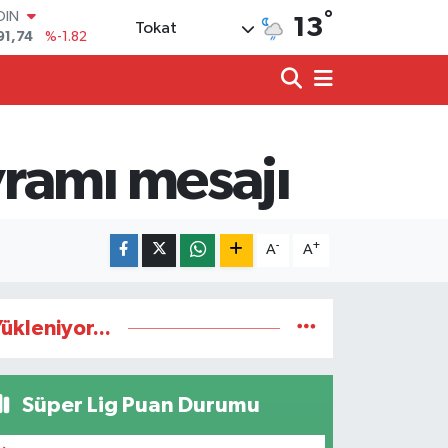
OIN
°
13
Tokat
91,74
%-1.82
AR
3620
%0.02
O
8690
%0.19
LİN
0380
%0.18
ramı mesajı
TIN
2,09000
%0.19
100
98,00
%0
-
+
A
A
ükleniyor...
Süper Lig Puan Durumu