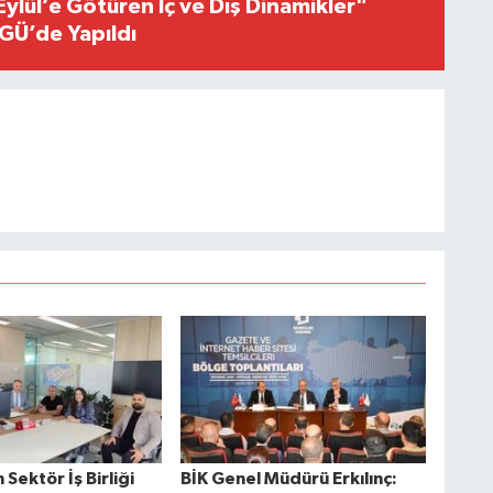
Eylül’e Götüren İç ve Dış Dinamikler"
GÜ’de Yapıldı
Sektör İş Birliği
BİK Genel Müdürü Erkılınç: