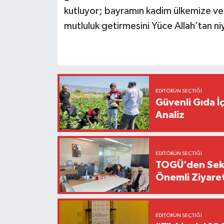
kutluyor; bayramın kadim ülkemize ve 
mutluluk getirmesini Yüce Allah’tan n
EDITÖRÜN SEÇTIĞI
Güvenli Gıda İ
Analiz
EDITÖRÜN SEÇTIĞI
TOGÜ’den Sektö
Önemli Ziyaret
EDITÖRÜN SEÇTIĞI