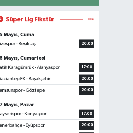
Süper Lig Fikstür
5 Mayıs, Cuma
izespor - Beşiktaş
20:00
6 Mayıs, Cumartesi
atih Karagümrük - Alanyaspor
17:00
aziantep FK - Başakşehir
20:00
amsunspor - Göztepe
20:00
7 Mayıs, Pazar
ayserispor - Konyaspor
17:00
enerbahçe - Eyüpspor
20:00