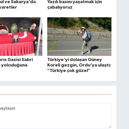
bul ve Sakarya’da
Yazılı basını yaşatmak için
yaretler
çabalıyoruz
rıs Gazisi Sabri
Türkiye’yi dolaşan Güney
n yolculuğuna
Koreli gezgin, Ordu’ya ulaştı:
"Türkiye çok güzel"