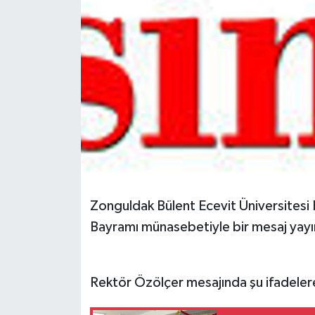
Spor
Teknoloji
Tokat Haberleri
Yaşam
Zonguldak Bülent Ecevit Üniversitesi 
Bayramı münasebetiyle bir mesaj yayı
Rektör Özölçer mesajında şu ifadelere