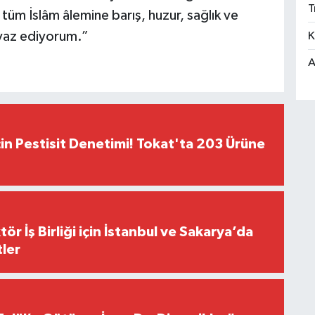
T
tüm İslâm âlemine barış, huzur, sağlık ve
iyaz ediyorum.”
K
A
çin Pestisit Denetimi! Tokat'ta 203 Ürüne
r İş Birliği için İstanbul ve Sakarya’da
ler