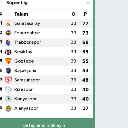
Süper Lig
#
Takım
O
P
1
Galatasaray
33
77
2
Fenerbahçe
33
73
3
Trabzonspor
33
69
4
Beşiktaş
33
59
5
Göztepe
33
55
6
Başakşehir
33
54
7
Samsunspor
33
48
8
Rizespor
33
40
9
Konyaspor
33
40
0
Alanyaspor
33
37
Detaylar için tıklayın