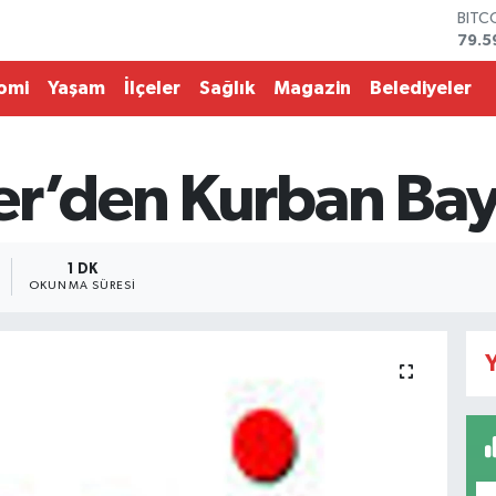
BITC
79.5
DOL
45,4
omi
Yaşam
İlçeler
Sağlık
Magazin
Belediyeler
EUR
53,3
STER
61,6
er’den Kurban Bay
G.AL
686
BİST
14.5
1 DK
OKUNMA SÜRESI
Y