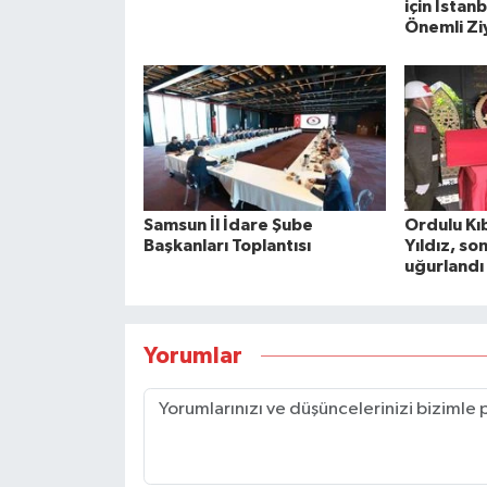
için İstan
Önemli Zi
Samsun İl İdare Şube
Ordulu Kıb
Başkanları Toplantısı
Yıldız, so
uğurlandı
Yorumlar