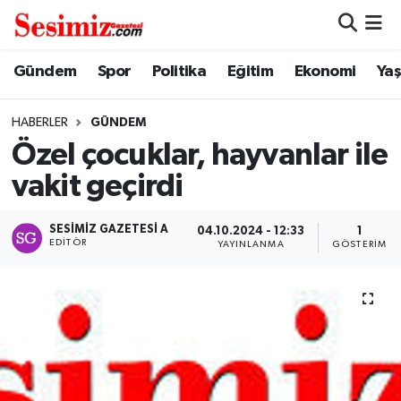
Dünya
Nöbetçi Eczaneler
Gündem
Spor
Politika
Eğitim
Ekonomi
Ya
Eğitim
Hava Durumu
HABERLER
GÜNDEM
Özel çocuklar, hayvanlar ile
Ekonomi
Namaz Vakitleri
vakit geçirdi
Genel
Trafik Durumu
SESIMIZ GAZETESI A
04.10.2024 - 12:33
1
EDITÖR
YAYINLANMA
GÖSTERIM
Gündem
Süper Lig Puan Durumu ve Fikstür
Magazin
Tüm Manşetler
Politika
Son Dakika Haberleri
Sağlık
Haber Arşivi