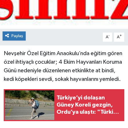
Spor
Teknoloji
Paylaş
-
+
A
A
Tokat Haberleri
Nevşehir Özel Eğitim Anaokulu’nda eğitim gören
Yaşam
özel ihtiyaçlı çocuklar; 4 Ekim Hayvanları Koruma
Günü nedeniyle düzenlenen etkinlikte at bindi,
kedi köpekleri sevdi, sokak hayvanlarını yemledi.
Türkiye’yi dolaşan
Güney Koreli gezgin,
Ordu’ya ulaştı: "Türkiye
çok güzel"