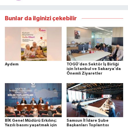
Bunlar da ilginizi çekebilir
Aydem
TOGÜ’den Sektör İş Birliği
için İstanbul ve Sakarya’da
Önemli Ziyaretler
BİK Genel Müdürü Erkılınç:
Samsun İl İdare Şube
Yazılı basını yaşatmak için
Başkanları Toplantısı