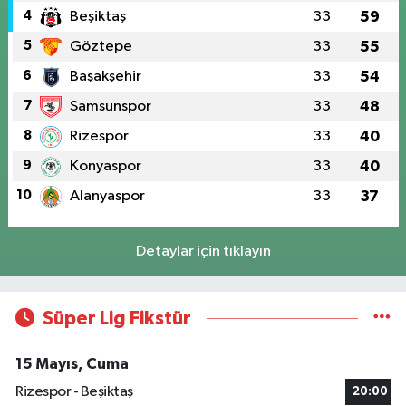
4
Beşiktaş
33
59
5
Göztepe
33
55
6
Başakşehir
33
54
7
Samsunspor
33
48
8
Rizespor
33
40
9
Konyaspor
33
40
10
Alanyaspor
33
37
Detaylar için tıklayın
Süper Lig Fikstür
15 Mayıs, Cuma
Rizespor - Beşiktaş
20:00