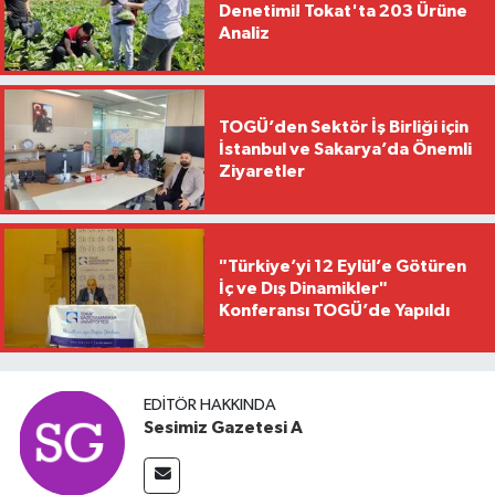
Denetimi! Tokat'ta 203 Ürüne
Analiz
TOGÜ’den Sektör İş Birliği için
İstanbul ve Sakarya’da Önemli
Ziyaretler
"Türkiye’yi 12 Eylül’e Götüren
İç ve Dış Dinamikler"
Konferansı TOGÜ’de Yapıldı
EDITÖR HAKKINDA
Sesimiz Gazetesi A