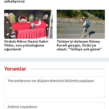
çabalıyoruz
Ordulu Kıbrıs Gazisi Sabri
Türkiye’yi dolaşan Güney
Yıldız, son yolculuğuna
Koreli gezgin, Ordu’ya
uğurlandı
ulaştı: "Türkiye çok güzel"
Yorumlar