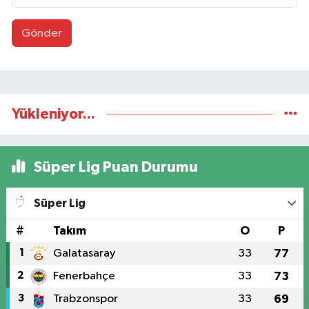
Gönder
Yükleniyor...
Süper Lig Puan Durumu
Süper Lig
#
Takım
O
P
1
Galatasaray
33
77
2
Fenerbahçe
33
73
3
Trabzonspor
33
69