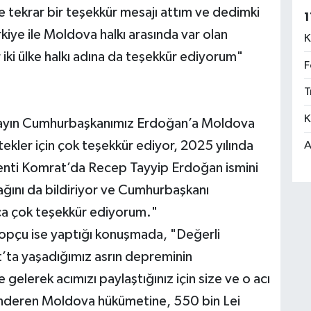
 tekrar bir teşekkür mesajı attım ve dedimki
1
kiye ile Moldova halkı arasında var olan
K
iki ülke halkı adına da teşekkür ediyorum"
F
T
K
e sayın Cumhurbaşkanımız Erdoğan’a Moldova
ekler için çok teşekkür ediyor, 2025 yılında
A
nti Komrat’da Recep Tayyip Erdoğan ismini
ğını da bildiriyor ve Cumhurbaşkanı
ca çok teşekkür ediyorum."
opçu ise yaptığı konuşmada, "Değerli
’ta yaşadığımız asrın depreminin
gelerek acımızı paylaştığınız için size ve o acı
nderen Moldova hükümetine, 550 bin Lei