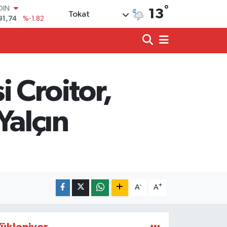
OIN
°
91,74
%-1.82
13
Tokat
AR
3620
%0.02
O
8690
%0.19
LİN
0380
%0.18
 Croitor,
TIN
2,09000
%0.19
100
alçın
98,00
%0
-
+
A
A