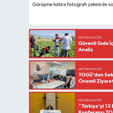
Görüşme hatıra fotoğrafı çekimi ile so
EDITÖRÜN SEÇTIĞI
Güvenli Gıda İ
Analiz
EDITÖRÜN SEÇTIĞI
TOGÜ’den Sektö
Önemli Ziyaret
EDITÖRÜN SEÇTIĞI
"Türkiye’yi 12 
Konferansı TO