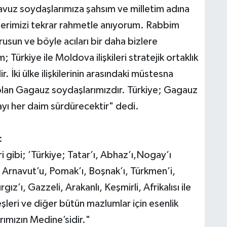
avuz soydaşlarımıza şahsım ve milletim adına
lerimizi tekrar rahmetle anıyorum. Rabbim
rusun ve böyle acıları bir daha bizlere
Türkiye ile Moldova ilişkileri stratejik ortaklık
İki ülke ilişkilerinin arasındaki müstesna
lan Gagauz soydaşlarımızdır. Türkiye; Gagauz
yı her daim sürdürecektir" dedi.
:
 gibi; ’Türkiye; Tatar’ı, Abhaz’ı,Nogay’ı
 Arnavut’u, Pomak’ı, Boşnak’ı, Türkmen’i,
gız’ı, Gazzeli, Arakanlı, Keşmirli, Afrikalısı ile
leri ve diğer bütün mazlumlar için esenlik
ımızın Medine’sidir."