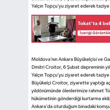
Yalçın Topçu’yu ziyaret ederek taziye
Tokat'ta 4 be
İçeriği Görüntül
Moldova’nın Ankara Büyükelçisi ve Ga
Dmitri Croitor, 6 Şubat depreminin 
Yalçın Topçu’yu ziyaret ederek taziye
Büyükelçi Croitor, ziyarette yaptığı a
yıldönümünde ölenlerimize rahmet Tür
hükümetinin gönderdiği kurtarma ekib
Ankara’da oturduğum binadaki komşu