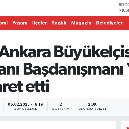
BITC
79.5
DOL
45,4
omi
Yaşam
İlçeler
Sağlık
Magazin
Belediyeler
EUR
53,3
STER
61,6
Ankara Büyükelçisi
G.AL
686
BİST
ı Başdanışmanı Y
14.5
ret etti
06.02.2025 - 18:19
2
2 DK
GÜNCELLEME
GÖSTERIM
OKUNMA SÜRESI