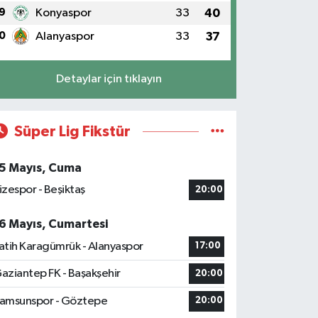
9
Konyaspor
33
40
0
Alanyaspor
33
37
Detaylar için tıklayın
Süper Lig Fikstür
5 Mayıs, Cuma
izespor - Beşiktaş
20:00
6 Mayıs, Cumartesi
atih Karagümrük - Alanyaspor
17:00
aziantep FK - Başakşehir
20:00
amsunspor - Göztepe
20:00