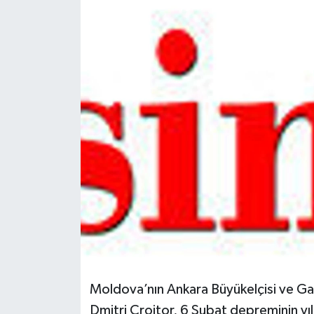
Spor
Teknoloji
Tokat Haberleri
Yaşam
Moldova’nın Ankara Büyükelçisi ve Ga
Dmitri Croitor, 6 Şubat depreminin 