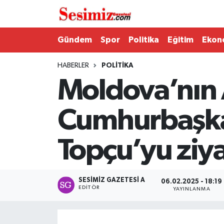
Dünya
Nöbetçi Eczaneler
Gündem
Spor
Politika
Eğitim
Ekon
Eğitim
Hava Durumu
HABERLER
POLITIKA
Moldova’nın 
Ekonomi
Namaz Vakitleri
Cumhurbaşkan
Genel
Trafik Durumu
Topçu’yu ziya
Gündem
Süper Lig Puan Durumu ve Fikstür
Magazin
Tüm Manşetler
SESIMIZ GAZETESI A
06.02.2025 - 18:19
EDITÖR
YAYINLANMA
Politika
Son Dakika Haberleri
Sağlık
Haber Arşivi