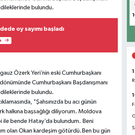
 dileklerinde bulundu.
1
ldede oy sayımı başladı
e
1
gauz Özerk Yeri’nin eski Cumhurbaşkanı
R
yıldönümünde Cumhurbaşkanı Başdanışmanı
 dileklerinde bulundu.
1
çıklamasında, "Şahsınızda bu acı günün
F
k halkına başsağlığı diliyorum. Moldova
G
i ile bende Hatay’da bulundum. Beni
S
m olan Okan kardeşim götürdü.Ben bu gün