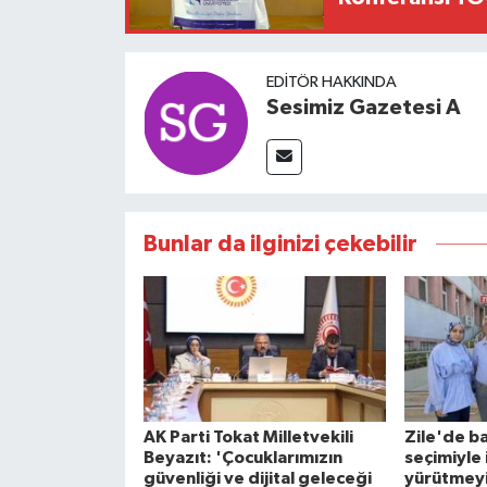
EDITÖR HAKKINDA
Sesimiz Gazetesi A
Bunlar da ilginizi çekebilir
AK Parti Tokat Milletvekili
Zile'de ba
Beyazıt: 'Çocuklarımızın
seçimiyle
güvenliği ve dijital geleceği
yürütmeyi