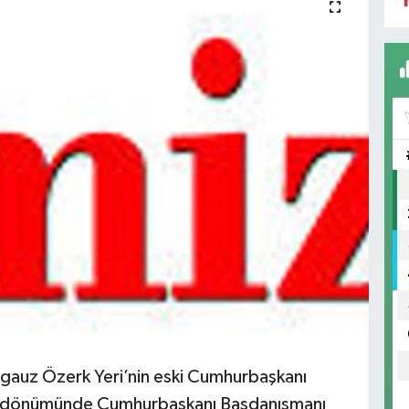
Y
gauz Özerk Yeri’nin eski Cumhurbaşkanı
yıldönümünde Cumhurbaşkanı Başdanışmanı