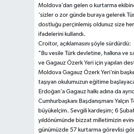
Moldova’dan gelen o kurtarma ekibine
‘sizler o zor günde buraya gelerek Tür
dostluğu perçinlemiş oldunuz size her 
ifadelerini kullandı.
Croitor, açıklamasını şöyle sürdürdü:
"Bu vesile Türk devletine, halkına v
ve Gagauz Özerk Yeri için yapılan dest
Moldova Gagauz Özerk Yeri’nin başke
taşıyan okulumuzun eğitime başlayaca
Erdoğan’a Gagauz halkı adına da ayrı
Cumhurbaşkanı Başdanışmanı Yalçın T
büyükelçim. Sevgili kardeşim; 6 Şubat
yıldönümünde bizzat milletimizin evine 
günümüzde 57 kurtarma görevlisi gö