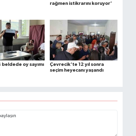
rağmen istikrarını koruyor'
4 beldede oy sayımı
Çevrecik'te 12 yıl sonra
seçim heyecanı yaşandı