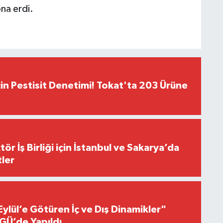
na erdi.
çin Pestisit Denetimi! Tokat'ta 203 Ürüne
r İş Birliği için İstanbul ve Sakarya’da
ler
Eylül’e Götüren İç ve Dış Dinamikler"
GÜ’de Yapıldı