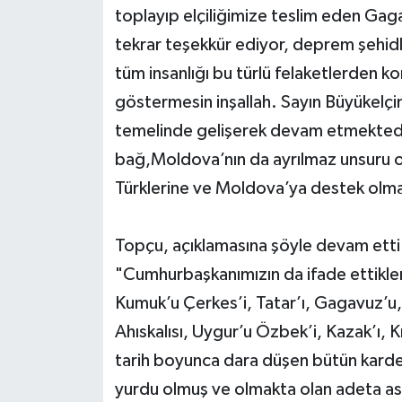
toplayıp elçiliğimize teslim eden Gag
tekrar teşekkür ediyor, deprem şehid
tüm insanlığı bu türlü felaketlerden ko
göstermesin inşallah. Sayın Büyükelçim; 
temelinde gelişerek devam etmektedir. 
bağ,Moldova’nın da ayrılmaz unsuru o
Türklerine ve Moldova’ya destek olma
Topçu, açıklamasına şöyle devam etti
"Cumhurbaşkanımızın da ifade ettikleri
Kumuk’u Çerkes’i, Tatar’ı, Gagavuz’u,
Ahıskalısı, Uygur’u Özbek’i, Kazak’ı, Kır
tarih boyunca dara düşen bütün kardeş
yurdu olmuş ve olmakta olan adeta asr