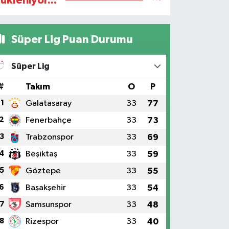
ükleniyor...
Süper Lig Puan Durumu
Süper Lig
#
Takım
O
P
1
Galatasaray
33
77
2
Fenerbahçe
33
73
3
Trabzonspor
33
69
4
Beşiktaş
33
59
5
Göztepe
33
55
6
Başakşehir
33
54
7
Samsunspor
33
48
8
Rizespor
33
40