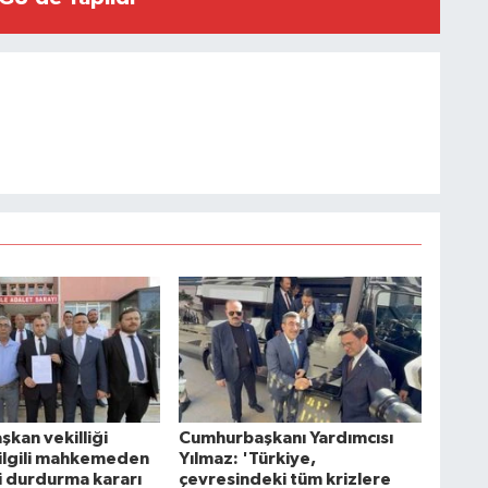
şkan vekilliği
Cumhurbaşkanı Yardımcısı
 ilgili mahkemeden
Yılmaz: 'Türkiye,
 durdurma kararı
çevresindeki tüm krizlere