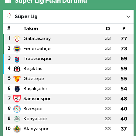
Süper Lig Puan Durumu
Süper Lig
#
Takım
O
P
1
Galatasaray
33
77
2
Fenerbahçe
33
73
3
Trabzonspor
33
69
4
Beşiktaş
33
59
5
Göztepe
33
55
6
Başakşehir
33
54
7
Samsunspor
33
48
8
Rizespor
33
40
9
Konyaspor
33
40
10
Alanyaspor
33
37