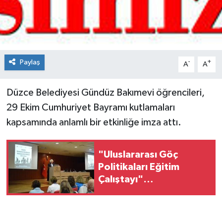
Spor
Teknoloji
Paylaş
-
+
A
A
Tokat Haberleri
Düzce Belediyesi Gündüz Bakımevi öğrencileri,
Yaşam
29 Ekim Cumhuriyet Bayramı kutlamaları
kapsamında anlamlı bir etkinliğe imza attı.
"Uluslararası Göç
Politikaları Eğitim
Çalıştayı"
gerçekleştirildi