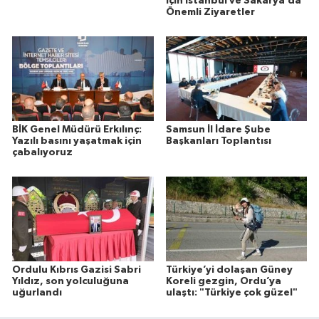
için İstanbul ve Sakarya’da
Önemli Ziyaretler
BİK Genel Müdürü Erkılınç:
Samsun İl İdare Şube
Yazılı basını yaşatmak için
Başkanları Toplantısı
çabalıyoruz
Ordulu Kıbrıs Gazisi Sabri
Türkiye’yi dolaşan Güney
Yıldız, son yolculuğuna
Koreli gezgin, Ordu’ya
uğurlandı
ulaştı: "Türkiye çok güzel"