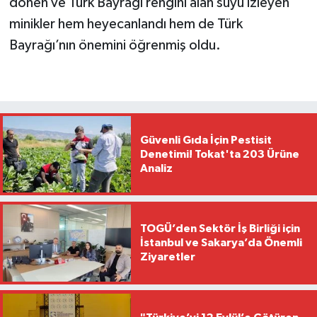
dönen ve Türk Bayrağı rengini alan suyu izleyen
minikler hem heyecanlandı hem de Türk
Bayrağı’nın önemini öğrenmiş oldu.
Güvenli Gıda İçin Pestisit
Denetimi! Tokat'ta 203 Ürüne
Analiz
TOGÜ’den Sektör İş Birliği için
İstanbul ve Sakarya’da Önemli
Ziyaretler