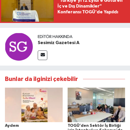
"Türkiye’yi 12 Eylül’e Götüren
İç ve Dış Dinamikler"
Konferansı TOGÜ’de Yapıldı
EDITÖR HAKKINDA
Sesimiz Gazetesi A
Bunlar da ilginizi çekebilir
Aydem
TOGÜ’den Sektör İş Birliği