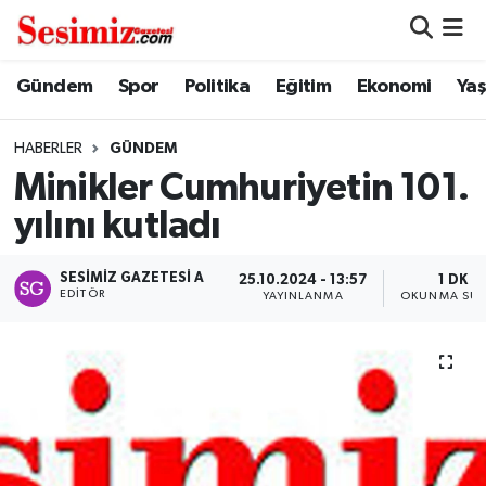
Dünya
Nöbetçi Eczaneler
Gündem
Spor
Politika
Eğitim
Ekonomi
Ya
Eğitim
Hava Durumu
HABERLER
GÜNDEM
Minikler Cumhuriyetin 101.
Ekonomi
Namaz Vakitleri
yılını kutladı
Genel
Trafik Durumu
SESIMIZ GAZETESI A
25.10.2024 - 13:57
1 DK
EDITÖR
YAYINLANMA
OKUNMA SÜR
Gündem
Süper Lig Puan Durumu ve Fikstür
Magazin
Tüm Manşetler
Politika
Son Dakika Haberleri
Sağlık
Haber Arşivi