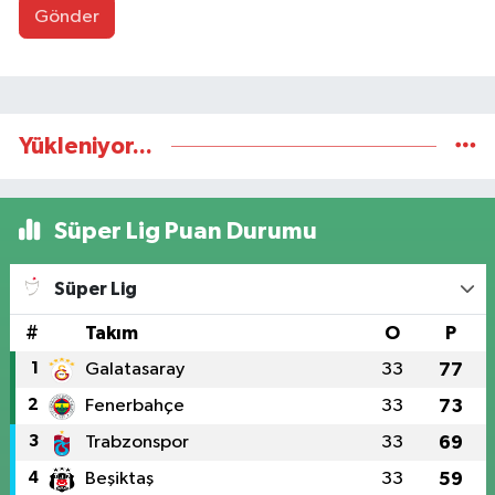
Gönder
Yükleniyor...
Süper Lig Puan Durumu
Süper Lig
#
Takım
O
P
1
Galatasaray
33
77
2
Fenerbahçe
33
73
3
Trabzonspor
33
69
4
Beşiktaş
33
59