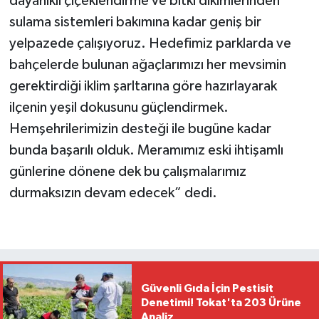
dayanıklı çiçeklendirme ve bitki dikimlerinden
sulama sistemleri bakımına kadar geniş bir
yelpazede çalışıyoruz. Hedefimiz parklarda ve
bahçelerde bulunan ağaçlarımızı her mevsimin
gerektirdiği iklim şarltarına göre hazırlayarak
ilçenin yeşil dokusunu güçlendirmek.
Hemşehrilerimizin desteği ile bugüne kadar
bunda başarılı olduk. Meramımız eski ihtişamlı
günlerine dönene dek bu çalışmalarımız
durmaksızın devam edecek” dedi.
Güvenli Gıda İçin Pestisit
Denetimi! Tokat'ta 203 Ürüne
Analiz