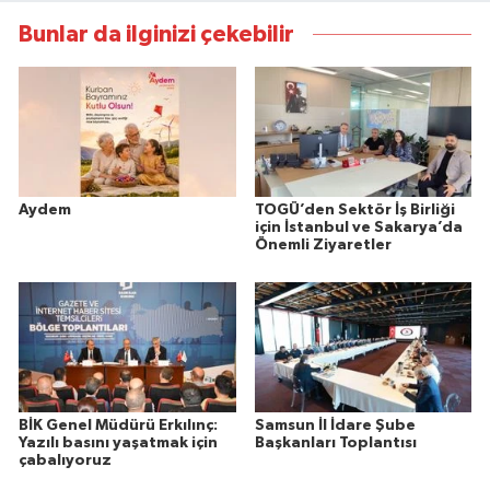
Bunlar da ilginizi çekebilir
Aydem
TOGÜ’den Sektör İş Birliği
için İstanbul ve Sakarya’da
Önemli Ziyaretler
BİK Genel Müdürü Erkılınç:
Samsun İl İdare Şube
Yazılı basını yaşatmak için
Başkanları Toplantısı
çabalıyoruz