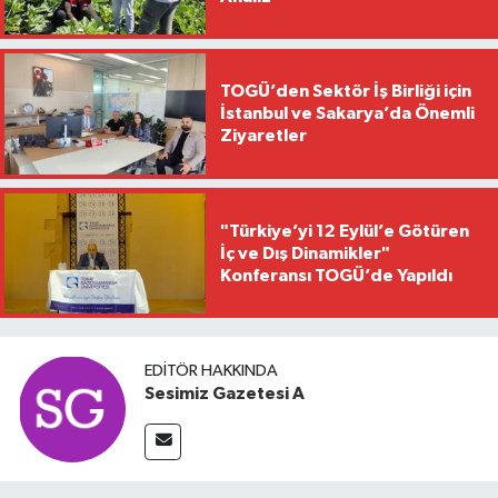
TOGÜ’den Sektör İş Birliği için
İstanbul ve Sakarya’da Önemli
Ziyaretler
"Türkiye’yi 12 Eylül’e Götüren
İç ve Dış Dinamikler"
Konferansı TOGÜ’de Yapıldı
EDITÖR HAKKINDA
Sesimiz Gazetesi A