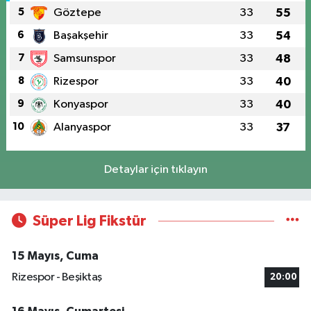
5
Göztepe
33
55
6
Başakşehir
33
54
7
Samsunspor
33
48
8
Rizespor
33
40
9
Konyaspor
33
40
10
Alanyaspor
33
37
Detaylar için tıklayın
Süper Lig Fikstür
15 Mayıs, Cuma
Rizespor - Beşiktaş
20:00