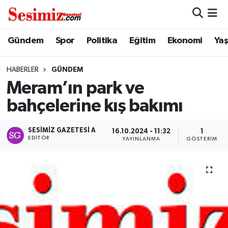
Dünya
Nöbetçi Eczaneler
Gündem
Spor
Politika
Eğitim
Ekonomi
Ya
Eğitim
Hava Durumu
HABERLER
GÜNDEM
Meram’ın park ve
Ekonomi
Namaz Vakitleri
bahçelerine kış bakımı
Genel
Trafik Durumu
SESIMIZ GAZETESI A
16.10.2024 - 11:32
1
EDITÖR
YAYINLANMA
GÖSTERIM
Gündem
Süper Lig Puan Durumu ve Fikstür
Magazin
Tüm Manşetler
Politika
Son Dakika Haberleri
Sağlık
Haber Arşivi