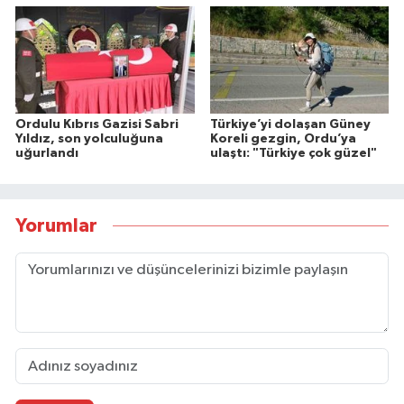
Ordulu Kıbrıs Gazisi Sabri
Türkiye’yi dolaşan Güney
Yıldız, son yolculuğuna
Koreli gezgin, Ordu’ya
uğurlandı
ulaştı: "Türkiye çok güzel"
Yorumlar