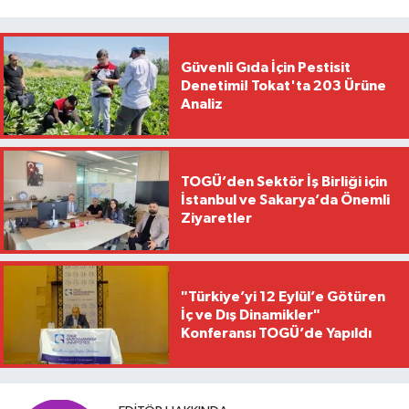
Güvenli Gıda İçin Pestisit
Denetimi! Tokat'ta 203 Ürüne
Analiz
TOGÜ’den Sektör İş Birliği için
İstanbul ve Sakarya’da Önemli
Ziyaretler
"Türkiye’yi 12 Eylül’e Götüren
İç ve Dış Dinamikler"
Konferansı TOGÜ’de Yapıldı