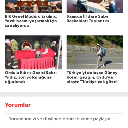
BİK Genel Müdürü Erkılınç:
Samsun İl İdare Şube
Yazılı basını yaşatmak için
Başkanları Toplantısı
çabalıyoruz
Ordulu Kıbrıs Gazisi Sabri
Türkiye’yi dolaşan Güney
Yıldız, son yolculuğuna
Koreli gezgin, Ordu’ya
uğurlandı
ulaştı: "Türkiye çok güzel"
Yorumlar