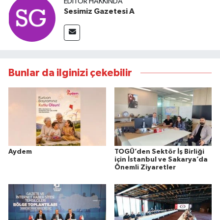
EDITÖR HAKKINDA
Sesimiz Gazetesi A
Bunlar da ilginizi çekebilir
Aydem
TOGÜ’den Sektör İş Birliği
için İstanbul ve Sakarya’da
Önemli Ziyaretler