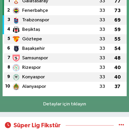
1
Galatasaray
33
77
2
Fenerbahçe
33
73
3
Trabzonspor
33
69
4
Beşiktaş
33
59
5
Göztepe
33
55
6
Başakşehir
33
54
7
Samsunspor
33
48
8
Rizespor
33
40
9
Konyaspor
33
40
10
Alanyaspor
33
37
Detaylar için tıklayın
Süper Lig Fikstür