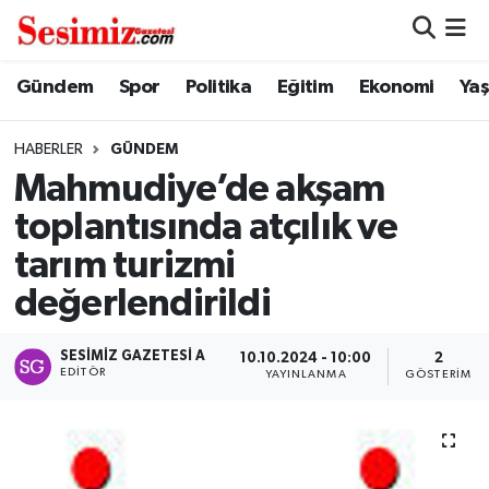
Dünya
Nöbetçi Eczaneler
Gündem
Spor
Politika
Eğitim
Ekonomi
Ya
Eğitim
Hava Durumu
HABERLER
GÜNDEM
Mahmudiye’de akşam
Ekonomi
Namaz Vakitleri
toplantısında atçılık ve
Genel
Trafik Durumu
tarım turizmi
değerlendirildi
Gündem
Süper Lig Puan Durumu ve Fikstür
SESIMIZ GAZETESI A
Magazin
Tüm Manşetler
10.10.2024 - 10:00
2
EDITÖR
YAYINLANMA
GÖSTERIM
Politika
Son Dakika Haberleri
Sağlık
Haber Arşivi