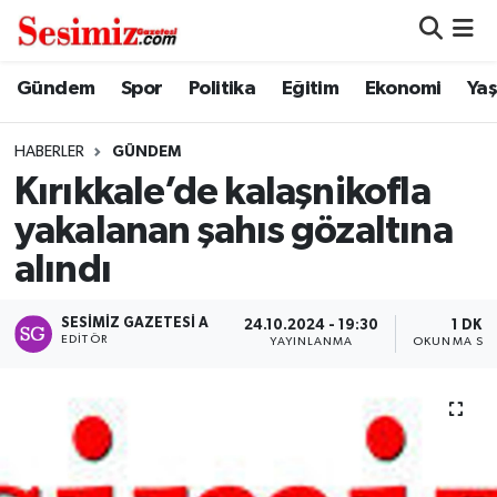
Dünya
Nöbetçi Eczaneler
Gündem
Spor
Politika
Eğitim
Ekonomi
Ya
Eğitim
Hava Durumu
HABERLER
GÜNDEM
Kırıkkale’de kalaşnikofla
Ekonomi
Namaz Vakitleri
yakalanan şahıs gözaltına
Genel
Trafik Durumu
alındı
Gündem
Süper Lig Puan Durumu ve Fikstür
SESIMIZ GAZETESI A
24.10.2024 - 19:30
1 DK
EDITÖR
YAYINLANMA
OKUNMA SÜR
Magazin
Tüm Manşetler
Politika
Son Dakika Haberleri
Sağlık
Haber Arşivi