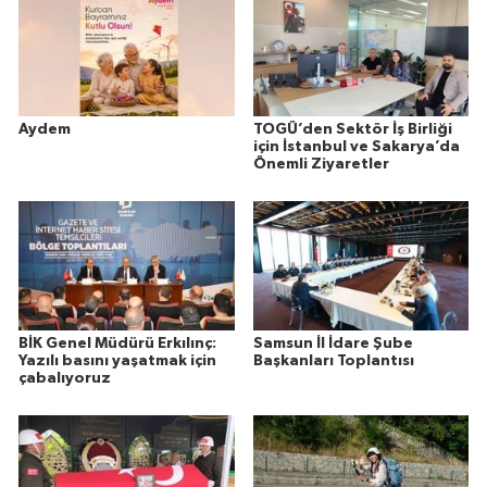
Aydem
TOGÜ’den Sektör İş Birliği
için İstanbul ve Sakarya’da
Önemli Ziyaretler
BİK Genel Müdürü Erkılınç:
Samsun İl İdare Şube
Yazılı basını yaşatmak için
Başkanları Toplantısı
çabalıyoruz