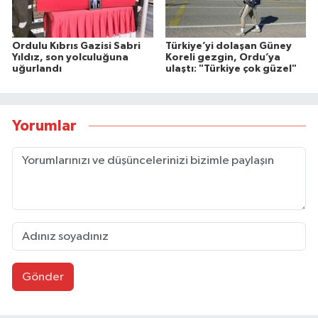
Ordulu Kıbrıs Gazisi Sabri
Türkiye’yi dolaşan Güney
Yıldız, son yolculuğuna
Koreli gezgin, Ordu’ya
uğurlandı
ulaştı: "Türkiye çok güzel"
Yorumlar
Gönder