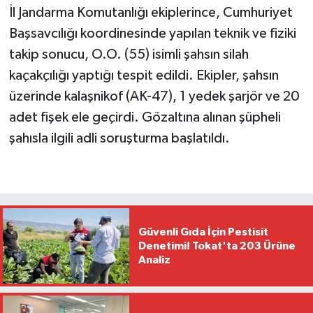
İl Jandarma Komutanlığı ekiplerince, Cumhuriyet
Başsavcılığı koordinesinde yapılan teknik ve fiziki
takip sonucu, O.O. (55) isimli şahsın silah
kaçakçılığı yaptığı tespit edildi. Ekipler, şahsın
üzerinde kalaşnikof (AK-47), 1 yedek şarjör ve 20
adet fişek ele geçirdi. Gözaltına alınan şüpheli
şahısla ilgili adli soruşturma başlatıldı.
Güvenli Gıda İçin Pestisit
Denetimi! Tokat'ta 203 Ürüne
Analiz