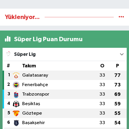
Yükleniyor...
Süper Lig Puan Durumu
Süper Lig
#
Takım
O
P
1
Galatasaray
33
77
2
Fenerbahçe
33
73
3
Trabzonspor
33
69
4
Beşiktaş
33
59
5
Göztepe
33
55
6
Başakşehir
33
54