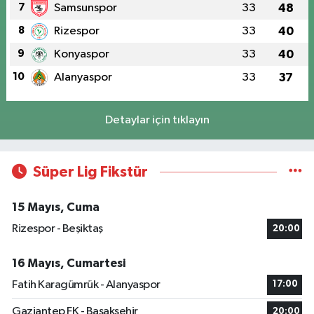
7
Samsunspor
33
48
8
Rizespor
33
40
9
Konyaspor
33
40
10
Alanyaspor
33
37
Detaylar için tıklayın
Süper Lig Fikstür
15 Mayıs, Cuma
Rizespor - Beşiktaş
20:00
16 Mayıs, Cumartesi
Fatih Karagümrük - Alanyaspor
17:00
Gaziantep FK - Başakşehir
20:00