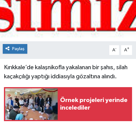
Spor
Teknoloji
Tokat Haberleri
Paylaş
-
+
A
A
Yaşam
Kırıkkale’de kalaşnikofla yakalanan bir şahıs, silah
kaçakçılığı yaptığı iddiasıyla gözaltına alındı.
Örnek projeleri yerinde
incelediler