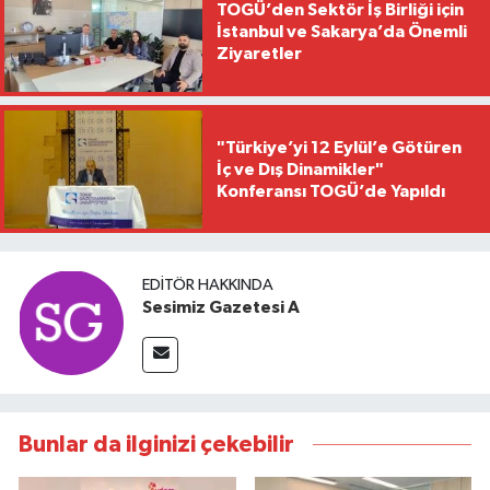
TOGÜ’den Sektör İş Birliği için
İstanbul ve Sakarya’da Önemli
Ziyaretler
"Türkiye’yi 12 Eylül’e Götüren
İç ve Dış Dinamikler"
Konferansı TOGÜ’de Yapıldı
EDITÖR HAKKINDA
Sesimiz Gazetesi A
Bunlar da ilginizi çekebilir