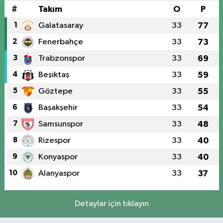
#
Takım
O
P
1
Galatasaray
33
77
2
Fenerbahçe
33
73
3
Trabzonspor
33
69
4
Beşiktaş
33
59
5
Göztepe
33
55
6
Başakşehir
33
54
7
Samsunspor
33
48
8
Rizespor
33
40
9
Konyaspor
33
40
10
Alanyaspor
33
37
Detaylar için tıklayın