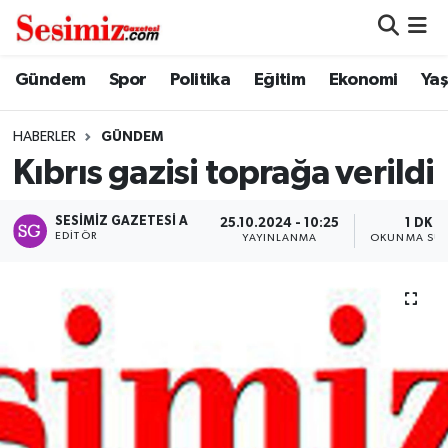
Dünya
Nöbetçi Eczaneler
Gündem
Spor
Politika
Eğitim
Ekonomi
Ya
Eğitim
Hava Durumu
HABERLER
GÜNDEM
Kıbrıs gazisi toprağa verildi
Ekonomi
Namaz Vakitleri
SESIMIZ GAZETESI A
25.10.2024 - 10:25
1 DK
Genel
Trafik Durumu
EDITÖR
YAYINLANMA
OKUNMA SÜR
Gündem
Süper Lig Puan Durumu ve Fikstür
Magazin
Tüm Manşetler
Politika
Son Dakika Haberleri
Sağlık
Haber Arşivi