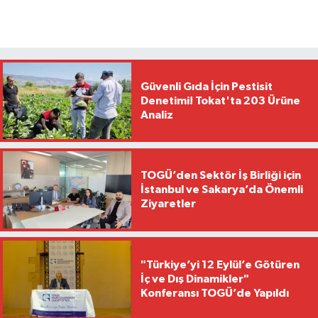
Güvenli Gıda İçin Pestisit
Denetimi! Tokat'ta 203 Ürüne
Analiz
TOGÜ’den Sektör İş Birliği için
İstanbul ve Sakarya’da Önemli
Ziyaretler
"Türkiye’yi 12 Eylül’e Götüren
İç ve Dış Dinamikler"
Konferansı TOGÜ’de Yapıldı