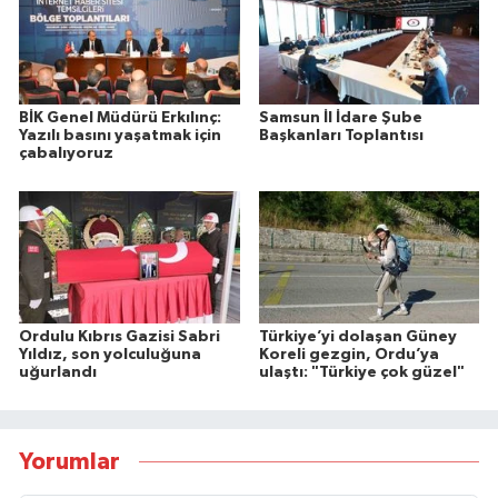
BİK Genel Müdürü Erkılınç:
Samsun İl İdare Şube
Yazılı basını yaşatmak için
Başkanları Toplantısı
çabalıyoruz
Ordulu Kıbrıs Gazisi Sabri
Türkiye’yi dolaşan Güney
Yıldız, son yolculuğuna
Koreli gezgin, Ordu’ya
uğurlandı
ulaştı: "Türkiye çok güzel"
Yorumlar