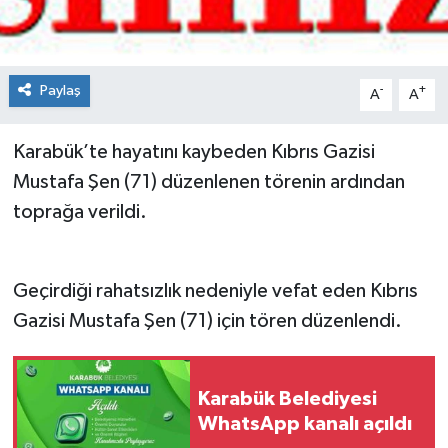
Spor
Teknoloji
Paylaş
-
+
A
A
Tokat Haberleri
Karabük’te hayatını kaybeden Kıbrıs Gazisi
Mustafa Şen (71) düzenlenen törenin ardından
Yaşam
toprağa verildi.
Geçirdiği rahatsızlık nedeniyle vefat eden Kıbrıs
Gazisi Mustafa Şen (71) için tören düzenlendi.
Karabük Belediyesi
WhatsApp kanalı açıldı