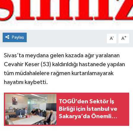
Spor
Teknoloji
Paylaş
-
+
A
A
Tokat Haberleri
Sivas’ta meydana gelen kazada ağır yaralanan
Yaşam
Cevahir Keser (53) kaldırıldığı hastanede yapılan
tüm müdahalelere rağmen kurtarılamayarak
hayatını kaybetti.
TOGÜ’den Sektör İş
Birliği için İstanbul ve
Sakarya’da Önemli
Ziyaretler