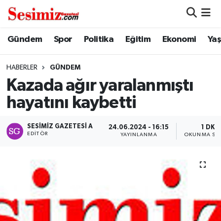
Dünya
Nöbetçi Eczaneler
Gündem
Spor
Politika
Eğitim
Ekonomi
Ya
Eğitim
Hava Durumu
HABERLER
GÜNDEM
Kazada ağır yaralanmıştı
Ekonomi
Namaz Vakitleri
hayatını kaybetti
Genel
Trafik Durumu
SESIMIZ GAZETESI A
24.06.2024 - 16:15
1 DK
EDITÖR
YAYINLANMA
OKUNMA SÜR
Gündem
Süper Lig Puan Durumu ve Fikstür
Magazin
Tüm Manşetler
Politika
Son Dakika Haberleri
Sağlık
Haber Arşivi