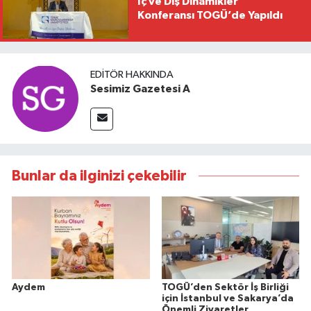
İç ve Dış Dinamikler"
Konferansı TOGÜ’de Yapıldı
EDITÖR HAKKINDA
Sesimiz Gazetesi A
Bunlar da ilginizi çekebilir
Aydem
TOGÜ’den Sektör İş Birliği
için İstanbul ve Sakarya’da
Önemli Ziyaretler