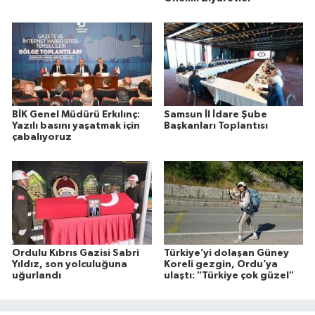
BİK Genel Müdürü Erkılınç:
Samsun İl İdare Şube
Yazılı basını yaşatmak için
Başkanları Toplantısı
çabalıyoruz
Ordulu Kıbrıs Gazisi Sabri
Türkiye’yi dolaşan Güney
Yıldız, son yolculuğuna
Koreli gezgin, Ordu’ya
uğurlandı
ulaştı: "Türkiye çok güzel"