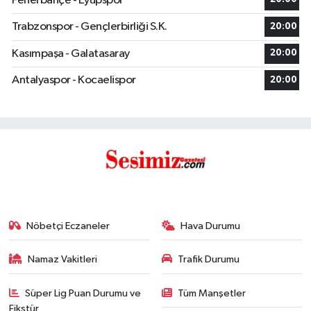
Fenerbahçe - Eyüpspor
Trabzonspor - Gençlerbirliği S.K.
20:00
Kasımpaşa - Galatasaray
20:00
Antalyaspor - Kocaelispor
20:00
Nöbetçi Eczaneler
Hava Durumu
Namaz Vakitleri
Trafik Durumu
Süper Lig Puan Durumu ve
Tüm Manşetler
Fikstür