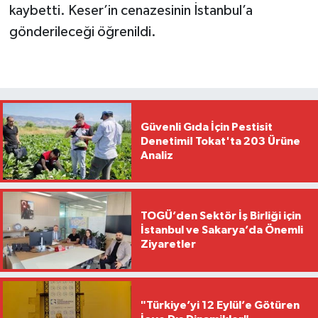
kaybetti. Keser’in cenazesinin İstanbul’a
gönderileceği öğrenildi.
Güvenli Gıda İçin Pestisit
Denetimi! Tokat'ta 203 Ürüne
Analiz
TOGÜ’den Sektör İş Birliği için
İstanbul ve Sakarya’da Önemli
Ziyaretler
"Türkiye’yi 12 Eylül’e Götüren