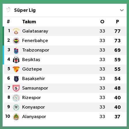
Süper Lig
#
Takım
O
P
1
Galatasaray
33
77
2
Fenerbahçe
33
73
3
Trabzonspor
33
69
4
Beşiktaş
33
59
5
Göztepe
33
55
6
Başakşehir
33
54
7
Samsunspor
33
48
8
Rizespor
33
40
9
Konyaspor
33
40
10
Alanyaspor
33
37