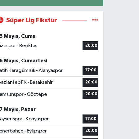
Süper Lig Fikstür
5 Mayıs, Cuma
izespor - Beşiktaş
20:00
6 Mayıs, Cumartesi
atih Karagümrük - Alanyaspor
17:00
aziantep FK - Başakşehir
20:00
amsunspor - Göztepe
20:00
7 Mayıs, Pazar
ayserispor - Konyaspor
17:00
enerbahçe - Eyüpspor
20:00