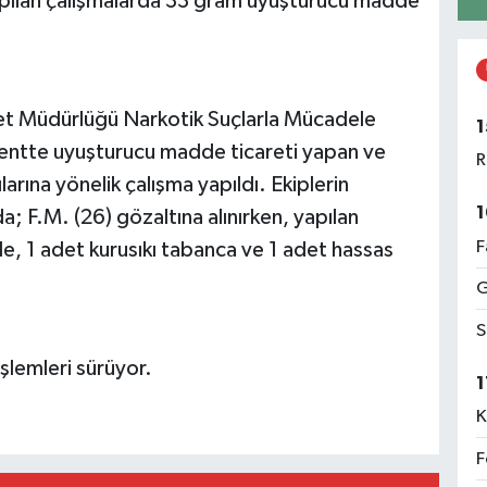
yapılan çalışmalarda 33 gram uyuşturucu madde
iyet Müdürlüğü Narkotik Suçlarla Mücadele
1
kentte uyuşturucu madde ticareti yapan ve
R
larına yönelik çalışma yapıldı. Ekiplerin
1
a; F.M. (26) gözaltına alınırken, yapılan
F
 1 adet kurusıkı tabanca ve 1 adet hassas
G
S
şlemleri sürüyor.
1
K
F