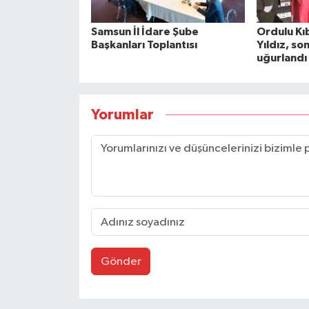
Samsun İl İdare Şube
Ordulu Kıb
Başkanları Toplantısı
Yıldız, so
uğurlandı
Yorumlar
Gönder