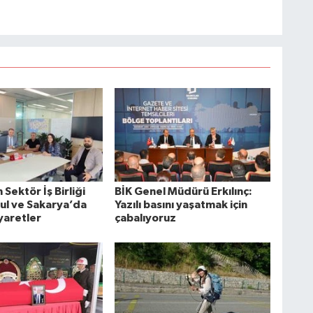
Sektör İş Birliği
BİK Genel Müdürü Erkılınç:
bul ve Sakarya’da
Yazılı basını yaşatmak için
yaretler
çabalıyoruz