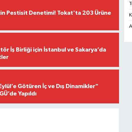
T
çin Pestisit Denetimi! Tokat'ta 203 Ürüne
K
A
r İş Birliği için İstanbul ve Sakarya’da
ler
Eylül’e Götüren İç ve Dış Dinamikler"
GÜ’de Yapıldı