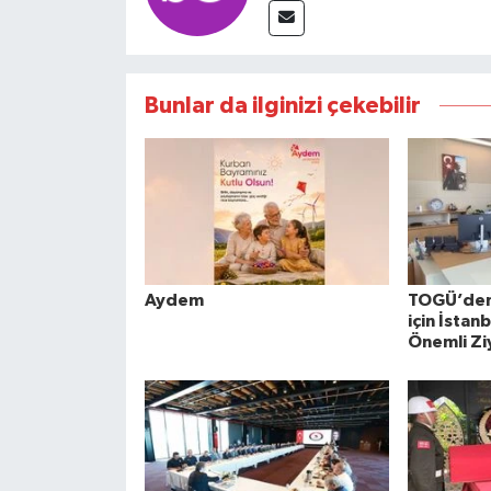
Bunlar da ilginizi çekebilir
Aydem
TOGÜ’den 
için İstan
Önemli Zi