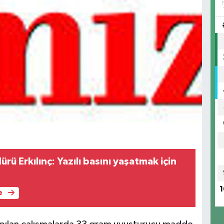
rü Erkılınç: Yazılı basını yaşatmak için
1
e