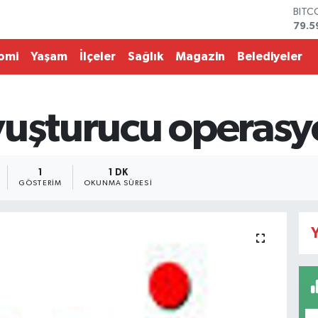
BITC
79.5
DOL
45,4
omi
Yaşam
İlçeler
Sağlık
Magazin
Belediyeler
EUR
53,3
STER
61,6
uşturucu operasyo
G.AL
686
BİST
14.5
1
1 DK
GÖSTERIM
OKUNMA SÜRESI
Y