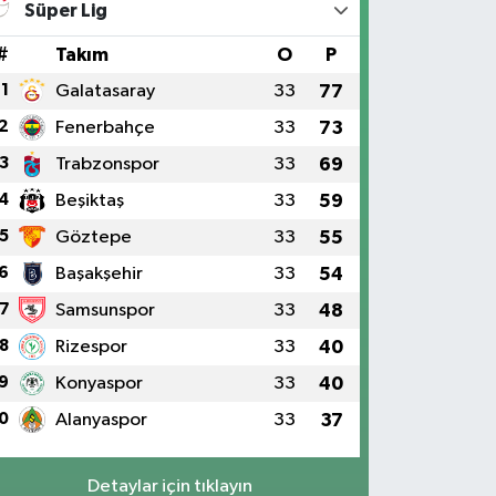
Süper Lig
#
Takım
O
P
1
Galatasaray
33
77
2
Fenerbahçe
33
73
3
Trabzonspor
33
69
4
Beşiktaş
33
59
5
Göztepe
33
55
6
Başakşehir
33
54
7
Samsunspor
33
48
8
Rizespor
33
40
9
Konyaspor
33
40
0
Alanyaspor
33
37
Detaylar için tıklayın