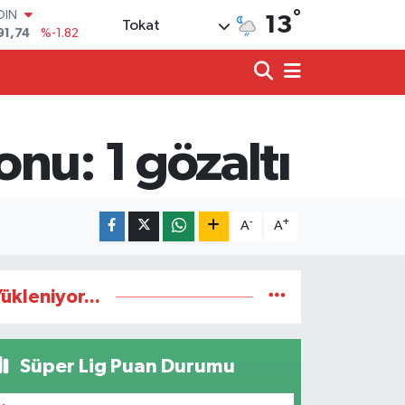
°
OIN
13
Tokat
91,74
%-1.82
AR
3620
%0.02
O
8690
%0.19
LİN
0380
%0.18
nu: 1 gözaltı
TIN
2,09000
%0.19
100
98,00
%0
-
+
A
A
ükleniyor...
Süper Lig Puan Durumu