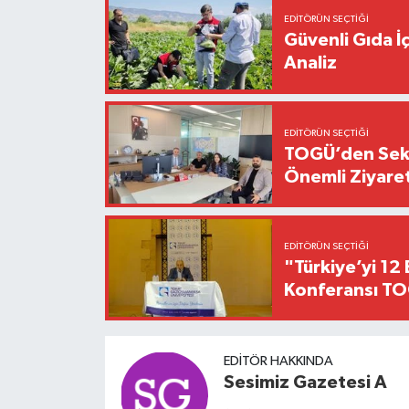
EDITÖRÜN SEÇTIĞI
Güvenli Gıda İ
Analiz
EDITÖRÜN SEÇTIĞI
TOGÜ’den Sektö
Önemli Ziyaret
EDITÖRÜN SEÇTIĞI
"Türkiye’yi 12 
Konferansı TO
EDITÖR HAKKINDA
Sesimiz Gazetesi A