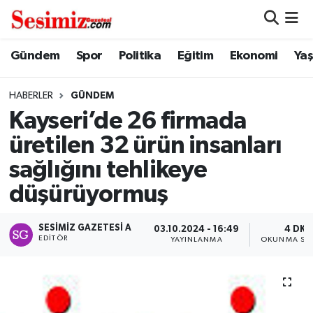
Dünya
Nöbetçi Eczaneler
Gündem
Spor
Politika
Eğitim
Ekonomi
Ya
Eğitim
Hava Durumu
HABERLER
GÜNDEM
Kayseri’de 26 firmada
Ekonomi
Namaz Vakitleri
üretilen 32 ürün insanları
Genel
Trafik Durumu
sağlığını tehlikeye
düşürüyormuş
Gündem
Süper Lig Puan Durumu ve Fikstür
SESIMIZ GAZETESI A
Magazin
Tüm Manşetler
03.10.2024 - 16:49
4 DK
EDITÖR
YAYINLANMA
OKUNMA SÜR
Politika
Son Dakika Haberleri
Sağlık
Haber Arşivi