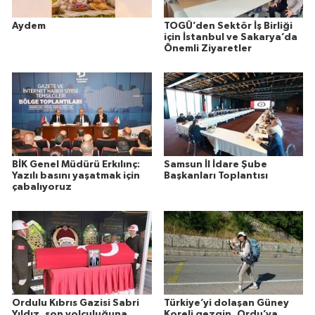
Aydem
TOGÜ’den Sektör İş Birliği
için İstanbul ve Sakarya’da
Önemli Ziyaretler
BİK Genel Müdürü Erkılınç:
Samsun İl İdare Şube
Yazılı basını yaşatmak için
Başkanları Toplantısı
çabalıyoruz
Ordulu Kıbrıs Gazisi Sabri
Türkiye’yi dolaşan Güney
Yıldız, son yolculuğuna
Koreli gezgin, Ordu’ya