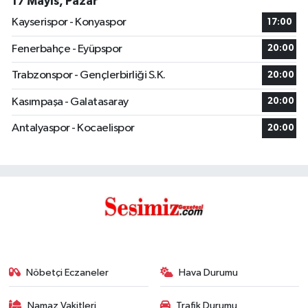
17 Mayıs, Pazar
Kayserispor - Konyaspor
17:00
Fenerbahçe - Eyüpspor
20:00
Trabzonspor - Gençlerbirliği S.K.
20:00
Kasımpaşa - Galatasaray
20:00
Antalyaspor - Kocaelispor
20:00
Nöbetçi Eczaneler
Hava Durumu
Namaz Vakitleri
Trafik Durumu