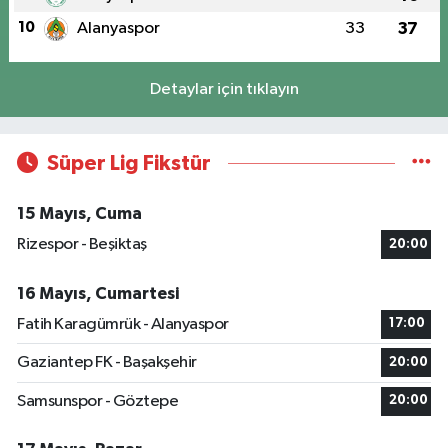
10
Alanyaspor
33
37
Detaylar için tıklayın
Süper Lig Fikstür
15 Mayıs, Cuma
Rizespor - Beşiktaş
20:00
16 Mayıs, Cumartesi
Fatih Karagümrük - Alanyaspor
17:00
Gaziantep FK - Başakşehir
20:00
Samsunspor - Göztepe
20:00