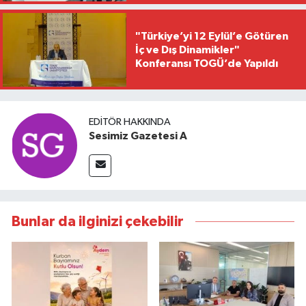
"Türkiye’yi 12 Eylül’e Götüren
İç ve Dış Dinamikler"
Konferansı TOGÜ’de Yapıldı
EDITÖR HAKKINDA
Sesimiz Gazetesi A
Bunlar da ilginizi çekebilir