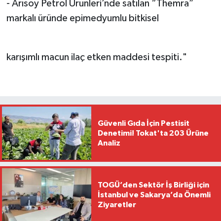
- Arısoy Petrol Ürunleri’nde satılan “Themra”
markalı üründe epimedyumlu bitkisel
karışımlı macun ilaç etken maddesi tespiti."
Güvenli Gıda İçin Pestisit
Denetimi! Tokat'ta 203 Ürüne
Analiz
TOGÜ’den Sektör İş Birliği için
İstanbul ve Sakarya’da Önemli
Ziyaretler