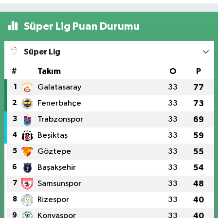
Süper Lig Puan Durumu
Süper Lig
#
Takım
O
P
1
Galatasaray
33
77
2
Fenerbahçe
33
73
3
Trabzonspor
33
69
4
Beşiktaş
33
59
5
Göztepe
33
55
6
Başakşehir
33
54
7
Samsunspor
33
48
8
Rizespor
33
40
9
Konyaspor
33
40