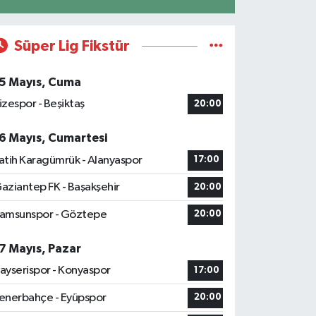
Süper Lig Fikstür
5 Mayıs, Cuma
izespor - Beşiktaş
20:00
6 Mayıs, Cumartesi
atih Karagümrük - Alanyaspor
17:00
aziantep FK - Başakşehir
20:00
amsunspor - Göztepe
20:00
7 Mayıs, Pazar
ayserispor - Konyaspor
17:00
enerbahçe - Eyüpspor
20:00