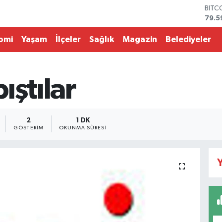
BITC
79.5
DOL
45,4
omi
Yaşam
İlçeler
Sağlık
Magazin
Belediyeler
EUR
53,3
STER
61,6
ıştılar
G.AL
686
BİST
14.5
2
1 DK
GÖSTERIM
OKUNMA SÜRESI
Y