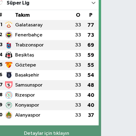
Süper Lig
#
Takım
O
P
1
Galatasaray
33
77
2
Fenerbahçe
33
73
3
Trabzonspor
33
69
4
Beşiktaş
33
59
5
Göztepe
33
55
6
Başakşehir
33
54
7
Samsunspor
33
48
8
Rizespor
33
40
9
Konyaspor
33
40
0
Alanyaspor
33
37
Detaylar için tıklayın