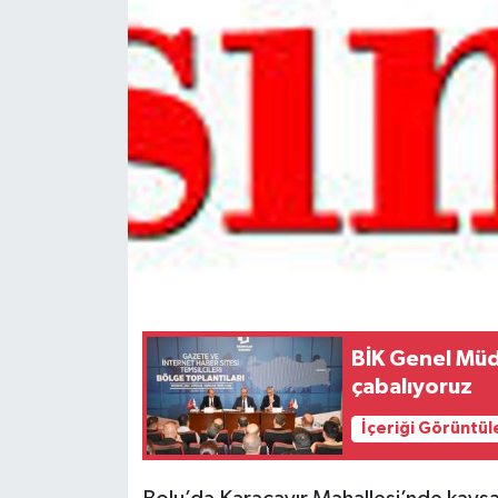
Spor
Teknoloji
Tokat Haberleri
Yaşam
BİK Genel Müdü
çabalıyoruz
İçeriği Görüntül