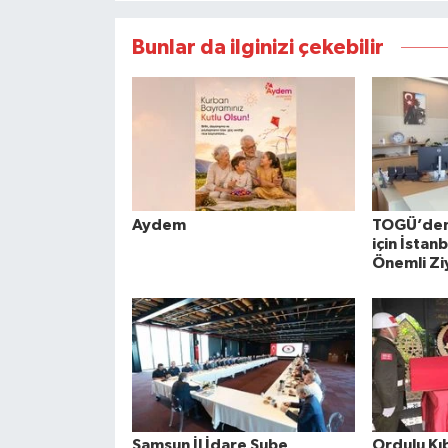
Bunlar da ilginizi çekebilir
Aydem
TOGÜ’den 
için İstan
Önemli Zi
Samsun İl İdare Şube
Ordulu Kıb