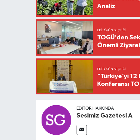
Analiz
EDITÖRÜN SEÇTIĞI
TOGÜ’den Sektö
Önemli Ziyaret
EDITÖRÜN SEÇTIĞI
"Türkiye’yi 12 
Konferansı TO
EDITÖR HAKKINDA
Sesimiz Gazetesi A