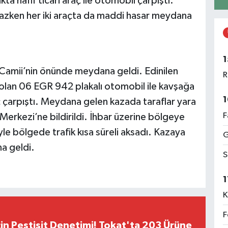
a hafif ticari araç ile otomobil çarpıştı.
zken her iki araçta da maddi hasar meydana
1
 Camii’nin önünde meydana geldi. Edinilen
R
 olan 06 EGR 942 plakalı otomobil ile kavşağa
1
aç çarpıştı. Meydana gelen kazada taraflar yara
F
Merkezi’ne bildirildi. İhbar üzerine bölgeye
yle bölgede trafik kısa süreli aksadı. Kazaya
G
a geldi.
S
1
K
F
çin Pestisit Denetimi! Tokat'ta 203 Ürüne