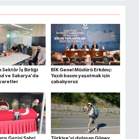
Sektör İş Birliği
BİK Genel Müdürü Erkılınç:
bul ve Sakarya’da
Yazılı basını yaşatmak için
yaretler
çabalıyoruz
rıs Gazisi Sabri
Türkiye’yi dolaşan Güney