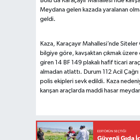
Bolu’da Karaçayır Mahallesi’nde kavşakt
Meydana gelen kazada yaralanan olma
geldi.
Kaza, Karaçayır Mahallesi’nde Siteler
bilgiye göre, kavşaktan çıkmak üzere
giren 14 BF 149 plakalı hafif ticari ar
almadan atlattı. Durum 112 Acil Çağrı 
polis ekipleri sevk edildi. Kaza nedeni
karışan araçlarda maddi hasar meydan
EDITÖRÜN SEÇTIĞI
Güvenli Gıda İ