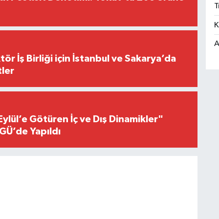
T
K
A
r İş Birliği için İstanbul ve Sakarya’da
ler
Eylül’e Götüren İç ve Dış Dinamikler"
GÜ’de Yapıldı