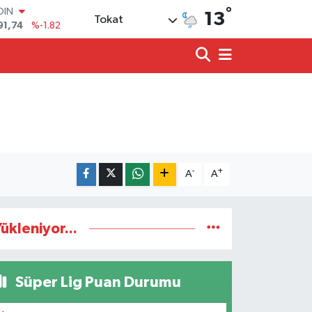
°
OIN
13
Tokat
91,74
%-1.82
AR
3620
%0.02
O
8690
%0.19
LİN
0380
%0.18
TIN
2,09000
%0.19
100
98,00
%0
-
+
A
A
ükleniyor...
Süper Lig Puan Durumu