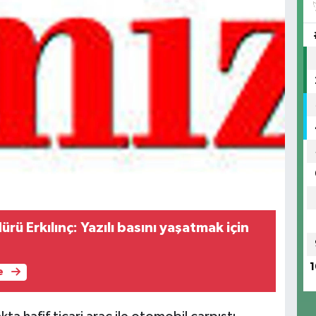
rü Erkılınç: Yazılı basını yaşatmak için
1
e