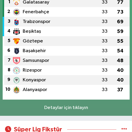
1
Galatasaray
33
77
2
Fenerbahçe
33
73
3
Trabzonspor
33
69
4
Beşiktaş
33
59
5
Göztepe
33
55
6
Başakşehir
33
54
7
Samsunspor
33
48
8
Rizespor
33
40
9
Konyaspor
33
40
10
Alanyaspor
33
37
Detaylar için tıklayın
Süper Lig Fikstür