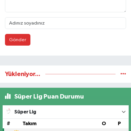
Gönder
Yükleniyor...
Süper Lig Puan Durumu
Süper Lig
#
Takım
O
P