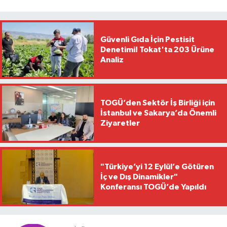
Güvenli Gıda İçin Pestisit
Denetimi! Tokat'ta 203 Ürüne
Analiz
TOGÜ’den Sektör İş Birliği için
İstanbul ve Sakarya’da Önemli
Ziyaretler
"Türkiye’yi 12 Eylül’e Götüren
İç ve Dış Dinamikler"
Konferansı TOGÜ’de Yapıldı