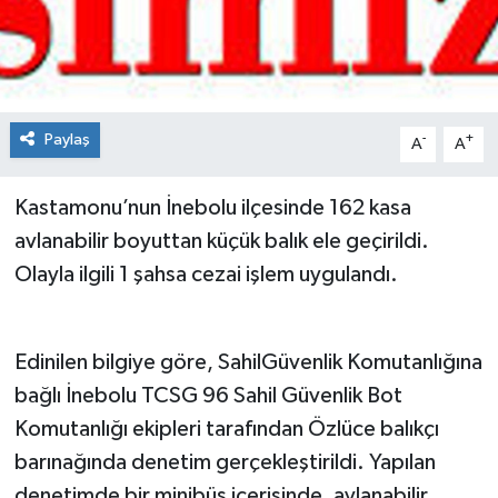
Spor
Teknoloji
Paylaş
-
+
A
A
Tokat Haberleri
Kastamonu’nun İnebolu ilçesinde 162 kasa
Yaşam
avlanabilir boyuttan küçük balık ele geçirildi.
Olayla ilgili 1 şahsa cezai işlem uygulandı.
Edinilen bilgiye göre, SahilGüvenlik Komutanlığına
bağlı İnebolu TCSG 96 Sahil Güvenlik Bot
Komutanlığı ekipleri tarafından Özlüce balıkçı
barınağında denetim gerçekleştirildi. Yapılan
denetimde bir minibüs içerisinde, avlanabilir