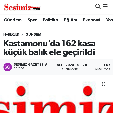
Dünya
Nöbetçi Eczaneler
Gündem
Spor
Politika
Eğitim
Ekonomi
Ya
Eğitim
Hava Durumu
HABERLER
GÜNDEM
Kastamonu’da 162 kasa
Ekonomi
Namaz Vakitleri
küçük balık ele geçirildi
Genel
Trafik Durumu
SESIMIZ GAZETESI A
04.10.2024 - 09:28
1 DK
EDITÖR
YAYINLANMA
OKUNMA SÜ
Gündem
Süper Lig Puan Durumu ve Fikstür
Magazin
Tüm Manşetler
Politika
Son Dakika Haberleri
Sağlık
Haber Arşivi