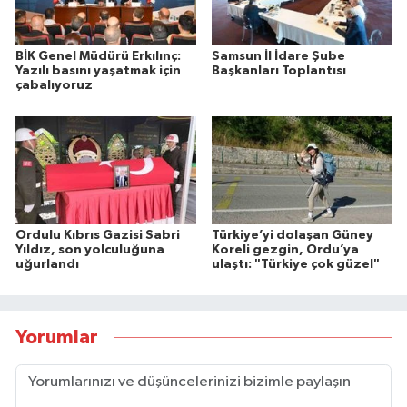
BİK Genel Müdürü Erkılınç:
Samsun İl İdare Şube
Yazılı basını yaşatmak için
Başkanları Toplantısı
çabalıyoruz
Ordulu Kıbrıs Gazisi Sabri
Türkiye’yi dolaşan Güney
Yıldız, son yolculuğuna
Koreli gezgin, Ordu’ya
uğurlandı
ulaştı: "Türkiye çok güzel"
Yorumlar