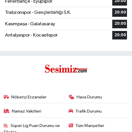
Fenerbahçe - Eyüpspor
20:00
Trabzonspor - Gençlerbirliği S.K.
20:00
Kasımpaşa - Galatasaray
20:00
Antalyaspor - Kocaelispor
20:00
Nöbetçi Eczaneler
Hava Durumu
Namaz Vakitleri
Trafik Durumu
Süper Lig Puan Durumu ve
Tüm Manşetler