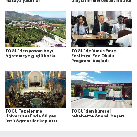
masaya yatırıldı
olaylarını mercek altına aldı
TOGÜ'den yaşam boyu
TOGÜ'de Yunus Emre
öğrenmeye güçlü katkı
Enstitüsü Yaz Okulu
Programı başladı
TOGÜ Tazelenme
TOGÜ'den küresel
Üniversitesi'nde 60 yaş
rekabette önemli başarı
üstü öğrenciler kep attı