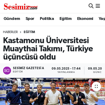
Dünya
Nöbetçi Eczaneler
Gündem
Spor
Politika
Eğitim
Ekonomi
Ya
Eğitim
Hava Durumu
HABERLER
EĞITIM
Kastamonu Üniversitesi
Ekonomi
Namaz Vakitleri
Muaythai Takımı, Türkiye
Genel
Trafik Durumu
üçüncüsü oldu
Gündem
Süper Lig Puan Durumu ve Fikstür
SESIMIZ GAZETESI A
09.05.2025 - 17:44
09.05.2025
EDITÖR
YAYINLANMA
GÜNCEL
Magazin
Tüm Manşetler
Politika
Son Dakika Haberleri
Sağlık
Haber Arşivi