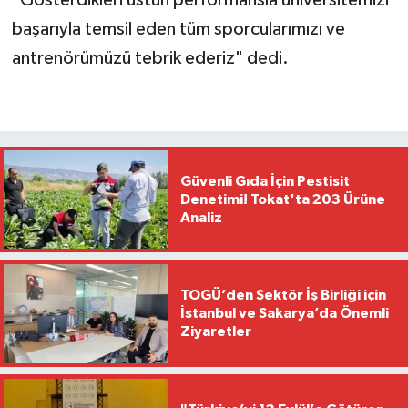
başarıyla temsil eden tüm sporcularımızı ve
antrenörümüzü tebrik ederiz" dedi.
Güvenli Gıda İçin Pestisit
Denetimi! Tokat'ta 203 Ürüne
Analiz
TOGÜ’den Sektör İş Birliği için
İstanbul ve Sakarya’da Önemli
Ziyaretler