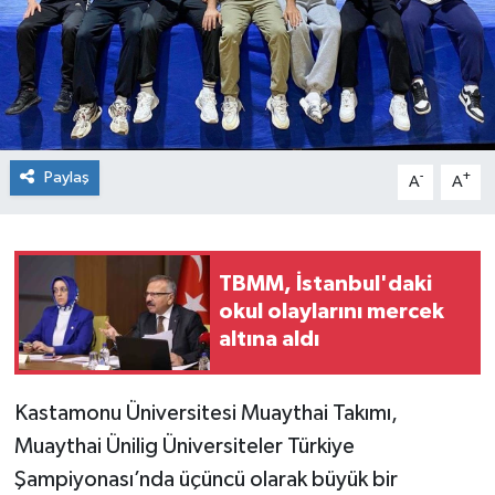
Spor
Teknoloji
Tokat Haberleri
Paylaş
-
+
A
A
Yaşam
TBMM, İstanbul'daki
okul olaylarını mercek
altına aldı
Kastamonu Üniversitesi Muaythai Takımı,
Muaythai Ünilig Üniversiteler Türkiye
Şampiyonası’nda üçüncü olarak büyük bir