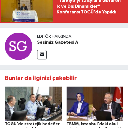
"Türkiye’yi 12 Eylül’e Götüren
İç ve Dış Dinamikler"
Konferansı TOGÜ’de Yapıldı
EDITÖR HAKKINDA
Sesimiz Gazetesi A
Bunlar da ilginizi çekebilir
TOGÜ'de stratejik hedefler
TBMM, İstanbul'daki okul