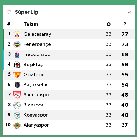
Süper Lig
#
Takım
O
P
1
Galatasaray
33
77
2
Fenerbahçe
33
73
3
Trabzonspor
33
69
4
Beşiktaş
33
59
5
Göztepe
33
55
6
Başakşehir
33
54
7
Samsunspor
33
48
8
Rizespor
33
40
9
Konyaspor
33
40
10
Alanyaspor
33
37