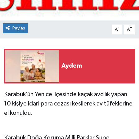
Spor
Teknoloji
Paylaş
-
+
A
A
Tokat Haberleri
Yaşam
Aydem
Karabük’ün Yenice ilçesinde kaçak avcılık yapan
10 kişiye idari para cezası kesilerek av tüfeklerine
el konuldu.
Karabük Doğa Koruma Milli Parklar Şube