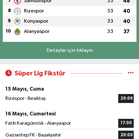
7
Samsunspor
33
48
8
Rizespor
33
40
9
Konyaspor
33
40
10
Alanyaspor
33
37
Detaylar için tıklayın
Süper Lig Fikstür
15 Mayıs, Cuma
Rizespor - Beşiktaş
20:00
16 Mayıs, Cumartesi
Fatih Karagümrük - Alanyaspor
17:00
Gaziantep FK - Başakşehir
20:00