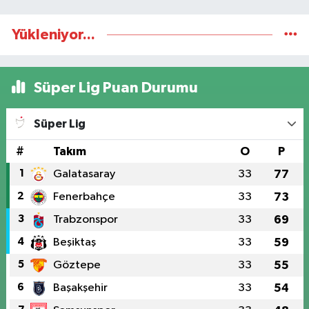
Yükleniyor...
Süper Lig Puan Durumu
Süper Lig
#
Takım
O
P
1
Galatasaray
33
77
2
Fenerbahçe
33
73
3
Trabzonspor
33
69
4
Beşiktaş
33
59
5
Göztepe
33
55
6
Başakşehir
33
54