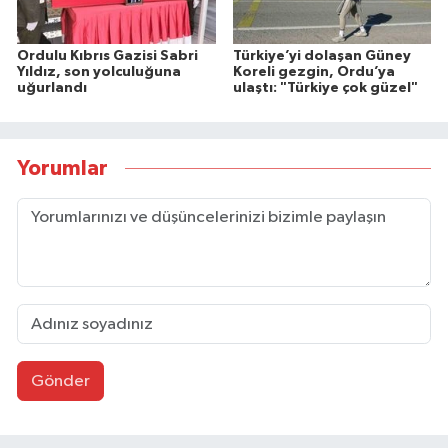
Ordulu Kıbrıs Gazisi Sabri
Türkiye’yi dolaşan Güney
Yıldız, son yolculuğuna
Koreli gezgin, Ordu’ya
uğurlandı
ulaştı: "Türkiye çok güzel"
Yorumlar
Gönder