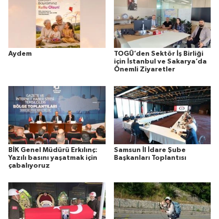
Aydem
TOGÜ’den Sektör İş Birliği
için İstanbul ve Sakarya’da
Önemli Ziyaretler
BİK Genel Müdürü Erkılınç:
Samsun İl İdare Şube
Yazılı basını yaşatmak için
Başkanları Toplantısı
çabalıyoruz