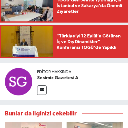
TOGÜ’den Sektör İş Birliği için
İstanbul ve Sakarya’da Önemli
Ziyaretler
"Türkiye’yi 12 Eylül’e Götüren
İç ve Dış Dinamikler"
Konferansı TOGÜ’de Yapıldı
EDITÖR HAKKINDA
Sesimiz Gazetesi A
Bunlar da ilginizi çekebilir