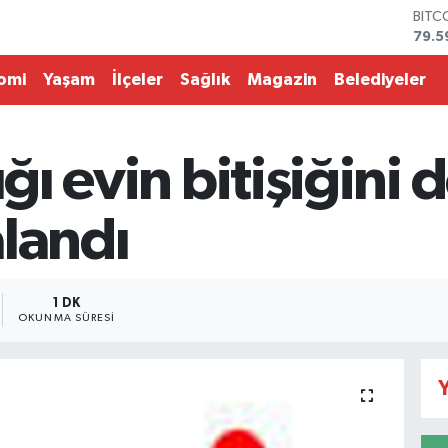
BITC
79.5
DOL
45,4
omi
Yaşam
İlçeler
Sağlık
Magazin
Belediyeler
EUR
53,3
STER
61,6
ığı evin bitişiğin
G.AL
686
BİST
alandı
14.5
1 DK
OKUNMA SÜRESI
Y