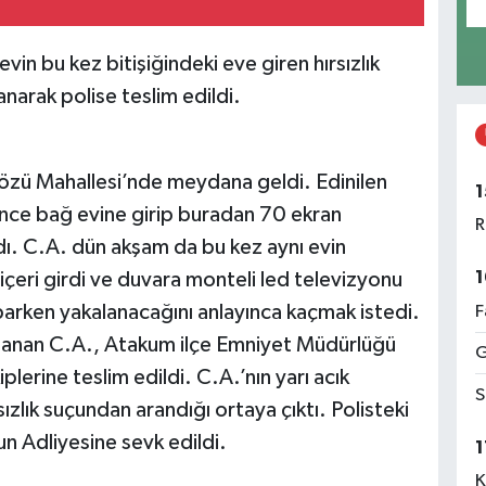
vin bu kez bitişiğindeki eve giren hırsızlık
narak polise teslim edildi.
özü Mahallesi’nde meydana geldi. Edinilen
1
 önce bağ evine girip buradan 70 ekran
R
ldı. C.A. dün akşam da bu kez aynı evin
1
 içeri girdi ve duvara monteli led televizyonu
parken yakalanacağını anlayınca kaçmak istedi.
F
alanan C.A., Atakum ilçe Emniyet Müdürlüğü
G
erine teslim edildi. C.A.’nın yarı acık
S
ızlık suçundan arandığı ortaya çıktı. Polisteki
 Adliyesine sevk edildi.
1
K