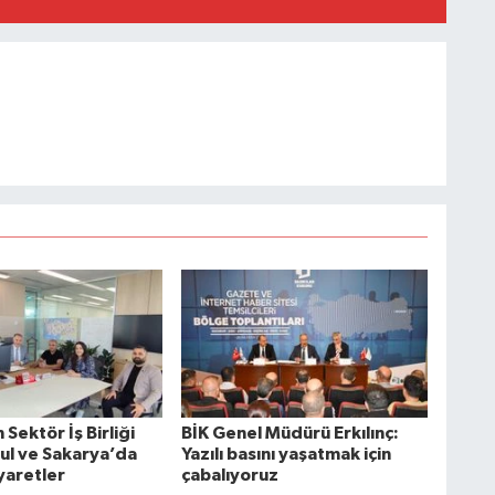
Sektör İş Birliği
BİK Genel Müdürü Erkılınç:
bul ve Sakarya’da
Yazılı basını yaşatmak için
yaretler
çabalıyoruz