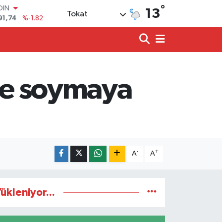
°
OIN
13
Tokat
91,74
%-1.82
AR
3620
%0.02
O
8690
%0.19
LİN
0380
%0.18
i de soymaya
TIN
2,09000
%0.19
100
98,00
%0
-
+
A
A
ükleniyor...