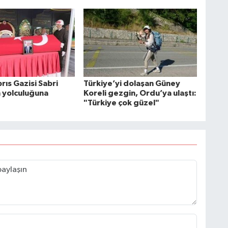
rıs Gazisi Sabri
Türkiye’yi dolaşan Güney
n yolculuğuna
Koreli gezgin, Ordu’ya ulaştı:
"Türkiye çok güzel"