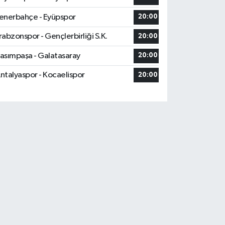
enerbahçe - Eyüpspor
20:00
rabzonspor - Gençlerbirliği S.K.
20:00
asımpaşa - Galatasaray
20:00
ntalyaspor - Kocaelispor
20:00