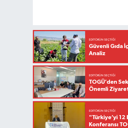
EDITÖRÜN SEÇTIĞI
Güvenli Gıda İ
Analiz
EDITÖRÜN SEÇTIĞI
TOGÜ’den Sektö
Önemli Ziyaret
EDITÖRÜN SEÇTIĞI
"Türkiye’yi 12 
Konferansı TO