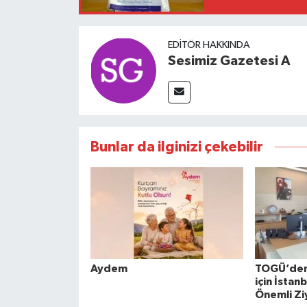
EDITÖR HAKKINDA
Sesimiz Gazetesi A
Bunlar da ilginizi çekebilir
Aydem
TOGÜ’den 
için İstan
Önemli Zi