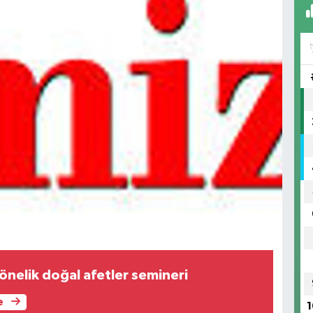
önelik doğal afetler semineri
e
1