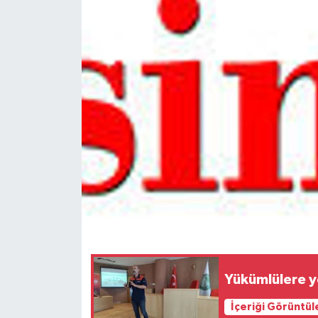
Spor
Teknoloji
Tokat Haberleri
Yaşam
Yükümlülere y
İçeriği Görüntül