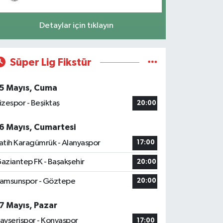
Detaylar için tıklayın
Süper Lig Fikstür
5 Mayıs, Cuma
izespor - Beşiktaş
20:00
6 Mayıs, Cumartesi
atih Karagümrük - Alanyaspor
17:00
aziantep FK - Başakşehir
20:00
amsunspor - Göztepe
20:00
7 Mayıs, Pazar
ayserispor - Konyaspor
17:00