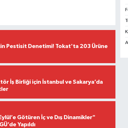
F
T
K
A
çin Pestisit Denetimi! Tokat'ta 203 Ürüne
r İş Birliği için İstanbul ve Sakarya’da
ler
Eylül’e Götüren İç ve Dış Dinamikler"
GÜ’de Yapıldı