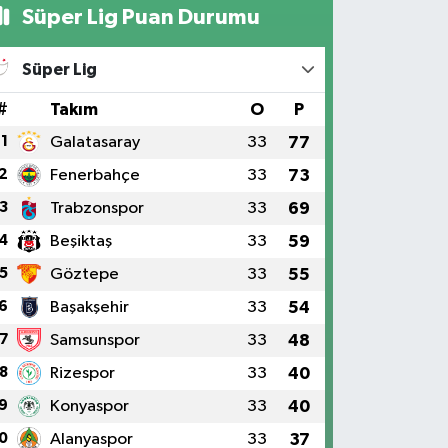
Süper Lig Puan Durumu
Süper Lig
#
Takım
O
P
1
Galatasaray
33
77
2
Fenerbahçe
33
73
3
Trabzonspor
33
69
4
Beşiktaş
33
59
5
Göztepe
33
55
6
Başakşehir
33
54
7
Samsunspor
33
48
8
Rizespor
33
40
9
Konyaspor
33
40
0
Alanyaspor
33
37