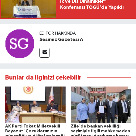
İç ve Dış Dinamikler"
Konferansı TOGÜ’de Yapıldı
EDITÖR HAKKINDA
Sesimiz Gazetesi A
Bunlar da ilginizi çekebilir
AK Parti Tokat Milletvekili
Zile'de başkan vekilliği
Beyazıt: 'Çocuklarımızın
seçimiyle ilgili mahkemeden