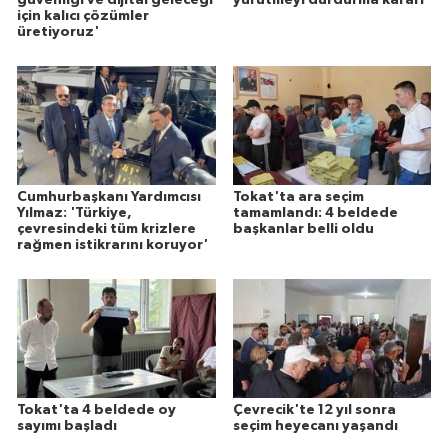
güvenliği ve dijital geleceği
yürütmeyi durdurma kararı
için kalıcı çözümler
üretiyoruz'
Cumhurbaşkanı Yardımcısı
Tokat'ta ara seçim
Yılmaz: 'Türkiye,
tamamlandı: 4 beldede
çevresindeki tüm krizlere
başkanlar belli oldu
rağmen istikrarını koruyor'
Tokat'ta 4 beldede oy
Çevrecik'te 12 yıl sonra
sayımı başladı
seçim heyecanı yaşandı