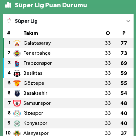
Süper Lig Puan Durumu
Süper Lig
#
Takım
O
P
1
Galatasaray
33
77
2
Fenerbahçe
33
73
3
Trabzonspor
33
69
4
Beşiktaş
33
59
5
Göztepe
33
55
6
Başakşehir
33
54
7
Samsunspor
33
48
8
Rizespor
33
40
9
Konyaspor
33
40
10
Alanyaspor
33
37