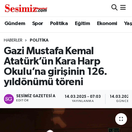
Dünya
Nöbetçi Eczaneler
Gündem
Spor
Politika
Eğitim
Ekonomi
Ya
Eğitim
Hava Durumu
HABERLER
POLITIKA
Gazi Mustafa Kemal
Ekonomi
Namaz Vakitleri
Atatürk’ün Kara Harp
Genel
Trafik Durumu
Okulu’na girişinin 126.
yıldönümü töreni
Gündem
Süper Lig Puan Durumu ve Fikstür
SESIMIZ GAZETESI A
Magazin
Tüm Manşetler
14.03.2025 - 07:03
14.03.2025 
EDITÖR
YAYINLANMA
GÜNCEL
Politika
Son Dakika Haberleri
Sağlık
Haber Arşivi