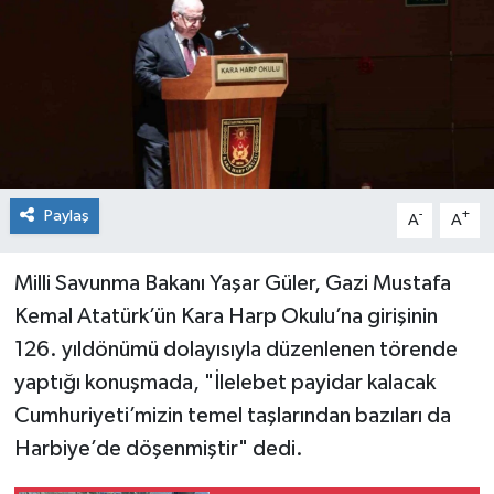
Spor
Teknoloji
Tokat Haberleri
Yaşam
Paylaş
-
+
A
A
Milli Savunma Bakanı Yaşar Güler, Gazi Mustafa
Kemal Atatürk’ün Kara Harp Okulu’na girişinin
126. yıldönümü dolayısıyla düzenlenen törende
yaptığı konuşmada, "İlelebet payidar kalacak
Cumhuriyeti’mizin temel taşlarından bazıları da
Harbiye’de döşenmiştir" dedi.