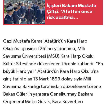
İçişleri Bakanı Mustafa
Çiftçi: 'Afetten önce
risk azaltma
çalışmalarını son
derece kıymetli
buluyoruz'
Gazi Mustafa Kemal Atatürk’ün Kara Harp
Okulu’na girişinin 126’inci yıldönümü, Milli
Savunma Üniversitesi (MSÜ) Kara Harp Okulu
Kültür Sitesi’nde düzenlenen törenle kutlandı. "En
büyük Harbiyeli" Atatürk’ün Kara Harp Okulu’na
giriş tarihi olan 13 Mart 1899 dolayısıyla Milli
Savunma Bakanlığı tarafından düzenlenen törene
Bakan Güler’in yanı sıra Genelkurmay Başkanı
Orgeneral Metin Gürak, Kara Kuvvetleri