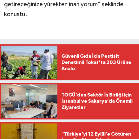
getireceğinize yürekten inanıyorum" şeklinde
konuştu.
Güvenli Gıda İçin Pestisit
Denetimi! Tokat'ta 203 Ürüne
Analiz
TOGÜ’den Sektör İş Birliği için
İstanbul ve Sakarya’da Önemli
Ziyaretler
"Türkiye’yi 12 Eylül’e Götüren