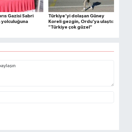
rıs Gazisi Sabri
Türkiye’yi dolaşan Güney
n yolculuğuna
Koreli gezgin, Ordu’ya ulaştı:
"Türkiye çok güzel"