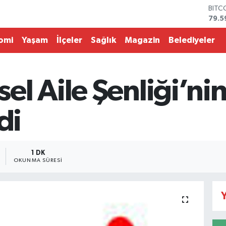
BITC
79.5
DOL
45,4
omi
Yaşam
İlçeler
Sağlık
Magazin
Belediyeler
EUR
53,3
STER
61,6
l Aile Şenliği’ni
G.AL
686
BİST
di
14.5
1 DK
OKUNMA SÜRESI
Y