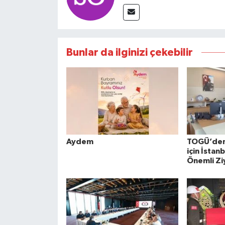
Bunlar da ilginizi çekebilir
Aydem
TOGÜ’den 
için İstan
Önemli Zi