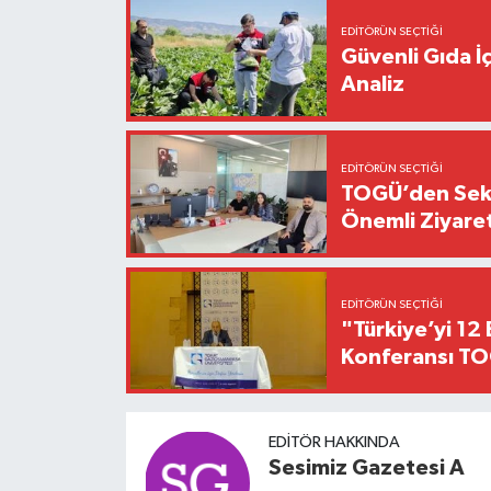
EDITÖRÜN SEÇTIĞI
Güvenli Gıda İ
Analiz
EDITÖRÜN SEÇTIĞI
TOGÜ’den Sektö
Önemli Ziyaret
EDITÖRÜN SEÇTIĞI
"Türkiye’yi 12 
Konferansı TO
EDITÖR HAKKINDA
Sesimiz Gazetesi A