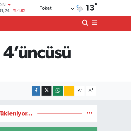
OIN
°
13
Tokat
91,74
%-1.82
AR
3620
%0.02
O
8690
%0.19
LİN
0380
%0.18
n 4’üncüsü
TIN
2,09000
%0.19
100
98,00
%0
-
+
A
A
ükleniyor...