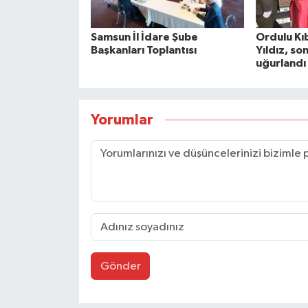
Samsun İl İdare Şube
Ordulu Kıb
Başkanları Toplantısı
Yıldız, so
uğurlandı
Yorumlar
Gönder