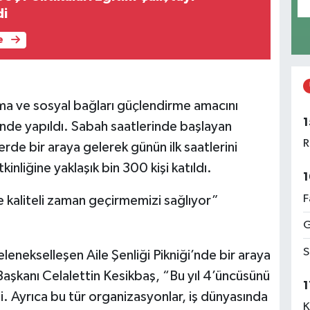
di
e
şma ve sosyal bağları güçlendirme amacını
1
çinde yapıldı. Sabah saatlerinde başlayan
R
ferde bir araya gelerek günün ilk saatlerini
inliğine yaklaşık bin 300 kişi katıldı.
1
F
 kaliteli zaman geçirmemizi sağlıyor”
G
S
enekselleşen Aile Şenliği Pikniği’nde bir araya
kanı Celalettin Kesikbaş, “Bu yıl 4’üncüsünü
1
i. Ayrıca bu tür organizasyonlar, iş dünyasında
K