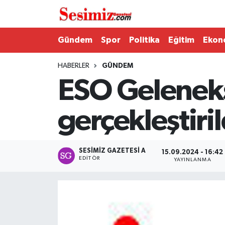
Dünya
Nöbetçi Eczaneler
Gündem
Spor
Politika
Eğitim
Ekon
Eğitim
Hava Durumu
HABERLER
GÜNDEM
ESO Gelenekse
Ekonomi
Namaz Vakitleri
gerçekleştiril
Genel
Trafik Durumu
Gündem
Süper Lig Puan Durumu ve Fikstür
SESIMIZ GAZETESI A
15.09.2024 - 16:42
EDITÖR
YAYINLANMA
Magazin
Tüm Manşetler
Politika
Son Dakika Haberleri
Sağlık
Haber Arşivi