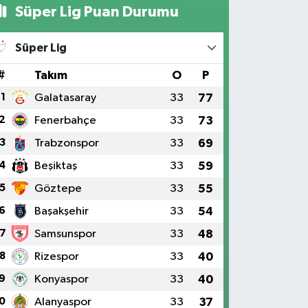
Süper Lig Puan Durumu
Süper Lig
#
Takım
O
P
1
Galatasaray
33
77
2
Fenerbahçe
33
73
3
Trabzonspor
33
69
4
Beşiktaş
33
59
5
Göztepe
33
55
6
Başakşehir
33
54
7
Samsunspor
33
48
8
Rizespor
33
40
9
Konyaspor
33
40
0
Alanyaspor
33
37