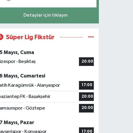
Detaylar için tıklayın
Süper Lig Fikstür
5 Mayıs, Cuma
izespor - Beşiktaş
20:00
6 Mayıs, Cumartesi
atih Karagümrük - Alanyaspor
17:00
aziantep FK - Başakşehir
20:00
amsunspor - Göztepe
20:00
7 Mayıs, Pazar
ayserispor - Konyaspor
17:00