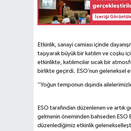
gerçekleştiril
İçeriği Görüntül
Etkinlik, sanayi camiası içinde dayanı
taşıyarak büyük bir katılım ve coşku i
etkinlikte, katılımcılar sıcak bir atmos
birlikte geçirdi. ESO’nun geleneksel etk
“Yoğun temponun dışında ailelerimizle
ESO tarafından düzenlenen ve artık gel
gelmenin öneminden bahseden ESO Baş
düzenlediğimiz etkinlik gelenekselleşt