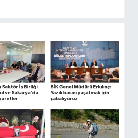
Sektör İş Birliği
BİK Genel Müdürü Erkılınç:
bul ve Sakarya’da
Yazılı basını yaşatmak için
yaretler
çabalıyoruz