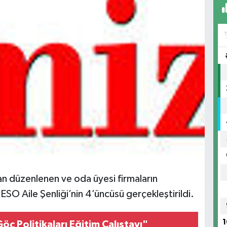
an düzenlenen ve oda üyesi firmaların
 ESO Aile Şenliği’nin 4’üncüsü gerçekleştirildi.
1
Göç Politikaları Eğitim Çalıştayı"