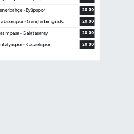
enerbahçe - Eyüpspor
20:00
rabzonspor - Gençlerbirliği S.K.
20:00
asımpaşa - Galatasaray
20:00
ntalyaspor - Kocaelispor
20:00