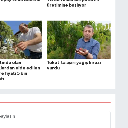
üretimine başlıyor
tında olan
Tokat'ta aşırı yağış kirazı
ardan elde edilen
vurdu
re fiyatı 5 bin
tı