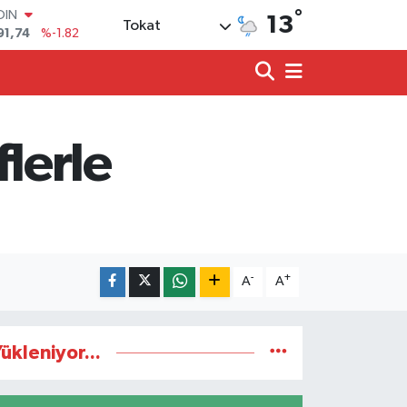
°
91,74
%-1.82
13
Tokat
AR
3620
%0.02
O
8690
%0.19
LİN
0380
%0.18
lerle
TIN
2,09000
%0.19
100
98,00
%0
-
+
A
A
ükleniyor...