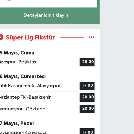
Detaylar için tıklayın
Süper Lig Fikstür
5 Mayıs, Cuma
izespor - Beşiktaş
20:00
6 Mayıs, Cumartesi
atih Karagümrük - Alanyaspor
17:00
aziantep FK - Başakşehir
20:00
amsunspor - Göztepe
20:00
7 Mayıs, Pazar
ayserispor - Konyaspor
17:00