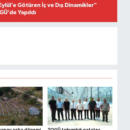
Eylül’e Götüren İç ve Dış Dinamikler"
GÜ’de Yapıldı
a yapay zeka dönemi
TOGÜ tohumluk patates