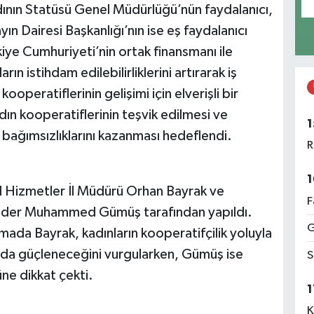
dının Statüsü Genel Müdürlüğü’nün faydalanıcı,
n Dairesi Başkanlığı’nın ise eş faydalanıcı
kiye Cumhuriyeti’nin ortak finansmanı ile
rın istihdam edilebilirliklerini artırarak iş
ooperatiflerinin gelişimi için elverişli bir
n kooperatiflerinin teşvik edilmesi ve
1
 bağımsızlıklarını kazanması hedeflendi.
R
1
yal Hizmetler İl Müdürü Orhan Bayrak ve
F
Ender Muhammed Gümüş tarafından yapıldı.
G
da Bayrak, kadınların kooperatifçilik yoluyla
da güçleneceğini vurgularken, Gümüş ise
S
üne dikkat çekti.
1
K