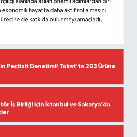
çiliği alanında atılan önemli adımlardan biri
ın ekonomik hayatta daha aktif rol almasını
 sürecine de katkıda bulunmayı amaçladı.
çin Pestisit Denetimi! Tokat'ta 203 Ürüne
r İş Birliği için İstanbul ve Sakarya’da
ler