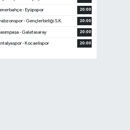
enerbahçe - Eyüpspor
20:00
rabzonspor - Gençlerbirliği S.K.
20:00
asımpaşa - Galatasaray
20:00
ntalyaspor - Kocaelispor
20:00