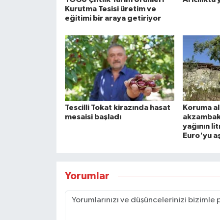
Kurutma Tesisi üretim ve
eğitimi bir araya getiriyor
Tescilli Tokat kirazında hasat
Koruma al
mesaisi başladı
akzambakl
yağının lit
Euro'yu aş
Yorumlar