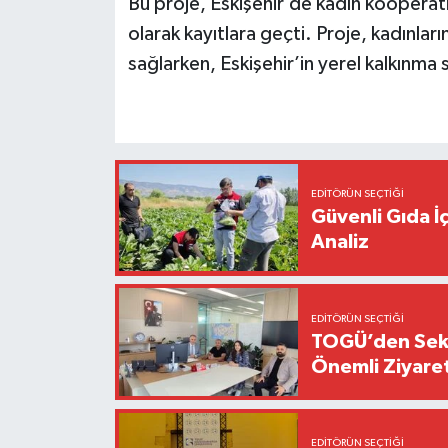
Bu proje, Eskişehir’de kadın kooperatif
olarak kayıtlara geçti. Proje, kadınlar
sağlarken, Eskişehir’in yerel kalkınma
EDITÖRÜN SEÇTIĞI
Güvenli Gıda İ
Analiz
EDITÖRÜN SEÇTIĞI
TOGÜ’den Sektö
Önemli Ziyaret
EDITÖRÜN SEÇTIĞI