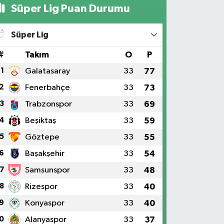
Süper Lig Puan Durumu
Süper Lig
#
Takım
O
P
1
Galatasaray
33
77
2
Fenerbahçe
33
73
3
Trabzonspor
33
69
4
Beşiktaş
33
59
5
Göztepe
33
55
6
Başakşehir
33
54
7
Samsunspor
33
48
8
Rizespor
33
40
9
Konyaspor
33
40
0
Alanyaspor
33
37