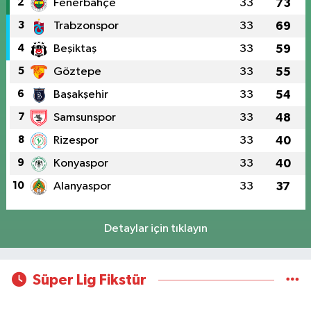
2
Fenerbahçe
33
73
3
Trabzonspor
33
69
4
Beşiktaş
33
59
5
Göztepe
33
55
6
Başakşehir
33
54
7
Samsunspor
33
48
8
Rizespor
33
40
9
Konyaspor
33
40
10
Alanyaspor
33
37
Detaylar için tıklayın
Süper Lig Fikstür