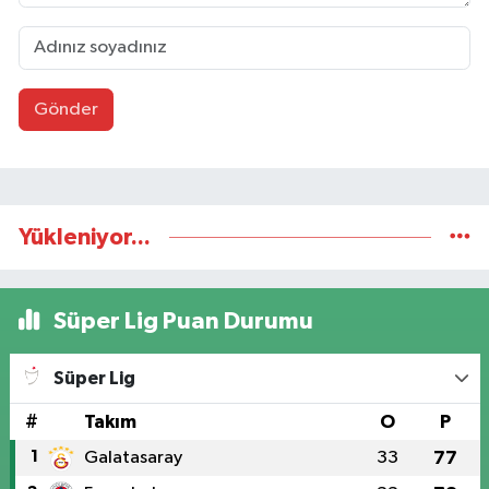
Gönder
Yükleniyor...
Süper Lig Puan Durumu
Süper Lig
#
Takım
O
P
1
Galatasaray
33
77