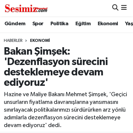
Dünya
Nöbetçi Eczaneler
Gündem
Spor
Politika
Eğitim
Ekonomi
Ya
Eğitim
Hava Durumu
HABERLER
EKONOMI
Bakan Şimşek:
Ekonomi
Namaz Vakitleri
'Dezenflasyon sürecini
Genel
Trafik Durumu
desteklemeye devam
ediyoruz'
Gündem
Süper Lig Puan Durumu ve Fikstür
Hazine ve Maliye Bakanı Mehmet Şimşek, 'Geçici
Magazin
Tüm Manşetler
unsurların fiyatlama davranışlarına yansımasını
sınırlayacak politikalarımızı sürdürürken arz yönlü
Politika
Son Dakika Haberleri
adımlarla dezenflasyon sürecini desteklemeye
devam ediyoruz' dedi.
Sağlık
Haber Arşivi