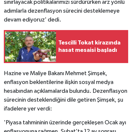
sınırlayacak politikalarımızı sürdürürken arz yönlü
adımlarla dezenflasyon sürecini desteklemeye
devam ediyoruz' dedi.
Tescilli Tokat kirazında
hasat mesaisi başladı
Hazine ve Maliye Bakanı Mehmet Şimşek,
enflasyon beklentilerine ilişkin sosyal medya
hesabından açıklamalarda bulundu. Dezenflasyon
sürecinin desteklendiğini dile getiren Şimşek, şu
ifadelere yer verdi:
'Piyasa tahmininin üzerinde gerçekleşen Ocak ayı
enflasyonuna rağmen, Şubat'ta 12 ay sonrası