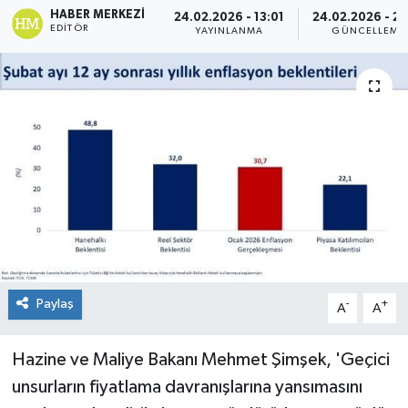
HABER MERKEZI
24.02.2026 - 13:01
24.02.2026 - 21
EDITÖR
Spor
YAYINLANMA
GÜNCELLEME
Teknoloji
Tokat Haberleri
Yaşam
Paylaş
-
+
A
A
Hazine ve Maliye Bakanı Mehmet Şimşek, 'Geçici
unsurların fiyatlama davranışlarına yansımasını