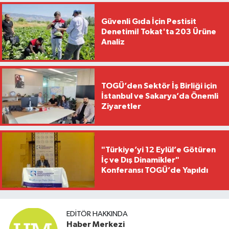
Güvenli Gıda İçin Pestisit
Denetimi! Tokat'ta 203 Ürüne
Analiz
TOGÜ’den Sektör İş Birliği için
İstanbul ve Sakarya’da Önemli
Ziyaretler
"Türkiye’yi 12 Eylül’e Götüren
İç ve Dış Dinamikler"
Konferansı TOGÜ’de Yapıldı
EDITÖR HAKKINDA
Haber Merkezi