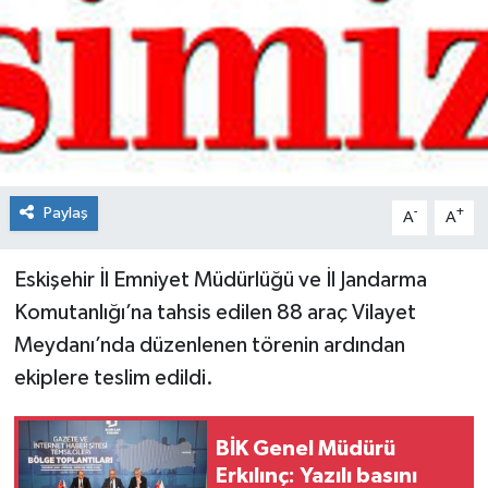
Spor
Teknoloji
Tokat Haberleri
Yaşam
Paylaş
-
+
A
A
Eskişehir İl Emniyet Müdürlüğü ve İl Jandarma
Komutanlığı’na tahsis edilen 88 araç Vilayet
Meydanı’nda düzenlenen törenin ardından
ekiplere teslim edildi.
BİK Genel Müdürü
Erkılınç: Yazılı basını