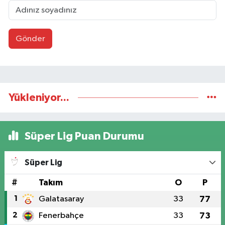
Gönder
Yükleniyor...
Süper Lig Puan Durumu
Süper Lig
#
Takım
O
P
1
Galatasaray
33
77
2
Fenerbahçe
33
73