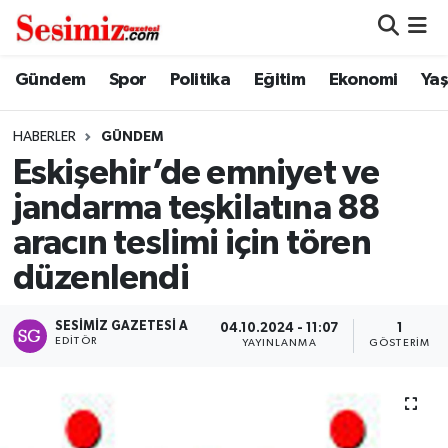
Dünya
Nöbetçi Eczaneler
Gündem
Spor
Politika
Eğitim
Ekonomi
Ya
Eğitim
Hava Durumu
HABERLER
GÜNDEM
Eskişehir’de emniyet ve
Ekonomi
Namaz Vakitleri
jandarma teşkilatına 88
Genel
Trafik Durumu
aracın teslimi için tören
düzenlendi
Gündem
Süper Lig Puan Durumu ve Fikstür
SESIMIZ GAZETESI A
Magazin
Tüm Manşetler
04.10.2024 - 11:07
1
EDITÖR
YAYINLANMA
GÖSTERIM
Politika
Son Dakika Haberleri
Sağlık
Haber Arşivi