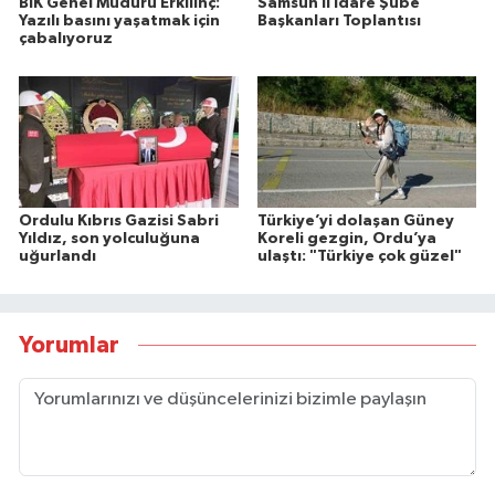
BİK Genel Müdürü Erkılınç:
Samsun İl İdare Şube
Yazılı basını yaşatmak için
Başkanları Toplantısı
çabalıyoruz
Ordulu Kıbrıs Gazisi Sabri
Türkiye’yi dolaşan Güney
Yıldız, son yolculuğuna
Koreli gezgin, Ordu’ya
uğurlandı
ulaştı: "Türkiye çok güzel"
Yorumlar