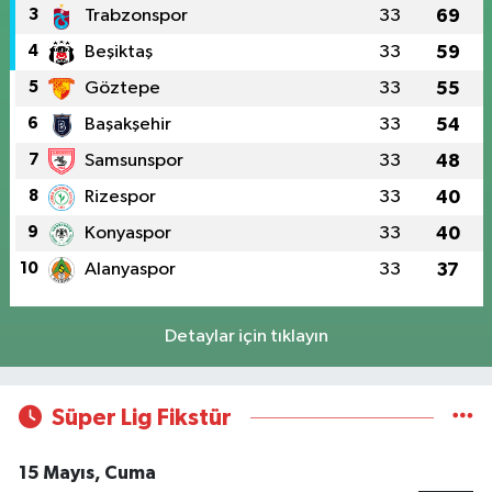
3
Trabzonspor
33
69
4
Beşiktaş
33
59
5
Göztepe
33
55
6
Başakşehir
33
54
7
Samsunspor
33
48
8
Rizespor
33
40
9
Konyaspor
33
40
10
Alanyaspor
33
37
Detaylar için tıklayın
Süper Lig Fikstür
15 Mayıs, Cuma