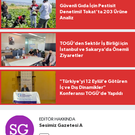
Güvenli Gıda İçin Pestisit
Denetimi! Tokat'ta 203 Ürüne
Analiz
TOGÜ’den Sektör İş Birliği için
İstanbul ve Sakarya’da Önemli
Ziyaretler
"Türkiye’yi 12 Eylül’e Götüren
İç ve Dış Dinamikler"
Konferansı TOGÜ’de Yapıldı
EDITÖR HAKKINDA
Sesimiz Gazetesi A