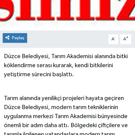
Spor
Teknoloji
Paylaş
-
+
A
A
Tokat Haberleri
Düzce Belediyesi, Tarım Akademisi alanında bitki
Yaşam
köklendirme serası kurarak, kendi bitkilerini
yetiştirme sürecini başlattı.
Tarım alanında yenilikçi projeleri hayata geçiren
Düzce Belediyesi, modern tarım tekniklerinin
uygulanma merkezi Tarım Akademisi bünyesinde
önemli bir adım daha attı. Bölgedeki çiftçilere ve
tarımla ilgilenen vatandaşlara modern tarım