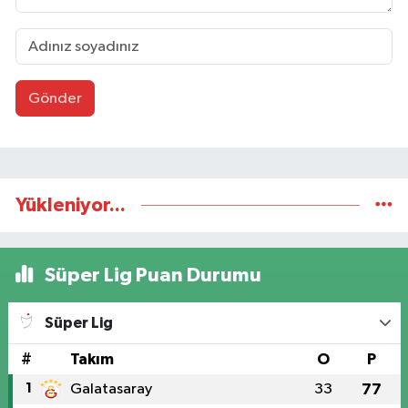
Gönder
Yükleniyor...
Süper Lig Puan Durumu
Süper Lig
#
Takım
O
P
1
Galatasaray
33
77