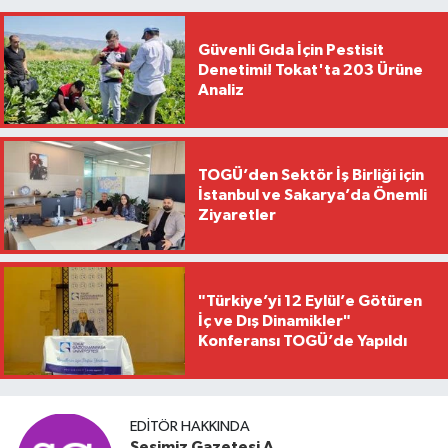
Güvenli Gıda İçin Pestisit
Denetimi! Tokat'ta 203 Ürüne
Analiz
TOGÜ’den Sektör İş Birliği için
İstanbul ve Sakarya’da Önemli
Ziyaretler
"Türkiye’yi 12 Eylül’e Götüren
İç ve Dış Dinamikler"
Konferansı TOGÜ’de Yapıldı
EDITÖR HAKKINDA
Sesimiz Gazetesi A