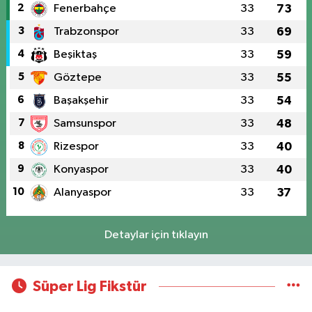
2
Fenerbahçe
33
73
3
Trabzonspor
33
69
4
Beşiktaş
33
59
5
Göztepe
33
55
6
Başakşehir
33
54
7
Samsunspor
33
48
8
Rizespor
33
40
9
Konyaspor
33
40
10
Alanyaspor
33
37
Detaylar için tıklayın
Süper Lig Fikstür