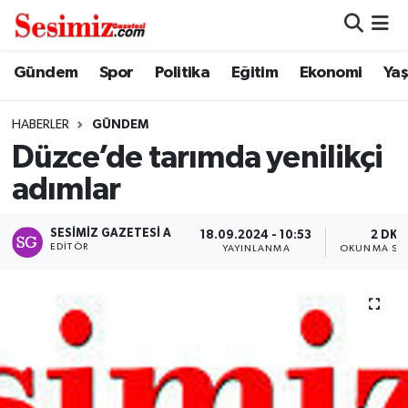
Dünya
Nöbetçi Eczaneler
Gündem
Spor
Politika
Eğitim
Ekonomi
Ya
Eğitim
Hava Durumu
HABERLER
GÜNDEM
Düzce’de tarımda yenilikçi
Ekonomi
Namaz Vakitleri
adımlar
Genel
Trafik Durumu
SESIMIZ GAZETESI A
18.09.2024 - 10:53
2 DK
EDITÖR
YAYINLANMA
OKUNMA SÜR
Gündem
Süper Lig Puan Durumu ve Fikstür
Magazin
Tüm Manşetler
Politika
Son Dakika Haberleri
Sağlık
Haber Arşivi