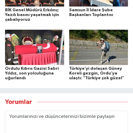
BİK Genel Müdürü Erkılınç:
Samsun İl İdare Şube
Yazılı basını yaşatmak için
Başkanları Toplantısı
çabalıyoruz
Ordulu Kıbrıs Gazisi Sabri
Türkiye’yi dolaşan Güney
Yıldız, son yolculuğuna
Koreli gezgin, Ordu’ya
uğurlandı
ulaştı: "Türkiye çok güzel"
Yorumlar