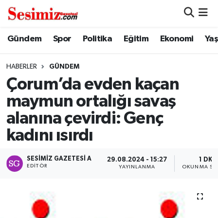
Dünya
Nöbetçi Eczaneler
Gündem
Spor
Politika
Eğitim
Ekonomi
Ya
Eğitim
Hava Durumu
HABERLER
GÜNDEM
Çorum’da evden kaçan
Ekonomi
Namaz Vakitleri
maymun ortalığı savaş
Genel
Trafik Durumu
alanına çevirdi: Genç
kadını ısırdı
Gündem
Süper Lig Puan Durumu ve Fikstür
SESIMIZ GAZETESI A
Magazin
Tüm Manşetler
29.08.2024 - 15:27
1 DK
EDITÖR
YAYINLANMA
OKUNMA SÜ
Politika
Son Dakika Haberleri
Sağlık
Haber Arşivi