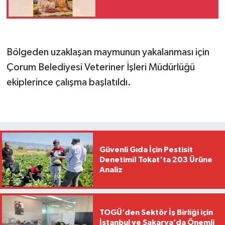
Bölgeden uzaklaşan maymunun yakalanması için
Çorum Belediyesi Veteriner İşleri Müdürlüğü
ekiplerince çalışma başlatıldı.
Güvenli Gıda İçin Pestisit
Denetimi! Tokat'ta 203 Ürüne
Analiz
TOGÜ’den Sektör İş Birliği için
İstanbul ve Sakarya’da Önemli