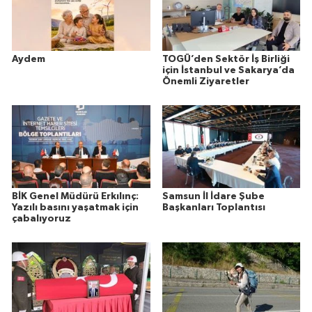
Aydem
TOGÜ’den Sektör İş Birliği
için İstanbul ve Sakarya’da
Önemli Ziyaretler
BİK Genel Müdürü Erkılınç:
Samsun İl İdare Şube
Yazılı basını yaşatmak için
Başkanları Toplantısı
çabalıyoruz