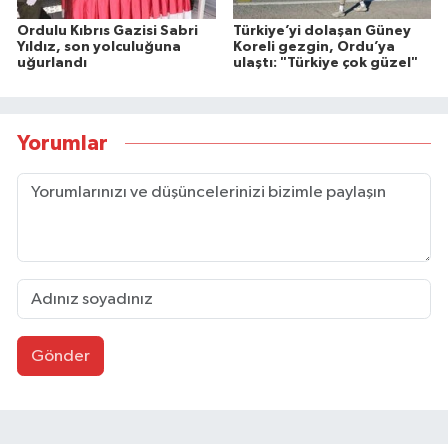
Ordulu Kıbrıs Gazisi Sabri
Türkiye’yi dolaşan Güney
Yıldız, son yolculuğuna
Koreli gezgin, Ordu’ya
uğurlandı
ulaştı: "Türkiye çok güzel"
Yorumlar
Gönder