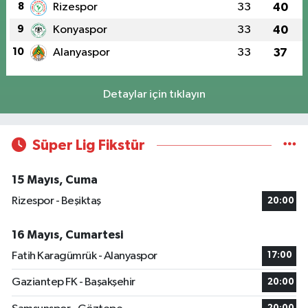
8
Rizespor
33
40
9
Konyaspor
33
40
10
Alanyaspor
33
37
Detaylar için tıklayın
Süper Lig Fikstür
15 Mayıs, Cuma
Rizespor - Beşiktaş
20:00
16 Mayıs, Cumartesi
Fatih Karagümrük - Alanyaspor
17:00
Gaziantep FK - Başakşehir
20:00