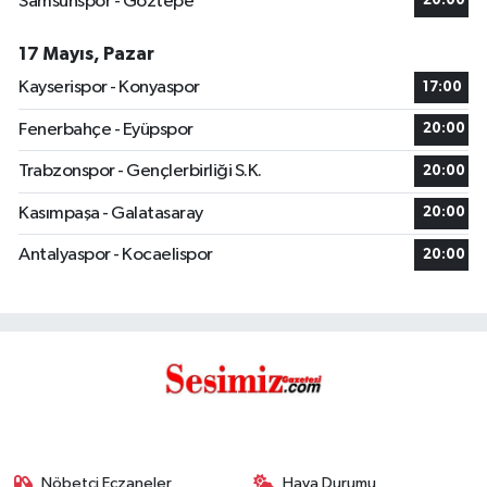
Samsunspor - Göztepe
20:00
17 Mayıs, Pazar
Kayserispor - Konyaspor
17:00
Fenerbahçe - Eyüpspor
20:00
Trabzonspor - Gençlerbirliği S.K.
20:00
Kasımpaşa - Galatasaray
20:00
Antalyaspor - Kocaelispor
20:00
Nöbetçi Eczaneler
Hava Durumu