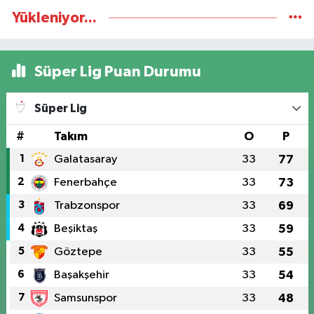
Yükleniyor...
Süper Lig Puan Durumu
Süper Lig
#
Takım
O
P
1
Galatasaray
33
77
2
Fenerbahçe
33
73
3
Trabzonspor
33
69
4
Beşiktaş
33
59
5
Göztepe
33
55
6
Başakşehir
33
54
7
Samsunspor
33
48