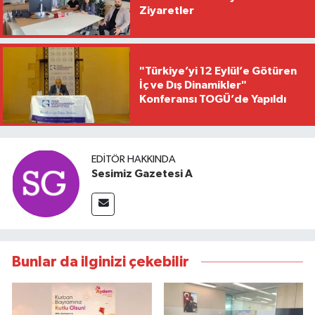
Ziyaretler
"Türkiye’yi 12 Eylül’e Götüren
İç ve Dış Dinamikler"
Konferansı TOGÜ’de Yapıldı
EDITÖR HAKKINDA
Sesimiz Gazetesi A
Bunlar da ilginizi çekebilir