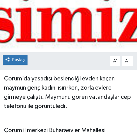
Spor
Teknoloji
Tokat Haberleri
Yaşam
Paylaş
-
+
A
A
Çorum’da yasadışı beslendiği evden kaçan
maymun genç kadını ısırırken, zorla evlere
girmeye çalıştı. Maymunu gören vatandaşlar cep
telefonu ile görüntüledi.
Çorum il merkezi Buharaevler Mahallesi