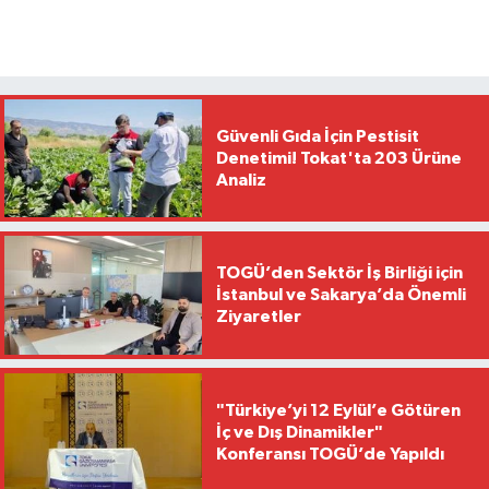
Güvenli Gıda İçin Pestisit
Denetimi! Tokat'ta 203 Ürüne
Analiz
TOGÜ’den Sektör İş Birliği için
İstanbul ve Sakarya’da Önemli
Ziyaretler
"Türkiye’yi 12 Eylül’e Götüren
İç ve Dış Dinamikler"
Konferansı TOGÜ’de Yapıldı