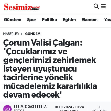
Dünya
Nöbetçi Eczaneler
Gündem
Spor
Politika
Eğitim
Ekonomi
Ya
Eğitim
Hava Durumu
HABERLER
GÜNDEM
Çorum Valisi Çalgan:
Ekonomi
Namaz Vakitleri
'Çocuklarımız ve
Genel
Trafik Durumu
gençlerimizi zehirlemek
isteyen uyuşturucu
Gündem
Süper Lig Puan Durumu ve Fikstür
tacirlerine yönelik
Magazin
Tüm Manşetler
mücadelemiz kararlılıkla
devam edecek'
Politika
Son Dakika Haberleri
Sağlık
Haber Arşivi
SESIMIZ GAZETESI A
10.10.2024 - 18:24
3
EDITÖR