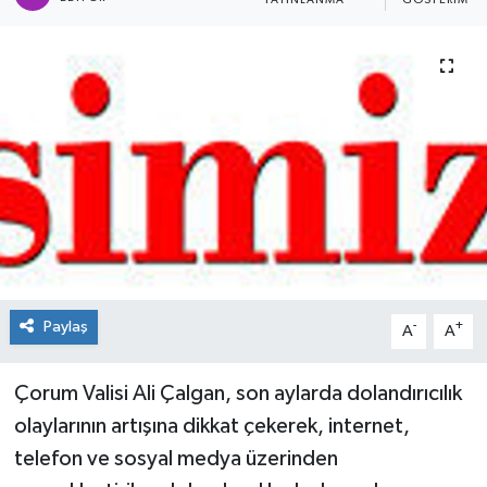
YAYINLANMA
GÖSTERIM
Spor
Teknoloji
Tokat Haberleri
Yaşam
Paylaş
-
+
A
A
Çorum Valisi Ali Çalgan, son aylarda dolandırıcılık
olaylarının artışına dikkat çekerek, internet,
telefon ve sosyal medya üzerinden