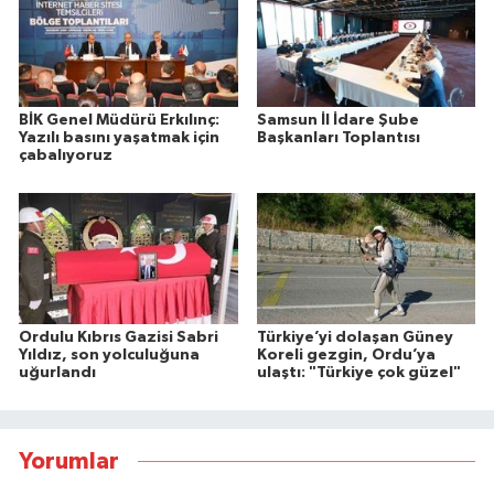
BİK Genel Müdürü Erkılınç:
Samsun İl İdare Şube
Yazılı basını yaşatmak için
Başkanları Toplantısı
çabalıyoruz
Ordulu Kıbrıs Gazisi Sabri
Türkiye’yi dolaşan Güney
Yıldız, son yolculuğuna
Koreli gezgin, Ordu’ya
uğurlandı
ulaştı: "Türkiye çok güzel"
Yorumlar