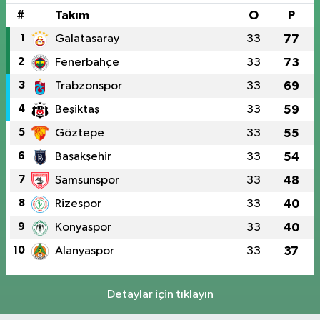
#
Takım
O
P
1
Galatasaray
33
77
2
Fenerbahçe
33
73
3
Trabzonspor
33
69
4
Beşiktaş
33
59
5
Göztepe
33
55
6
Başakşehir
33
54
7
Samsunspor
33
48
8
Rizespor
33
40
9
Konyaspor
33
40
10
Alanyaspor
33
37
Detaylar için tıklayın