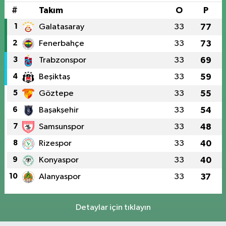
#
Takım
O
P
1
Galatasaray
33
77
2
Fenerbahçe
33
73
3
Trabzonspor
33
69
4
Beşiktaş
33
59
5
Göztepe
33
55
6
Başakşehir
33
54
7
Samsunspor
33
48
8
Rizespor
33
40
9
Konyaspor
33
40
10
Alanyaspor
33
37
Detaylar için tıklayın