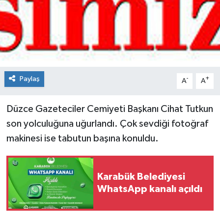
Spor
Teknoloji
Tokat Haberleri
Paylaş
-
+
A
A
Yaşam
Düzce Gazeteciler Cemiyeti Başkanı Cihat Tutkun
son yolculuğuna uğurlandı. Çok sevdiği fotoğraf
makinesi ise tabutun başına konuldu.
Karabük Belediyesi
WhatsApp kanalı açıldı