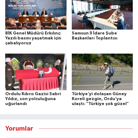
BİK Genel Müdürü Erkılınç:
Samsun İl İdare Şube
Yazılı basını yaşatmak için
Başkanları Toplantısı
çabalıyoruz
Ordulu Kıbrıs Gazisi Sabri
Türkiye’yi dolaşan Güney
Yıldız, son yolculuğuna
Koreli gezgin, Ordu’ya
uğurlandı
ulaştı: "Türkiye çok güzel"
Yorumlar