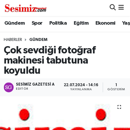
Dünya
Nöbetçi Eczaneler
Gündem
Spor
Politika
Eğitim
Ekonomi
Ya
Eğitim
Hava Durumu
HABERLER
GÜNDEM
Çok sevdiği fotoğraf
Ekonomi
Namaz Vakitleri
makinesi tabutuna
Genel
Trafik Durumu
koyuldu
Gündem
Süper Lig Puan Durumu ve Fikstür
SESIMIZ GAZETESI A
22.07.2024 - 14:16
1
EDITÖR
YAYINLANMA
GÖSTERIM
Magazin
Tüm Manşetler
Politika
Son Dakika Haberleri
Sağlık
Haber Arşivi