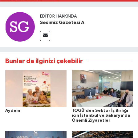
EDITÖR HAKKINDA
Sesimiz Gazetesi A
Bunlar da ilginizi çekebilir
Aydem
TOGÜ’den Sektör İş Birliği
için İstanbul ve Sakarya’da
Önemli Ziyaretler