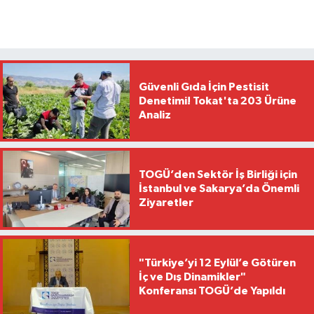
Güvenli Gıda İçin Pestisit
Denetimi! Tokat'ta 203 Ürüne
Analiz
TOGÜ’den Sektör İş Birliği için
İstanbul ve Sakarya’da Önemli
Ziyaretler
"Türkiye’yi 12 Eylül’e Götüren
İç ve Dış Dinamikler"
Konferansı TOGÜ’de Yapıldı