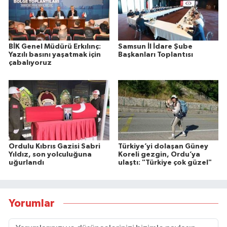
BİK Genel Müdürü Erkılınç:
Samsun İl İdare Şube
Yazılı basını yaşatmak için
Başkanları Toplantısı
çabalıyoruz
Ordulu Kıbrıs Gazisi Sabri
Türkiye’yi dolaşan Güney
Yıldız, son yolculuğuna
Koreli gezgin, Ordu’ya
uğurlandı
ulaştı: "Türkiye çok güzel"
Yorumlar