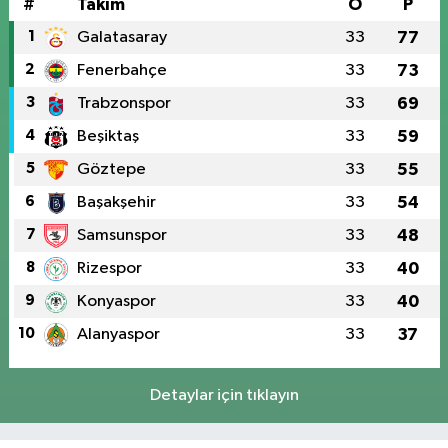
#
Takım
O
P
1
Galatasaray
33
77
2
Fenerbahçe
33
73
3
Trabzonspor
33
69
4
Beşiktaş
33
59
5
Göztepe
33
55
6
Başakşehir
33
54
7
Samsunspor
33
48
8
Rizespor
33
40
9
Konyaspor
33
40
10
Alanyaspor
33
37
Detaylar için tıklayın