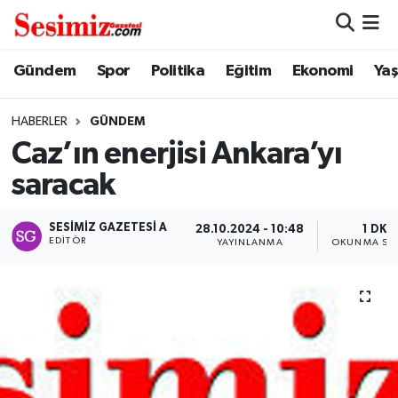
Dünya
Nöbetçi Eczaneler
Gündem
Spor
Politika
Eğitim
Ekonomi
Ya
Eğitim
Hava Durumu
HABERLER
GÜNDEM
Caz’ın enerjisi Ankara’yı
Ekonomi
Namaz Vakitleri
saracak
Genel
Trafik Durumu
SESIMIZ GAZETESI A
28.10.2024 - 10:48
1 DK
EDITÖR
YAYINLANMA
OKUNMA SÜR
Gündem
Süper Lig Puan Durumu ve Fikstür
Magazin
Tüm Manşetler
Politika
Son Dakika Haberleri
Sağlık
Haber Arşivi