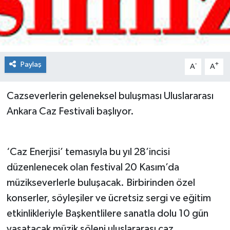
Spor
Teknoloji
Paylaş
-
+
A
A
Tokat Haberleri
Cazseverlerin geleneksel buluşması Uluslararası
Yaşam
Ankara Caz Festivali başlıyor.
‘Caz Enerjisi’ temasıyla bu yıl 28’incisi
düzenlenecek olan festival 20 Kasım’da
müzikseverlerle buluşacak. Birbirinden özel
konserler, söyleşiler ve ücretsiz sergi ve eğitim
etkinlikleriyle Başkentlilere sanatla dolu 10 gün
yaşatacak müzik şöleni uluslararası caz