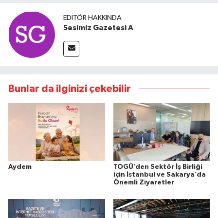
EDITÖR HAKKINDA
Sesimiz Gazetesi A
Bunlar da ilginizi çekebilir
Aydem
TOGÜ’den Sektör İş Birliği
için İstanbul ve Sakarya’da
Önemli Ziyaretler