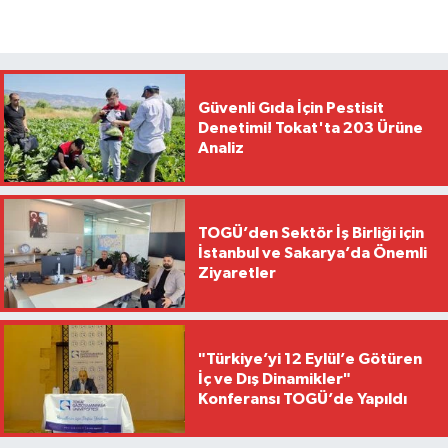
Güvenli Gıda İçin Pestisit
Denetimi! Tokat'ta 203 Ürüne
Analiz
TOGÜ’den Sektör İş Birliği için
İstanbul ve Sakarya’da Önemli
Ziyaretler
"Türkiye’yi 12 Eylül’e Götüren
İç ve Dış Dinamikler"
Konferansı TOGÜ’de Yapıldı