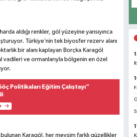
arda aldığı renkler, göl yüzeyine yansıyınca
şturuyor. Türkiye’nin tek biyosfer rezerv alanı
ktarlık bir alanı kaplayan Borçka Karagöl
1
l vadileri ve ormanlarıyla bölgenin en özel
R
ıyor.
1
Göç Politikaları Eğitim Çalıştayı"
F
di
G
e
S
1
 bulunan Karagöl, her mevsim farklı güzellikler
K