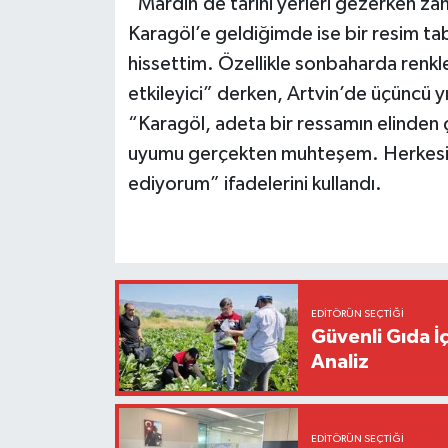
“Mardin’de tarihi yerleri gezerken z
Karagöl’e geldiğimde ise bir resim ta
hissettim. Özellikle sonbaharda renkle
etkileyici” derken, Artvin’de üçüncü yı
“Karagöl, adeta bir ressamın elinden 
uyumu gerçekten muhteşem. Herkesin 
ediyorum” ifadelerini kullandı.
EDITÖRÜN SEÇTIĞI
Güvenli Gıda İ
Analiz
EDITÖRÜN SEÇTIĞI