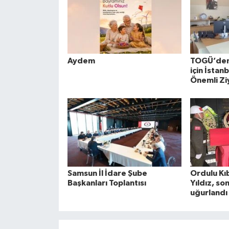
Aydem
TOGÜ’den 
için İstan
Önemli Zi
Samsun İl İdare Şube
Ordulu Kıb
Başkanları Toplantısı
Yıldız, so
uğurlandı