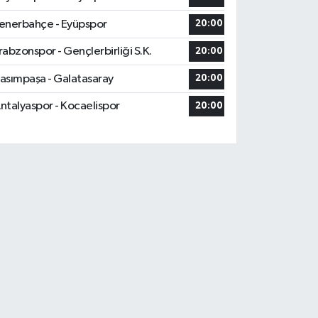
enerbahçe - Eyüpspor
20:00
rabzonspor - Gençlerbirliği S.K.
20:00
asımpaşa - Galatasaray
20:00
ntalyaspor - Kocaelispor
20:00