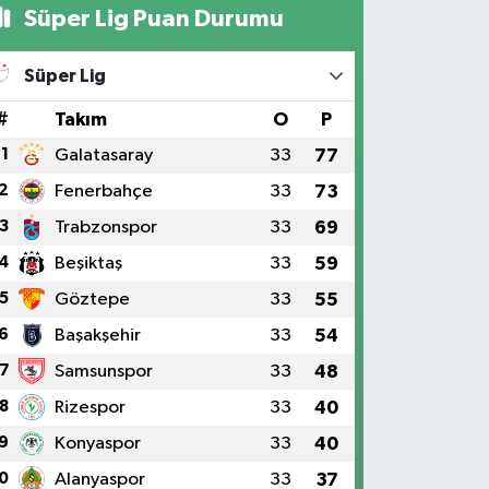
Süper Lig Puan Durumu
Süper Lig
#
Takım
O
P
1
Galatasaray
33
77
2
Fenerbahçe
33
73
3
Trabzonspor
33
69
4
Beşiktaş
33
59
5
Göztepe
33
55
6
Başakşehir
33
54
7
Samsunspor
33
48
8
Rizespor
33
40
9
Konyaspor
33
40
0
Alanyaspor
33
37