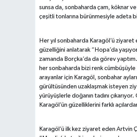
sunsa da, sonbaharda çam, köknar ve la
çeşitli tonlarına bürünmesiyle adeta b
Her yıl sonbaharda Karagöl’ü ziyare
güzelliğini anlatarak “Hopa’da yaşıy
zamanda Borçka’da da görev yaptım
her sonbaharda bizi renk cümbüşüyle ka
arayanlar için Karagöl, sonbahar ayla
gürültüsünden uzaklaşmak isteyen ziya
yürüyüşlerle doğanın tadını çıkarıyor. 
Karagöl’ün güzelliklerini farklı açıla
Karagöl’ü ilk kez ziyaret eden Artvin 