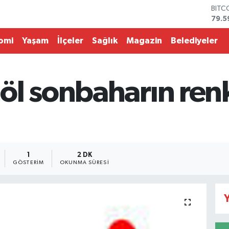
BITC
79.5
DOL
45,4
omi
Yaşam
İlçeler
Sağlık
Magazin
Belediyeler
EUR
53,3
STER
61,6
öl sonbaharın ren
G.AL
686
BİST
14.5
1
2 DK
GÖSTERIM
OKUNMA SÜRESI
Y