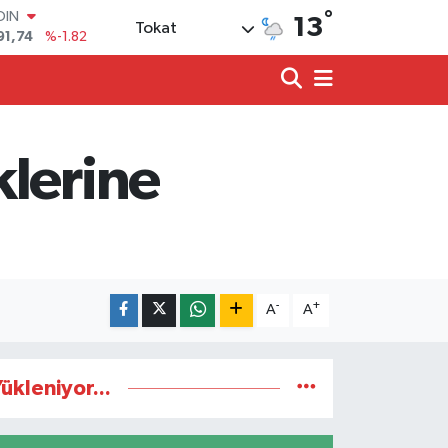
°
OIN
13
Tokat
91,74
%-1.82
AR
3620
%0.02
O
8690
%0.19
LİN
0380
%0.18
klerine
TIN
2,09000
%0.19
100
98,00
%0
-
+
A
A
ükleniyor...