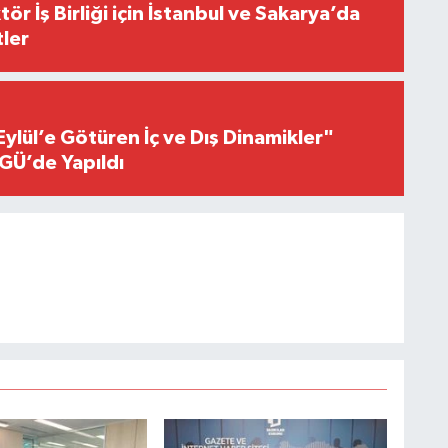
r İş Birliği için İstanbul ve Sakarya’da
ler
Eylül’e Götüren İç ve Dış Dinamikler"
GÜ’de Yapıldı