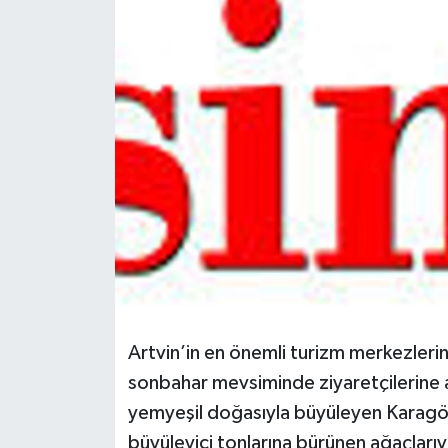
Spor
Teknoloji
Tokat Haberleri
Yaşam
Artvin’in en önemli turizm merkezlerin
sonbahar mevsiminde ziyaretçilerine 
yemyeşil doğasıyla büyüleyen Karagöl,
büyüleyici tonlarına bürünen ağaçları