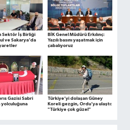
Sektör İş Birliği
BİK Genel Müdürü Erkılınç:
bul ve Sakarya’da
Yazılı basını yaşatmak için
yaretler
çabalıyoruz
rıs Gazisi Sabri
Türkiye’yi dolaşan Güney
n yolculuğuna
Koreli gezgin, Ordu’ya ulaştı:
"Türkiye çok güzel"