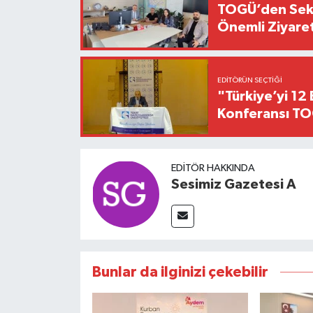
TOGÜ’den Sektö
Önemli Ziyaret
EDITÖRÜN SEÇTIĞI
"Türkiye’yi 12 
Konferansı TO
EDITÖR HAKKINDA
Sesimiz Gazetesi A
Bunlar da ilginizi çekebilir