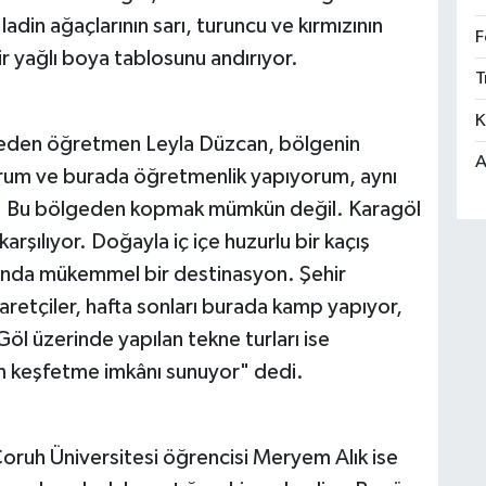
din ağaçlarının sarı, turuncu ve kırmızının
F
ir yağlı boya tablosunu andırıyor.
T
K
t eden öğretmen Leyla Düzcan, bölgenin
A
orum ve burada öğretmenlik yapıyorum, aynı
. Bu bölgeden kopmak mümkün değil. Karagöl
rşılıyor. Doğayla iç içe huzurlu bir kaçış
rında mükemmel bir destinasyon. Şehir
retçiler, hafta sonları burada kamp yapıyor,
Göl üzerinde yapılan tekne turları ise
rdan keşfetme imkânı sunuyor" dedi.
Çoruh Üniversitesi öğrencisi Meryem Alık ise