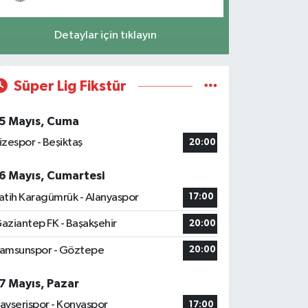
Detaylar için tıklayın
Süper Lig Fikstür
5 Mayıs, Cuma
izespor - Beşiktaş
20:00
6 Mayıs, Cumartesi
atih Karagümrük - Alanyaspor
17:00
aziantep FK - Başakşehir
20:00
amsunspor - Göztepe
20:00
7 Mayıs, Pazar
ayserispor - Konyaspor
17:00