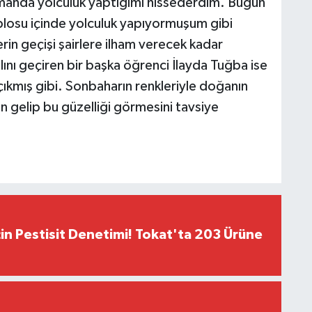
amanda yolculuk yaptığımı hissederdim. Bugün
blosu içinde yolculuk yapıyormuşum gibi
rin geçişi şairlere ilham verecek kadar
lını geçiren bir başka öğrenci İlayda Tuğba ise
çıkmış gibi. Sonbaharın renkleriyle doğanın
gelip bu güzelliği görmesini tavsiye
çin Pestisit Denetimi! Tokat'ta 203 Ürüne