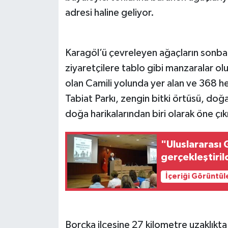
adresi haline geliyor.
Karagöl’ü çevreleyen ağaçların sonbah
ziyaretçilere tablo gibi manzaralar olu
olan Camili yolunda yer alan ve 368 he
Tabiat Parkı, zengin bitki örtüsü, doğa
doğa harikalarından biri olarak öne çık
"Uluslararası 
gerçekleştiril
İçeriği Görüntül
Borçka ilçesine 27 kilometre uzaklıkta