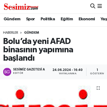
Dünya
Nöbetçi Eczaneler
Gündem
Spor
Politika
Eğitim
Ekonomi
Ya
Eğitim
Hava Durumu
HABERLER
GÜNDEM
Bolu’da yeni AFAD
Ekonomi
Namaz Vakitleri
binasının yapımına
Genel
Trafik Durumu
başlandı
Gündem
Süper Lig Puan Durumu ve Fikstür
SESIMIZ GAZETESI A
24.06.2024 - 16:40
1
EDITÖR
YAYINLANMA
GÖSTERIM
Magazin
Tüm Manşetler
Politika
Son Dakika Haberleri
Sağlık
Haber Arşivi