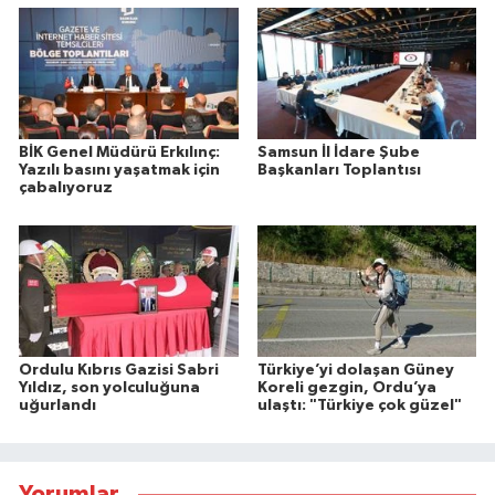
BİK Genel Müdürü Erkılınç:
Samsun İl İdare Şube
Yazılı basını yaşatmak için
Başkanları Toplantısı
çabalıyoruz
Ordulu Kıbrıs Gazisi Sabri
Türkiye’yi dolaşan Güney
Yıldız, son yolculuğuna
Koreli gezgin, Ordu’ya
uğurlandı
ulaştı: "Türkiye çok güzel"
Yorumlar