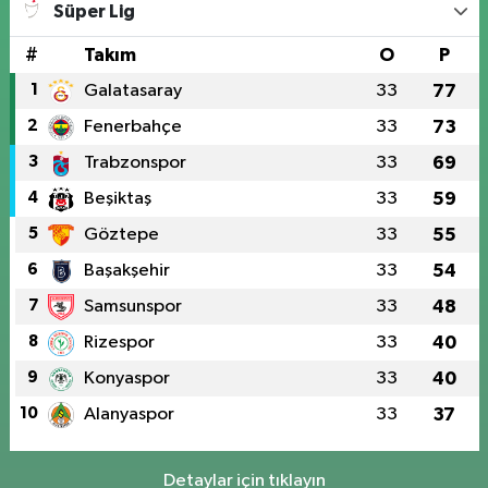
Süper Lig
#
Takım
O
P
1
Galatasaray
33
77
2
Fenerbahçe
33
73
3
Trabzonspor
33
69
4
Beşiktaş
33
59
5
Göztepe
33
55
6
Başakşehir
33
54
7
Samsunspor
33
48
8
Rizespor
33
40
9
Konyaspor
33
40
10
Alanyaspor
33
37
Detaylar için tıklayın