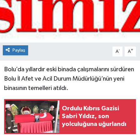
Spor
Teknoloji
Tokat Haberleri
Paylaş
-
+
A
A
Yaşam
Bolu’da yıllardır eski binada çalışmalarını sürdüren
Bolu İl Afet ve Acil Durum Müdürlüğü’nün yeni
binasının temelleri atıldı.
Ordulu Kıbrıs Gazisi
Sabri Yıldız, son
yolculuğuna uğurlandı