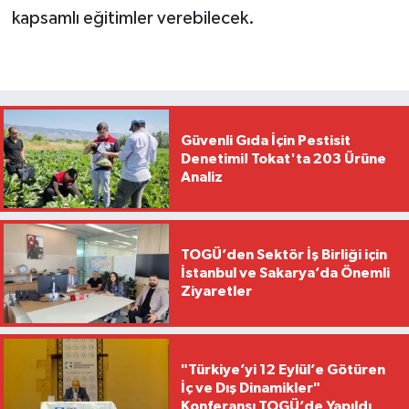
kapsamlı eğitimler verebilecek.
Güvenli Gıda İçin Pestisit
Denetimi! Tokat'ta 203 Ürüne
Analiz
TOGÜ’den Sektör İş Birliği için
İstanbul ve Sakarya’da Önemli
Ziyaretler
"Türkiye’yi 12 Eylül’e Götüren
İç ve Dış Dinamikler"
Konferansı TOGÜ’de Yapıldı