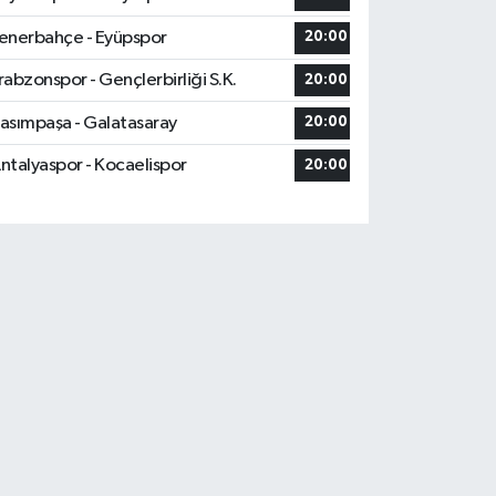
enerbahçe - Eyüpspor
20:00
rabzonspor - Gençlerbirliği S.K.
20:00
asımpaşa - Galatasaray
20:00
ntalyaspor - Kocaelispor
20:00