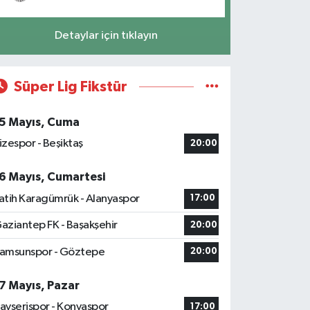
Detaylar için tıklayın
Süper Lig Fikstür
5 Mayıs, Cuma
izespor - Beşiktaş
20:00
6 Mayıs, Cumartesi
atih Karagümrük - Alanyaspor
17:00
aziantep FK - Başakşehir
20:00
amsunspor - Göztepe
20:00
7 Mayıs, Pazar
ayserispor - Konyaspor
17:00