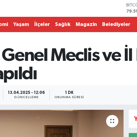
BITC
79.5
DOL
45,4
omi
Yaşam
İlçeler
Sağlık
Magazin
Belediyeler
EUR
53,3
STER
61,6
l Genel Meclis ve 
G.AL
686
BİST
apıldı
14.5
13.04.2025 - 12:06
1 DK
GÜNCELLEME
OKUNMA SÜRESI
Y