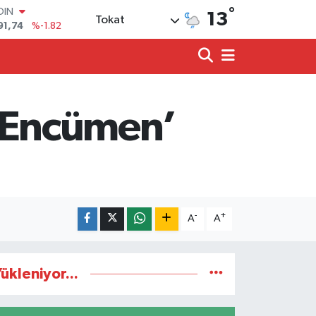
°
OIN
13
Tokat
91,74
%-1.82
AR
3620
%0.02
O
8690
%0.19
LİN
0380
%0.18
İl Encümen’
TIN
2,09000
%0.19
100
98,00
%0
-
+
A
A
ükleniyor...