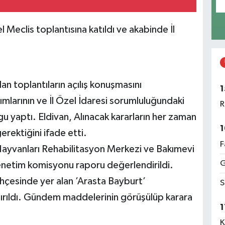
l Meclis toplantısına katıldı ve akabinde İl
lan toplantıların açılış konuşmasını
1
ımlarının ve İl Özel İdaresi sorumluluğundaki
R
u yaptı. Eldivan, Alınacak kararların her zaman
1
rektiğini ifade etti.
F
 Hayvanları Rehabilitasyon Merkezi ve Bakımevi
G
denetim komisyonu raporu değerlendirildi.
hçesinde yer alan ’Arasta Bayburt’
S
ştırıldı. Gündem maddelerinin görüşülüp karara
1
K