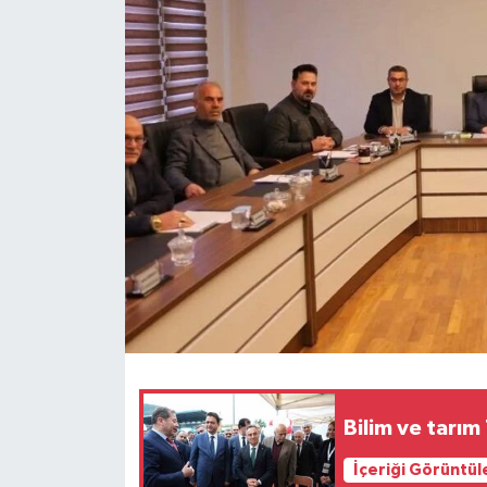
Spor
Teknoloji
Tokat Haberleri
Yaşam
Bilim ve tarım
İçeriği Görüntül