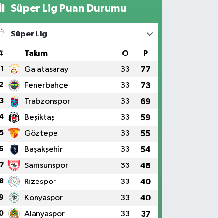
Süper Lig Puan Durumu
Süper Lig
#
Takım
O
P
1
Galatasaray
33
77
2
Fenerbahçe
33
73
3
Trabzonspor
33
69
4
Beşiktaş
33
59
5
Göztepe
33
55
6
Başakşehir
33
54
7
Samsunspor
33
48
8
Rizespor
33
40
9
Konyaspor
33
40
0
Alanyaspor
33
37