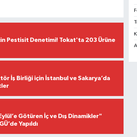
F
T
K
çin Pestisit Denetimi! Tokat'ta 203 Ürüne
A
r İş Birliği için İstanbul ve Sakarya’da
ler
Eylül’e Götüren İç ve Dış Dinamikler"
GÜ’de Yapıldı