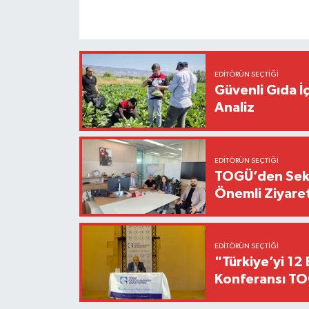
EDITÖRÜN SEÇTIĞI
Güvenli Gıda İ
Analiz
EDITÖRÜN SEÇTIĞI
TOGÜ’den Sektö
Önemli Ziyaret
EDITÖRÜN SEÇTIĞI
"Türkiye’yi 12 
Konferansı TO