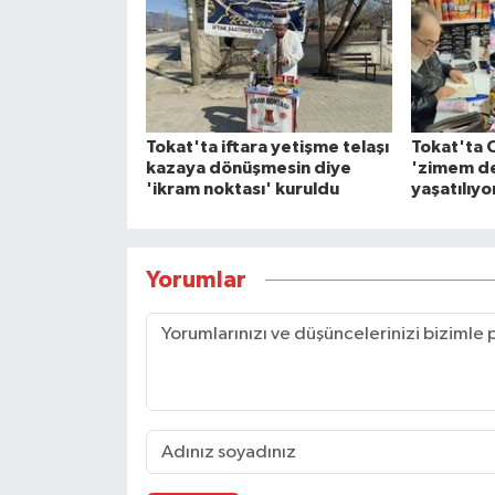
Tokat'ta iftara yetişme telaşı
Tokat'ta 
kazaya dönüşmesin diye
'zimem de
'ikram noktası' kuruldu
yaşatılıyo
Yorumlar