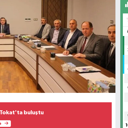
 Tokat'ta buluştu
e
1