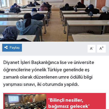
Spor
Teknoloji
Tokat Haberleri
Yaşam
Paylaş
-
+
A
A
Diyanet İşleri Başkanlığınca lise ve üniversite
öğrencilerine yönelik Türkiye genelinde eş
zamanlı olarak düzenlenen umre ödüllü bilgi
yarışması sınavı, iki oturumda yapıldı.
'Bilinçli nesiller,
bağımsız gelecek'