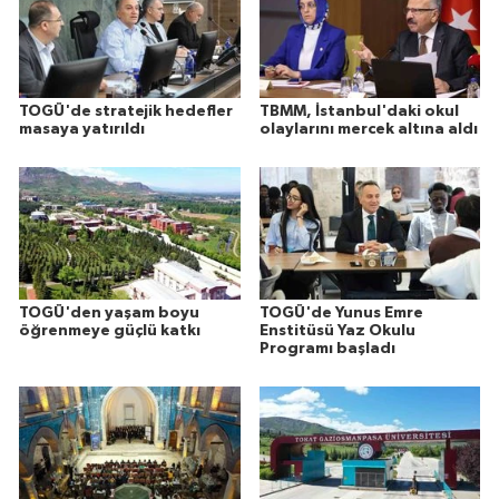
TOGÜ'de stratejik hedefler
TBMM, İstanbul'daki okul
masaya yatırıldı
olaylarını mercek altına aldı
TOGÜ'den yaşam boyu
TOGÜ'de Yunus Emre
öğrenmeye güçlü katkı
Enstitüsü Yaz Okulu
Programı başladı