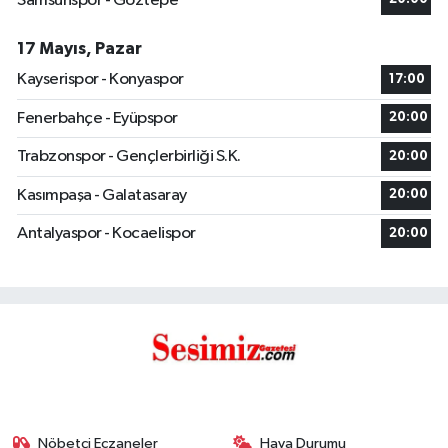
Samsunspor - Göztepe
17 Mayıs, Pazar
Kayserispor - Konyaspor
17:00
Fenerbahçe - Eyüpspor
20:00
Trabzonspor - Gençlerbirliği S.K.
20:00
Kasımpaşa - Galatasaray
20:00
Antalyaspor - Kocaelispor
20:00
Nöbetçi Eczaneler
Hava Durumu