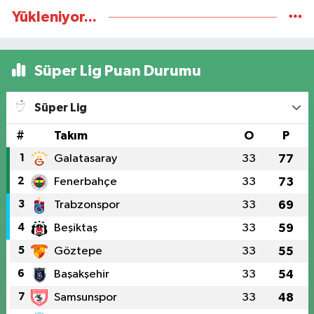
Yükleniyor...
Süper Lig Puan Durumu
Süper Lig
#
Takım
O
P
1
Galatasaray
33
77
2
Fenerbahçe
33
73
3
Trabzonspor
33
69
4
Beşiktaş
33
59
5
Göztepe
33
55
6
Başakşehir
33
54
7
Samsunspor
33
48