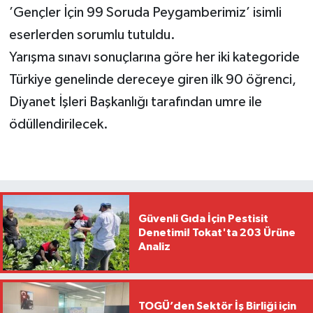
’Gençler İçin 99 Soruda Peygamberimiz’ isimli
eserlerden sorumlu tutuldu.
Yarışma sınavı sonuçlarına göre her iki kategoride
Türkiye genelinde dereceye giren ilk 90 öğrenci,
Diyanet İşleri Başkanlığı tarafından umre ile
ödüllendirilecek.
Güvenli Gıda İçin Pestisit
Denetimi! Tokat'ta 203 Ürüne
Analiz
TOGÜ’den Sektör İş Birliği için