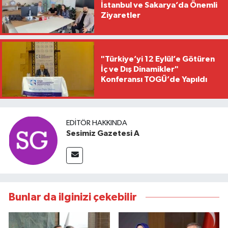
İstanbul ve Sakarya’da Önemli
Ziyaretler
"Türkiye’yi 12 Eylül’e Götüren
İç ve Dış Dinamikler"
Konferansı TOGÜ’de Yapıldı
EDITÖR HAKKINDA
Sesimiz Gazetesi A
Bunlar da ilginizi çekebilir