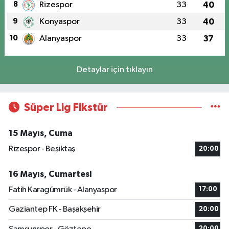
8
Rizespor
33
40
9
Konyaspor
33
40
10
Alanyaspor
33
37
Detaylar için tıklayın
Süper Lig Fikstür
15 Mayıs, Cuma
Rizespor - Beşiktaş
20:00
16 Mayıs, Cumartesi
Fatih Karagümrük - Alanyaspor
17:00
Gaziantep FK - Başakşehir
20:00
20:00