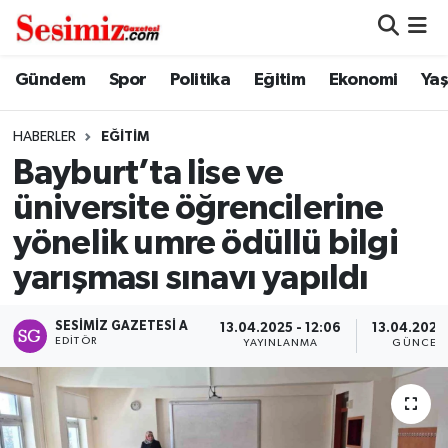
Dünya
Nöbetçi Eczaneler
Gündem
Spor
Politika
Eğitim
Ekonomi
Ya
Eğitim
Hava Durumu
HABERLER
EĞITIM
Bayburt’ta lise ve
Ekonomi
Namaz Vakitleri
üniversite öğrencilerine
Genel
Trafik Durumu
yönelik umre ödüllü bilgi
yarışması sınavı yapıldı
Gündem
Süper Lig Puan Durumu ve Fikstür
SESIMIZ GAZETESI A
Magazin
Tüm Manşetler
13.04.2025 - 12:06
13.04.2025 
EDITÖR
YAYINLANMA
GÜNCEL
Politika
Son Dakika Haberleri
Sağlık
Haber Arşivi