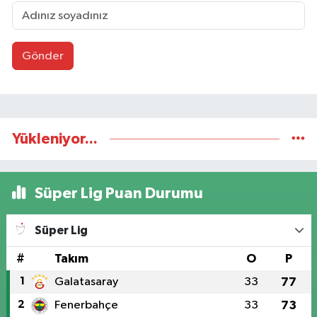
Gönder
Yükleniyor...
Süper Lig Puan Durumu
Süper Lig
#
Takım
O
P
1
Galatasaray
33
77
2
Fenerbahçe
33
73