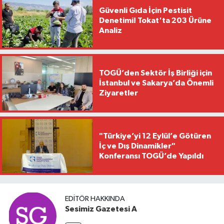
Güvenli Gıda İçin Pestisit
Denetimi! Tokat'ta 203 Ürüne
Analiz
TOGÜ’den Sektör İş Birliği için
İstanbul ve Sakarya’da Önemli
Ziyaretler
"Türkiye’yi 12 Eylül’e Götüren
İç ve Dış Dinamikler"
Konferansı TOGÜ’de Yapıldı
EDITÖR HAKKINDA
Sesimiz Gazetesi A