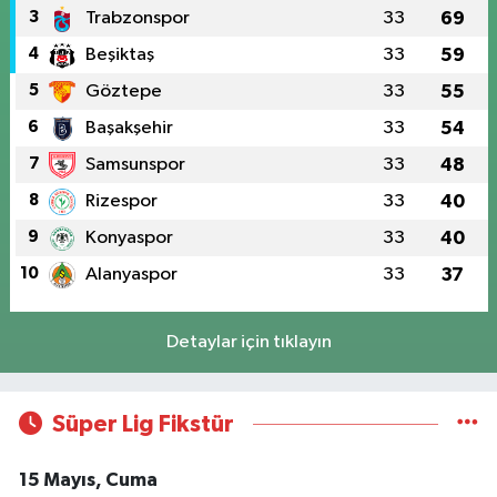
3
Trabzonspor
33
69
4
Beşiktaş
33
59
5
Göztepe
33
55
6
Başakşehir
33
54
7
Samsunspor
33
48
8
Rizespor
33
40
9
Konyaspor
33
40
10
Alanyaspor
33
37
Detaylar için tıklayın
Süper Lig Fikstür
15 Mayıs, Cuma