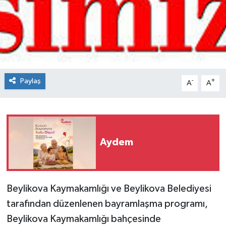
Spor
Teknoloji
Tokat Haberleri
Paylaş
-
+
A
A
Yaşam
Aydem
Beylikova Kaymakamlığı ve Beylikova Belediyesi
tarafından düzenlenen bayramlaşma programı,
Beylikova Kaymakamlığı bahçesinde