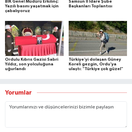
BİK Genel Müdürü Erkılınç:
Samsun İl İdare Şube
Yazılı basını yaşatmak için
Başkanları Toplantısı
çabalıyoruz
Ordulu Kıbrıs Gazisi Sabri
Türkiye’yi dolaşan Güney
Yıldız, son yolculuğuna
Koreli gezgin, Ordu’ya
uğurlandı
ulaştı: "Türkiye çok güzel"
Yorumlar