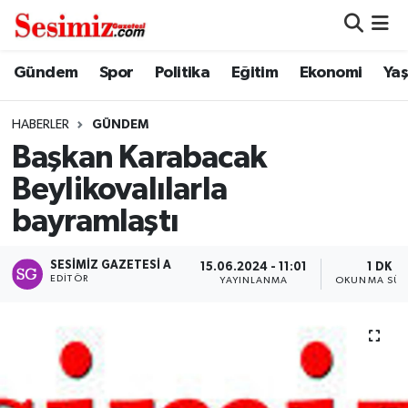
Dünya
Nöbetçi Eczaneler
Gündem
Spor
Politika
Eğitim
Ekonomi
Ya
Eğitim
Hava Durumu
HABERLER
GÜNDEM
Başkan Karabacak
Ekonomi
Namaz Vakitleri
Beylikovalılarla
Genel
Trafik Durumu
bayramlaştı
Gündem
Süper Lig Puan Durumu ve Fikstür
SESIMIZ GAZETESI A
15.06.2024 - 11:01
1 DK
EDITÖR
YAYINLANMA
OKUNMA SÜR
Magazin
Tüm Manşetler
Politika
Son Dakika Haberleri
Sağlık
Haber Arşivi