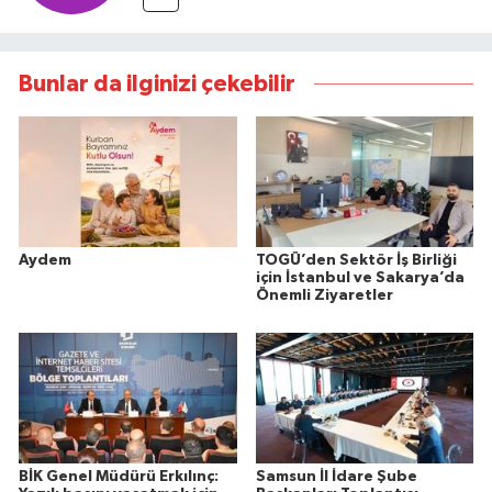
Bunlar da ilginizi çekebilir
Aydem
TOGÜ’den Sektör İş Birliği
için İstanbul ve Sakarya’da
Önemli Ziyaretler
BİK Genel Müdürü Erkılınç:
Samsun İl İdare Şube