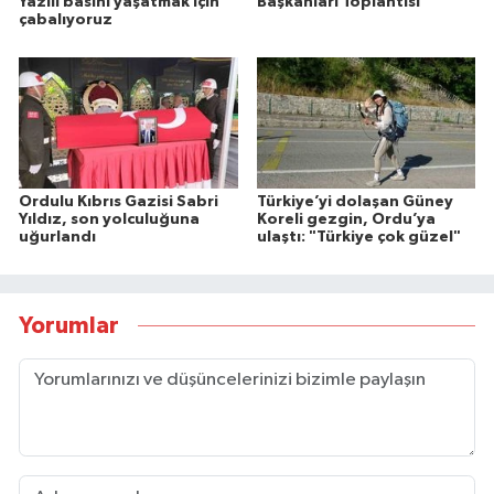
Yazılı basını yaşatmak için
Başkanları Toplantısı
çabalıyoruz
Ordulu Kıbrıs Gazisi Sabri
Türkiye’yi dolaşan Güney
Yıldız, son yolculuğuna
Koreli gezgin, Ordu’ya
uğurlandı
ulaştı: "Türkiye çok güzel"
Yorumlar