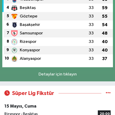
4
Beşiktaş
33
59
5
Göztepe
33
55
6
Başakşehir
33
54
7
Samsunspor
33
48
8
Rizespor
33
40
9
Konyaspor
33
40
10
Alanyaspor
33
37
Detaylar için tıklayın
Süper Lig Fikstür
15 Mayıs, Cuma
Rizespor - Beşiktaş
20:00