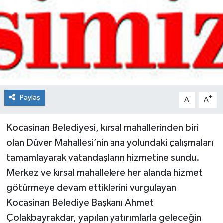
Spor
Teknoloji
Tokat Haberleri
Yaşam
Paylaş
-
+
A
A
Kocasinan Belediyesi, kırsal mahallerinden biri
olan Düver Mahallesi’nin ana yolundaki çalışmaları
tamamlayarak vatandaşların hizmetine sundu.
Merkez ve kırsal mahallelere her alanda hizmet
götürmeye devam ettiklerini vurgulayan
Kocasinan Belediye Başkanı Ahmet
Çolakbayrakdar, yapılan yatırımlarla geleceğin