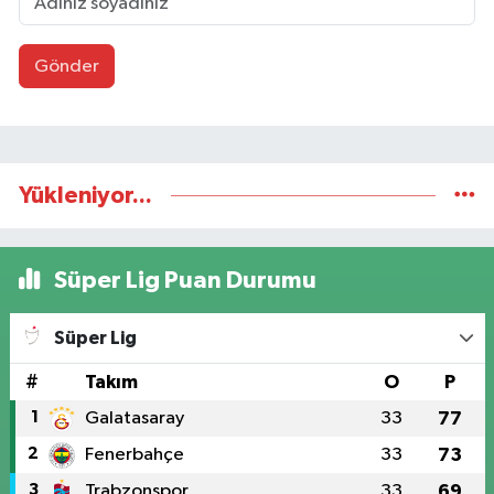
Gönder
Yükleniyor...
Süper Lig Puan Durumu
Süper Lig
#
Takım
O
P
1
Galatasaray
33
77
2
Fenerbahçe
33
73
3
Trabzonspor
33
69