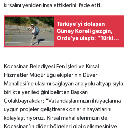
kırsalını yeniden inşa ettiklerini ifade etti.
Türkiye’yi dolaşan
Güney Koreli gezgin,
Ordu’ya ulaştı: "Türkiye
çok güzel"
Kocasinan Belediyesi Fen İşleri ve Kırsal
Hizmetler Müdürlüğü ekiplerinin Düver
Mahallesi’ne ulaşımı sağlayan ana yolu altyapısıyla
birlikte yenilediğini belirten Başkan
Çolakbayrakdar; "Vatandaşlarımızın ihtiyaçlarına
uygun projeler geliştirerek onların hayatlarını
kolaylaştırıyoruz. Kırsal mahallelerimizin de
Kocasinan’ın diğer bölgeleri gibi gelişmesini ve