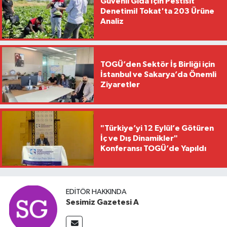
Güvenli Gıda İçin Pestisit
Denetimi! Tokat'ta 203 Ürüne
Analiz
TOGÜ’den Sektör İş Birliği için
İstanbul ve Sakarya’da Önemli
Ziyaretler
"Türkiye’yi 12 Eylül’e Götüren
İç ve Dış Dinamikler"
Konferansı TOGÜ’de Yapıldı
EDITÖR HAKKINDA
Sesimiz Gazetesi A