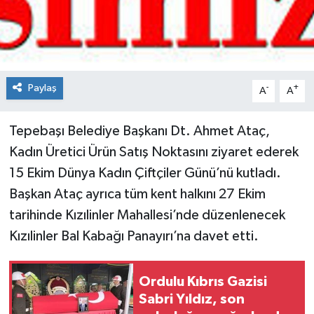
Spor
Teknoloji
Paylaş
-
+
A
A
Tokat Haberleri
Tepebaşı Belediye Başkanı Dt. Ahmet Ataç,
Yaşam
Kadın Üretici Ürün Satış Noktasını ziyaret ederek
15 Ekim Dünya Kadın Çiftçiler Günü’nü kutladı.
Başkan Ataç ayrıca tüm kent halkını 27 Ekim
tarihinde Kızılinler Mahallesi’nde düzenlenecek
Kızılinler Bal Kabağı Panayırı’na davet etti.
Ordulu Kıbrıs Gazisi
Sabri Yıldız, son