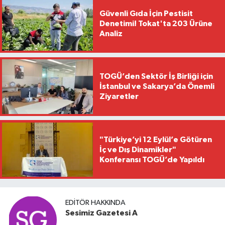
Güvenli Gıda İçin Pestisit
Denetimi! Tokat'ta 203 Ürüne
Analiz
TOGÜ’den Sektör İş Birliği için
İstanbul ve Sakarya’da Önemli
Ziyaretler
"Türkiye’yi 12 Eylül’e Götüren
İç ve Dış Dinamikler"
Konferansı TOGÜ’de Yapıldı
EDITÖR HAKKINDA
Sesimiz Gazetesi A