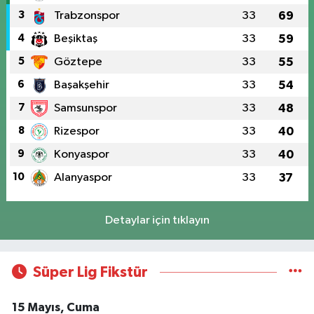
3
Trabzonspor
33
69
4
Beşiktaş
33
59
5
Göztepe
33
55
6
Başakşehir
33
54
7
Samsunspor
33
48
8
Rizespor
33
40
9
Konyaspor
33
40
10
Alanyaspor
33
37
Detaylar için tıklayın
Süper Lig Fikstür
15 Mayıs, Cuma