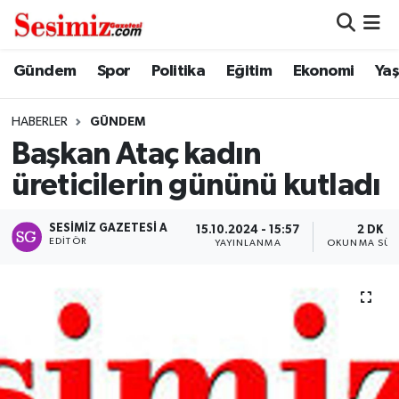
Dünya
Nöbetçi Eczaneler
Gündem
Spor
Politika
Eğitim
Ekonomi
Ya
Eğitim
Hava Durumu
HABERLER
GÜNDEM
Başkan Ataç kadın
Ekonomi
Namaz Vakitleri
üreticilerin gününü kutladı
Genel
Trafik Durumu
SESIMIZ GAZETESI A
15.10.2024 - 15:57
2 DK
EDITÖR
YAYINLANMA
OKUNMA SÜR
Gündem
Süper Lig Puan Durumu ve Fikstür
Magazin
Tüm Manşetler
Politika
Son Dakika Haberleri
Sağlık
Haber Arşivi