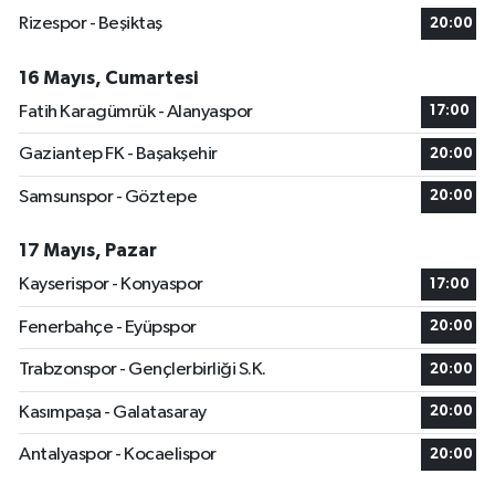
Rizespor - Beşiktaş
20:00
16 Mayıs, Cumartesi
Fatih Karagümrük - Alanyaspor
17:00
Gaziantep FK - Başakşehir
20:00
Samsunspor - Göztepe
20:00
17 Mayıs, Pazar
Kayserispor - Konyaspor
17:00
Fenerbahçe - Eyüpspor
20:00
Trabzonspor - Gençlerbirliği S.K.
20:00
Kasımpaşa - Galatasaray
20:00
Antalyaspor - Kocaelispor
20:00