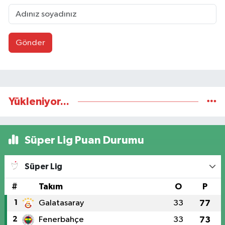
Gönder
Yükleniyor...
Süper Lig Puan Durumu
Süper Lig
#
Takım
O
P
1
Galatasaray
33
77
2
Fenerbahçe
33
73