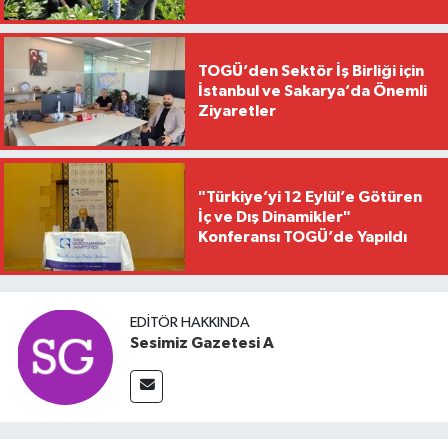
TOGÜ’den Sektör İş Birliği için
İstanbul ve Sakarya’da Önemli
Ziyaretler
"Türkiye’yi 12 Eylül’e Götüren
İç ve Dış Dinamikler"
Konferansı TOGÜ’de Yapıldı
EDITÖR HAKKINDA
Sesimiz Gazetesi A