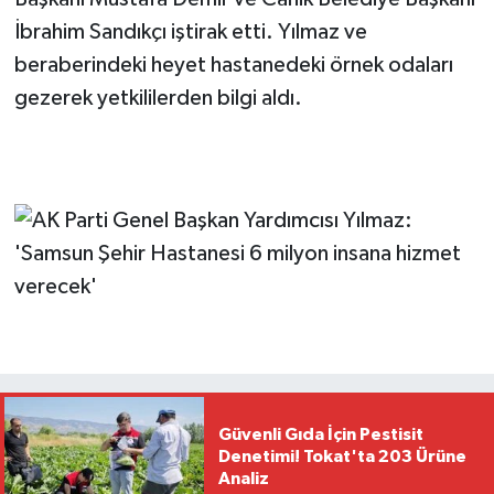
İbrahim Sandıkçı iştirak etti. Yılmaz ve
beraberindeki heyet hastanedeki örnek odaları
gezerek yetkililerden bilgi aldı.
Güvenli Gıda İçin Pestisit
Denetimi! Tokat'ta 203 Ürüne
Analiz