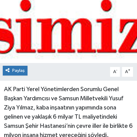
Spor
Teknoloji
Tokat Haberleri
Yaşam
Paylaş
-
+
A
A
AK Parti Yerel Yönetimlerden Sorumlu Genel
Başkan Yardımcısı ve Samsun Milletvekili Yusuf
Ziya Yılmaz, kaba inşaatının yapımında sona
gelinen ve yaklaşık 6 milyar TL maliyetindeki
Samsun Şehir Hastanesi’nin çevre iller ile birlikte 6
milyon insana hizmet vereceğini söyledi.