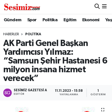
Dünya
Nöbetçi Eczaneler
Gündem
Spor
Politika
Eğitim
Ekonomi
Ya
Eğitim
Hava Durumu
HABERLER
POLITIKA
AK Parti Genel Başkan
Ekonomi
Namaz Vakitleri
Yardımcısı Yılmaz:
Genel
Trafik Durumu
“Samsun Şehir Hastanesi 6
milyon insana hizmet
Gündem
Süper Lig Puan Durumu ve Fikstür
verecek”
Magazin
Tüm Manşetler
SESIMIZ GAZETESI A
11.11.2023 - 15:58
1
EDITÖR
Politika
Son Dakika Haberleri
YAYINLANMA
GÖSTERIM
Sağlık
Haber Arşivi