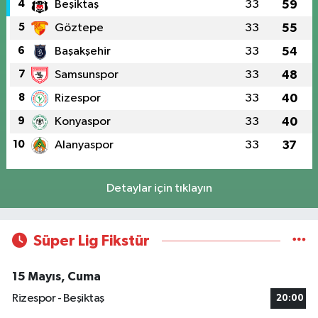
4
Beşiktaş
33
59
5
Göztepe
33
55
6
Başakşehir
33
54
7
Samsunspor
33
48
8
Rizespor
33
40
9
Konyaspor
33
40
10
Alanyaspor
33
37
Detaylar için tıklayın
Süper Lig Fikstür
15 Mayıs, Cuma
Rizespor - Beşiktaş
20:00