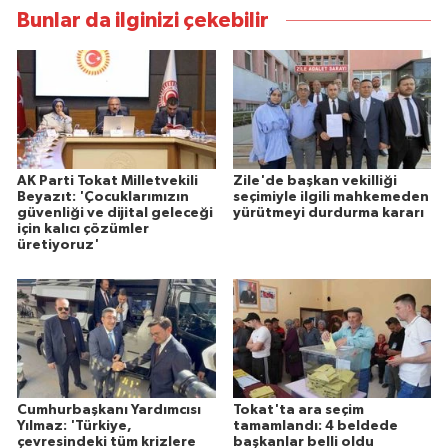
Bunlar da ilginizi çekebilir
AK Parti Tokat Milletvekili
Zile'de başkan vekilliği
Beyazıt: 'Çocuklarımızın
seçimiyle ilgili mahkemeden
güvenliği ve dijital geleceği
yürütmeyi durdurma kararı
için kalıcı çözümler
üretiyoruz'
Cumhurbaşkanı Yardımcısı
Tokat'ta ara seçim
Yılmaz: 'Türkiye,
tamamlandı: 4 beldede
çevresindeki tüm krizlere
başkanlar belli oldu