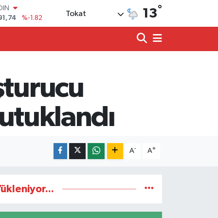
OIN
°
13
Tokat
91,74
%-1.82
AR
3620
%0.02
O
8690
%0.19
LİN
0380
%0.18
şturucu
TIN
2,09000
%0.19
100
tutuklandı
98,00
%0
-
+
A
A
ükleniyor...