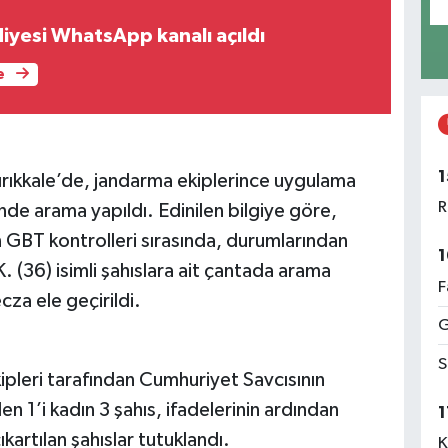
iyesi WhatsApp kanalı açıldı
e
1
 Kırıkkale’de, jandarma ekiplerince uygulama
R
e arama yapıldı. Edinilen bilgiye göre,
 GBT kontrolleri sırasında, durumlarından
1
K. (36) isimli şahıslara ait çantada arama
F
za ele geçirildi.
G
S
ipleri tarafından Cumhuriyet Savcısının
en 1’i kadın 3 şahıs, ifadelerinin ardından
1
kartılan şahıslar tutuklandı.
K