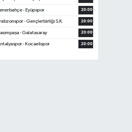
enerbahçe - Eyüpspor
20:00
rabzonspor - Gençlerbirliği S.K.
20:00
asımpaşa - Galatasaray
20:00
ntalyaspor - Kocaelispor
20:00