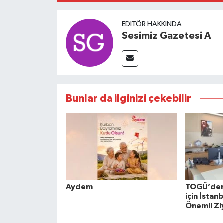
EDITÖR HAKKINDA
Sesimiz Gazetesi A
Bunlar da ilginizi çekebilir
Aydem
TOGÜ’den 
için İstan
Önemli Zi