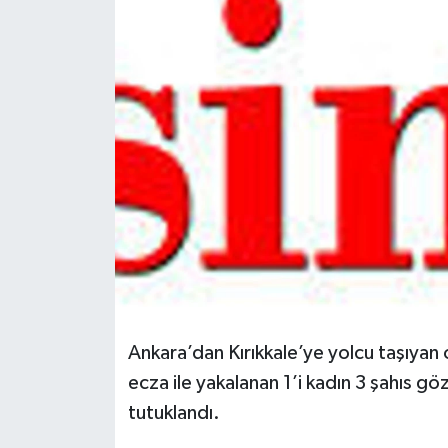
Spor
Teknoloji
Tokat Haberleri
Yaşam
Ankara’dan Kırıkkale’ye yolcu taşıya
ecza ile yakalanan 1’i kadın 3 şahıs göz
tutuklandı.