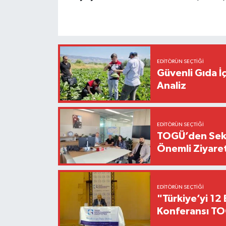
EDITÖRÜN SEÇTIĞI
Güvenli Gıda İ
Analiz
EDITÖRÜN SEÇTIĞI
TOGÜ’den Sektö
Önemli Ziyaret
EDITÖRÜN SEÇTIĞI
"Türkiye’yi 12 
Konferansı TO