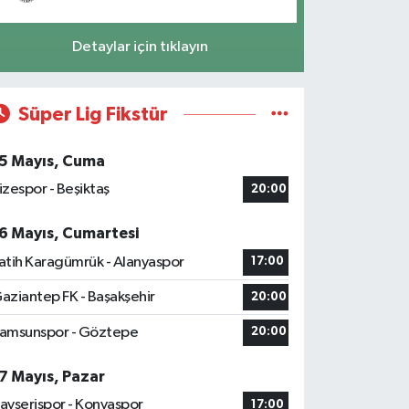
Detaylar için tıklayın
Süper Lig Fikstür
5 Mayıs, Cuma
izespor - Beşiktaş
20:00
6 Mayıs, Cumartesi
atih Karagümrük - Alanyaspor
17:00
aziantep FK - Başakşehir
20:00
amsunspor - Göztepe
20:00
7 Mayıs, Pazar
ayserispor - Konyaspor
17:00