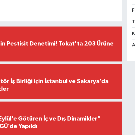
F
T
K
çin Pestisit Denetimi! Tokat'ta 203 Ürüne
A
r İş Birliği için İstanbul ve Sakarya’da
ler
Eylül’e Götüren İç ve Dış Dinamikler"
GÜ’de Yapıldı