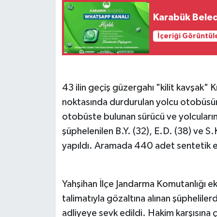
Karabük Beled
İçeriği Görüntül
43 ilin geçiş güzergahı "kilit kavşak"
noktasında durdurulan yolcu otobüsünd
otobüste bulunan sürücü ve yolcuların
şüphelenilen B.Y. (32), E.D. (38) ve S.
yapıldı. Aramada 440 adet sentetik ec
Yahşihan İlçe Jandarma Komutanlığı ek
talimatıyla gözaltına alınan şüphelilerd
adliyeye sevk edildi. Hakim karşısına çı