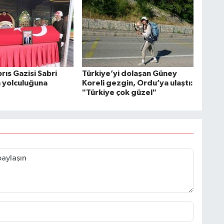
rıs Gazisi Sabri
Türkiye’yi dolaşan Güney
n yolculuğuna
Koreli gezgin, Ordu’ya ulaştı:
"Türkiye çok güzel"