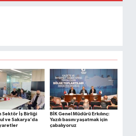
Sektör İş Birliği
BİK Genel Müdürü Erkılınç:
bul ve Sakarya’da
Yazılı basını yaşatmak için
yaretler
çabalıyoruz