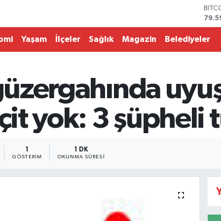
BITC
79.5
DOL
45,4
omi
Yaşam
İlçeler
Sağlık
Magazin
Belediyeler
EUR
53,3
STER
61,6
ş güzergahında uyu
G.AL
686
BİST
çit yok: 3 şüpheli 
14.5
1
1 DK
GÖSTERIM
OKUNMA SÜRESI
Y