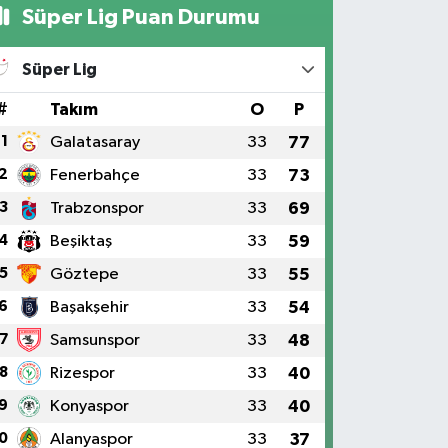
Süper Lig Puan Durumu
Süper Lig
#
Takım
O
P
1
Galatasaray
33
77
2
Fenerbahçe
33
73
3
Trabzonspor
33
69
4
Beşiktaş
33
59
5
Göztepe
33
55
6
Başakşehir
33
54
7
Samsunspor
33
48
8
Rizespor
33
40
9
Konyaspor
33
40
0
Alanyaspor
33
37